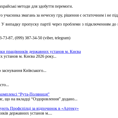
ахрайські методи для здобуття перемоги.
о учасника змагань за нечесну гру, рішення є остаточним і не п
. У випадку пропуску партії через проблеми з підключенням до 
3-87, (099) 387-34-50 (viber, telegram)
ки працівників державних установ м. Києва
установ м. Києва 2026 року...
 заснування Київського...
то...
 комплексі “Рута-Поляниця”
є, що на вкладці “Оздоровлення” додано...
кують Профспілці за відпочинок в «Артеку»
иків державних установ м....