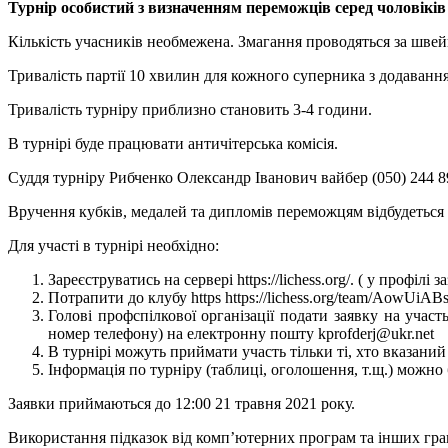
Турнір особистий з визначенням переможців серед чоловіків 
Кількість учасників необмежена. Змагання проводяться за швей
Тривалість партії 10 хвилин для кожного суперника з додаванн
Тривалість турніру приблизно становить 3-4 години.
В турнірі буде працювати античітерська комісія.
Суддя турніру Рибченко Олександр Іванович вайбер (050) 244 8
Вручення кубків, медалей та дипломів переможцям відбудеться 
Для участі в турнірі необхідно:
Зареєструватись на сервері https://lichess.org/. ( у профіл
Потрапити до клубу https https://lichess.org/team/AowUi
Голові профспілкової організації подати заявку на участь
номер телефону) на електронну пошту kprofderj@ukr.net
В турнірі можуть приймати участь тільки ті, хто вказаний
Інформація по турніру (таблиці, оголошення, т.щ.) можно б
Заявки приймаються до 12:00 21 травня 2021 року.
Використання підказок від комп’ютерних програм та інших гра