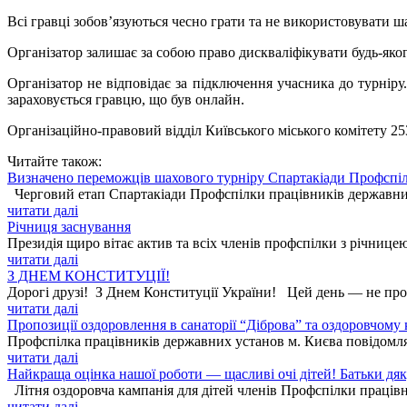
Всі гравці зобов’язуються чесно грати та не використовувати ш
Організатор залишає за собою право дискваліфікувати будь-яког
Організатор не відповідає за підключення учасника до турніру
зараховується гравцю, що був онлайн.
Організаційно-правовий відділ Київського міського комітету 253-7
Читайте також:
Визначено переможців шахового турніру Спартакіади Профспіл
Черговий етап Спартакіади Профспілки працівників державних 
читати далі
Річниця заснування
Президія щиро вітає актив та всіх членів профспілки з річницею
читати далі
З ДНЕМ КОНСТИТУЦІЇ!
Дорогі друзі! З Днем Конституції України! Цей день — не прос
читати далі
Пропозиції оздоровлення в санаторії “Діброва” та оздоровчому
Профспілка працівників державних установ м. Києва повідомля
читати далі
Найкраща оцінка нашої роботи — щасливі очі дітей! Батьки дя
Літня оздоровча кампанія для дітей членів Профспілки працівн
читати далі