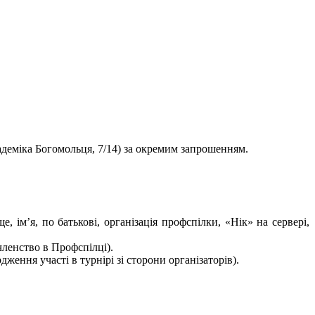
адеміка Богомольця, 7/14) за окремим запрошенням.
, ім’я, по батькові, організація профспілки, «Нік» на сервері,
членство в Профспілці).
ження участі в турнірі зі сторони організаторів).