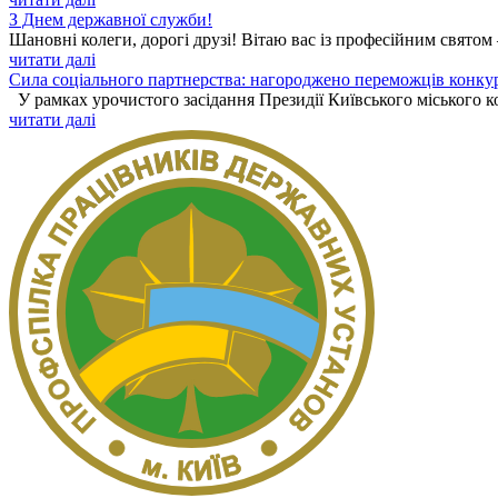
З Днем державної служби!
Шановні колеги, дорогі друзі! Вітаю вас із професійним святом
читати далі
Сила соціального партнерства: нагороджено переможців конку
У рамках урочистого засідання Президії Київського міського к
читати далі