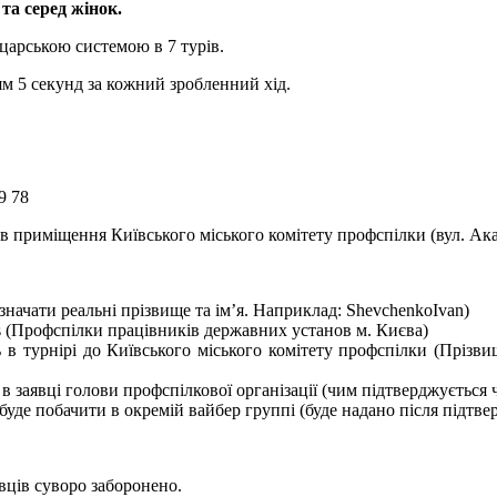
та серед жінок.
царською системою в 7 турів.
ям 5 секунд за кожний зробленний хід.
9 78
в приміщення Київського міського комітету профспілки (вул. Ак
і зазначати реальні прізвище та ім’я. Наприклад: ShevchenkoIvan)
ABs (Профспілки працівників державних установ м. Києва)
 в турнірі до Київського міського комітету профспілки (Прізвище
 в заявці голови профспілкової організації (чим підтверджується 
уде побачити в окремій вайбер группі (буде надано після підтверд
вців суворо заборонено.