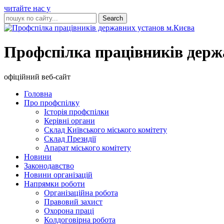
читайте нас у
Профспілка працівників держ
офіційний веб-сайт
Головна
Про профспілку
Історія профспілки
Керівні органи
Склад Київського міського комітету
Склад Президії
Апарат міського комітету
Новини
Законодавство
Новини організацій
Напрямки роботи
Організаційна робота
Правовий захист
Охорона праці
Колдоговірна робота