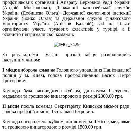
профспілкових організацій Апарату Верховної Ради України
(Андрій Москаленко), Державної казначейської служби
України (Добишева Ольга), Державної екологічної інспекції
України (Бойко Ольга) та Державної служби фінансового
моніторингу України (Анісков Валерій), які не тільки
організували участь трудових колективів у турнірі, а й
особисто підтримали свої команди.
За результатами змагань призові місця розподілились
наступним чином:
I
місце
виборола команда Головного управління Національної
поліції у м. Києві, голова профоб’єднання Васюк Петро
Григорович.
Команда була нагороджена кубком, дипломом І ступеня,
медалями та грошовою винагородою в розмірі 2000,00 грн.
II
місце
посіла команда Секретаріату Київської міської ради,
голова профоб’єднання Гутік Іван Петрович.
Команда нагороджена кубком, дипломом за ІІ місце, медалями
та грошовою винагородою в розмірі 1500,00 грн.