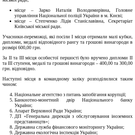
місце – Зарко Наталія Володимирівна, Головне
управління Національної поліції України в м. Києві;
місце – Степченко Лідія Станіславівна, Секретаріат
Київської міської ради.
Учасники-переможці, які посіли І місця отримали малі кубки,
дипломи, медалі відповідного рангу та грошові винагороди в
розмірі 600,00 грн.
За ІІ та ІІІ місця особистої першості було вручено дипломи II
та III ступеня, медалі та грошові винагороди – 400,00 та 300,00
грн. відповідно.
Наступні місця в командному заліку розподілилися таким
чином:
Національне агентство з питань запобігання корупції;
Банкнотно-монетний двір Національного банку
України;
Апарат Верховної Ради України;
ДП «Генеральна дирекція з обслуговування іноземних
представництв»;
Державна служба фінансового моніторингу України;
Державна екологічна інспекція України;