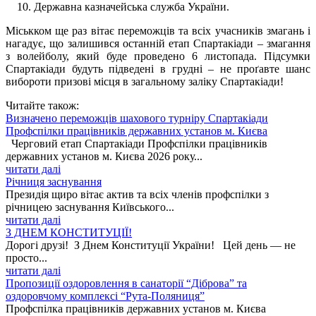
Державна казначейська служба України.
Міськком ще раз вітає переможців та всіх учасників змагань і
нагадує, що залишився останній етап Спартакіади – змагання
з волейболу, який буде проведено 6 листопада. Підсумки
Спартакіади будуть підведені в грудні – не проґавте шанс
вибороти призові місця в загальному заліку Спартакіади!
Читайте також:
Визначено переможців шахового турніру Спартакіади
Профспілки працівників державних установ м. Києва
Черговий етап Спартакіади Профспілки працівників
державних установ м. Києва 2026 року...
читати далі
Річниця заснування
Президія щиро вітає актив та всіх членів профспілки з
річницею заснування Київського...
читати далі
З ДНЕМ КОНСТИТУЦІЇ!
Дорогі друзі! З Днем Конституції України! Цей день — не
просто...
читати далі
Пропозиції оздоровлення в санаторії “Діброва” та
оздоровчому комплексі “Рута-Поляниця”
Профспілка працівників державних установ м. Києва