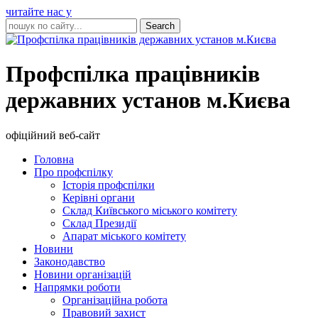
читайте нас у
Профспілка працівників
державних установ м.Києва
офіційний веб-сайт
Головна
Про профспілку
Історія профспілки
Керівні органи
Склад Київського міського комітету
Склад Президії
Апарат міського комітету
Новини
Законодавство
Новини організацій
Напрямки роботи
Організаційна робота
Правовий захист