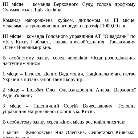
III
місце
– команда Верховного Суду, голова профкому
Сурмачевська Лідія Львівна.
Команда нагороджена кубком, дипломом за ІІІ місце,
медалями та грошовою винагородою в розмірі 1000,00 грн.
III
місце
– команда Головного управління АТ “Ощадбанк” по
місту Києву і області, голова профоб’єднання Трофимович
Олена Володимирівна.
В особистому заліку серед чоловіків місця розподілилися
наступним чином:
1 місце – Бітюков Денис Вадимович, Національне агентство
України з питань запобігання корупції;
2 місце – Больбат Олег Олександрович, Апарат Верховної
Ради України;
3 місце – Пшеничний Сергій Вячеславович, Головне
управління Національної поліції в м. Києві.
В особистому заліку серед жінок місця розподілилися так:
1 місце – Желябовська Яна Олегівна, Секретаріат Київської
міської ради;