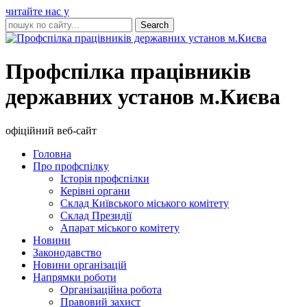
читайте нас у
Профспілка працівників
державних установ м.Києва
офіційний веб-сайт
Головна
Про профспілку
Історія профспілки
Керівні органи
Склад Київського міського комітету
Склад Президії
Апарат міського комітету
Новини
Законодавство
Новини організацій
Напрямки роботи
Організаційна робота
Правовий захист