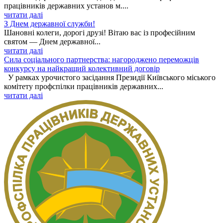
працівників державних установ м....
читати далі
З Днем державної служби!
Шановні колеги, дорогі друзі! Вітаю вас із професійним
святом — Днем державної...
читати далі
Сила соціального партнерства: нагороджено переможців
конкурсу на найкращий колективний договір
У рамках урочистого засідання Президії Київського міського
комітету профспілки працівників державних...
читати далі