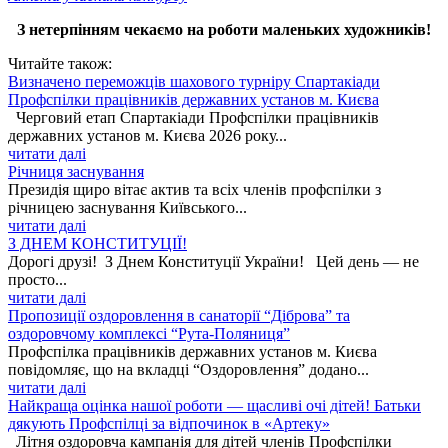
З нетерпінням чекаємо на роботи маленьких художників!
Читайте також:
Визначено переможців шахового турніру Спартакіади
Профспілки працівників державних установ м. Києва
Черговий етап Спартакіади Профспілки працівників
державних установ м. Києва 2026 року...
читати далі
Річниця заснування
Президія щиро вітає актив та всіх членів профспілки з
річницею заснування Київського...
читати далі
З ДНЕМ КОНСТИТУЦІЇ!
Дорогі друзі! З Днем Конституції України! Цей день — не
просто...
читати далі
Пропозиції оздоровлення в санаторії “Діброва” та
оздоровчому комплексі “Рута-Поляниця”
Профспілка працівників державних установ м. Києва
повідомляє, що на вкладці “Оздоровлення” додано...
читати далі
Найкраща оцінка нашої роботи — щасливі очі дітей! Батьки
дякують Профспілці за відпочинок в «Артеку»
Літня оздоровча кампанія для дітей членів Профспілки