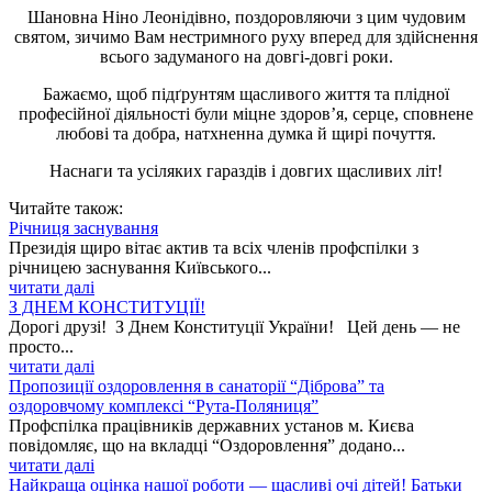
Шановна Ніно Леонідівно, поздоровляючи з цим чудовим
святом, зичимо Вам нестримного руху вперед для здійснення
всього задуманого на довгі-довгі роки.
Бажаємо, щоб підґрунтям щасливого життя та плідної
професійної діяльності були міцне здоров’я, серце, сповнене
любові та добра, натхненна думка й щирі почуття.
Наснаги та усіляких гараздів і довгих щасливих літ!
Читайте також:
Річниця заснування
Президія щиро вітає актив та всіх членів профспілки з
річницею заснування Київського...
читати далі
З ДНЕМ КОНСТИТУЦІЇ!
Дорогі друзі! З Днем Конституції України! Цей день — не
просто...
читати далі
Пропозиції оздоровлення в санаторії “Діброва” та
оздоровчому комплексі “Рута-Поляниця”
Профспілка працівників державних установ м. Києва
повідомляє, що на вкладці “Оздоровлення” додано...
читати далі
Найкраща оцінка нашої роботи — щасливі очі дітей! Батьки