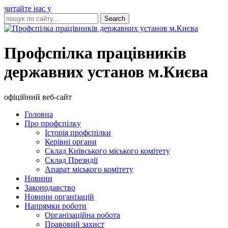
читайте нас у
Профспілка працівників
державних установ м.Києва
офіційний веб-сайт
Головна
Про профспілку
Історія профспілки
Керівні органи
Склад Київського міського комітету
Склад Президії
Апарат міського комітету
Новини
Законодавство
Новини організацій
Напрямки роботи
Організаційна робота
Правовий захист