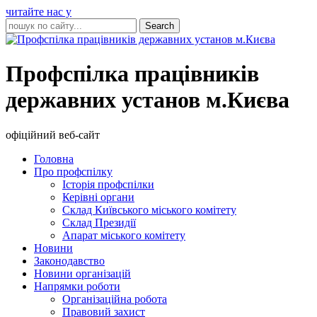
читайте нас у
Профспілка працівників
державних установ м.Києва
офіційний веб-сайт
Головна
Про профспілку
Історія профспілки
Керівні органи
Склад Київського міського комітету
Склад Президії
Апарат міського комітету
Новини
Законодавство
Новини організацій
Напрямки роботи
Організаційна робота
Правовий захист