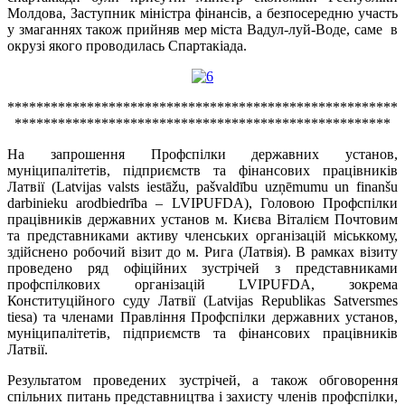
Молдова, Заступник міністра фінансів, а безпосередню участь
у змаганнях також прийняв мер міста Вадул-луй-Воде, саме в
окрузі якого проводилась Спартакіада.
******************************************************
****************************************************
На запрошення Профспілки державних установ,
муніципалітетів, підприємств та фінансових працівників
Латвії (Latvijas valsts iestāžu, pašvaldību uzņēmumu un finanšu
darbinieku arodbiedrība – LVIPUFDA), Головою Профспілки
працівників державних установ м. Києва Віталієм Почтовим
та представниками активу членських організацій міськкому,
здійснено робочий візит до м. Рига (Латвія). В рамках візиту
проведено ряд офіційних зустрічей з представниками
профспілкових організацій LVІPUFDA, зокрема
Конституційного суду Латвії (Latvijas Republikas Satversmes
tiesa) та членами Правління Профспілки державних установ,
муніципалітетів, підприємств та фінансових працівників
Латвії.
Результатом проведених зустрічей, а також обговорення
спільних питань представництва і захисту членів профспілки,