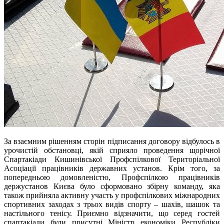
За взаємним рішенням сторін підписання договору відбулось в
урочистій обстановці, якій сприяло проведення щорічної
Спартакіади Кишинівської Профспілкової Територіальної
Асоціації працівників державних установ. Крім того, за
попередньою домовленістю, Профспілкою працівників
держустанов Києва було сформовано збірну команду, яка
також прийняла активну участь у профспілкових міжнародних
спортивних заходах з трьох видів спорту – шахів, шашок та
настільного тенісу. Приємно відзначити, що серед гостей
спартакіади були присутні Міністр економіки Республіки