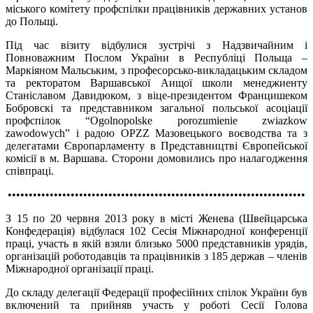
міського комітету профспілки працівників державних установ
до Польщі.
Під час візиту відбулися зустрічі з Надзвичайним і
Повноважним Послом України в Республіці Польща –
Маркіяном Мальським, з професорсько-викладацьким складом
та ректоратом Варшавської Аищої школи менеджиенту
Станіславом Давидюком, з віце-президентом Францишеком
Бобровскі та представником загальної польської асоціації
профспілок “Ogolnopolske porozumienie zwiazkow
zawodowych” і радою OPZZ Мазовецького воєводства та з
делегатами Європарламенту в Представництві Європейської
комісії в м. Варшава. Сторони домовились про налагодження
співпраці.
•••••••••••••••••••••••••••••••••••••••••••••••••••••••••••••••••••••••
З 15 по 20 червня 2013 року в місті Женева (Швейцарська
Конфедерація) відбулася 102 Сесія Міжнародної конференції
праці, участь в якій взяли близько 5000 представників урядів,
організацій роботодавців та працівників з 185 держав – членів
Міжнародної організації праці.
До складу делегації Федерації професійних спілок України був
включений та прийняв участь у роботі Сесії Голова