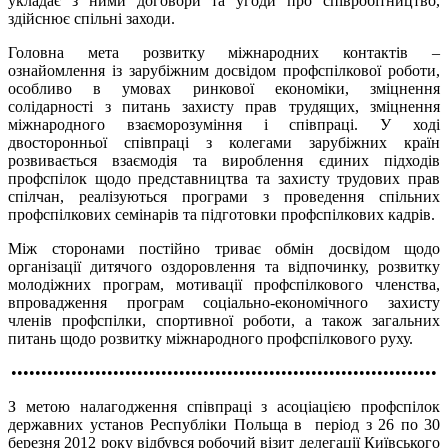
укладає з ними договори та угоди про співробітництво,
здійснює спільні заходи.
Головна мета розвитку міжнародних контактів –
ознайомлення із зарубіжним досвідом профспілкової роботи,
особливо в умовах ринкової економіки, зміцнення
солідарності з питань захисту прав трудящих, зміцнення
міжнародного взаєморозуміння і співпраці. У ході
двосторонньої співпраці з колегами зарубіжних країн
розвивається взаємодія та вироблення єдиних підходів
профспілок щодо представництва та захисту трудових прав
спілчан, реалізуються програми з проведення спільних
профспілкових семінарів та підготовки профспілкових кадрів.
Між сторонами постійно триває обмін досвідом щодо
організації дитячого оздоровлення та відпочинку, розвитку
молодіжних програм, мотивації профспілкового членства,
впровадження програм соціально-економічного захисту
членів профспілки, спортивної роботи, а також загальних
питань щодо розвитку міжнародного профспілкового руху.
•••••••••••••••••••••••••••••••••••••••••••••••••••••••••••••••••••••••
З метою налагодження співпраці з асоціацією профспілок
державних установ Республіки Польща в період з 26 по 30
березня 2012 року відбувся робочий візит делегації Київського