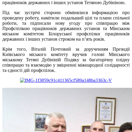
працівників державних і інших установ Тетяною Дубініною.
Під час зустрічі сторони обмінялися інформацією про
проведену роботу, намітили подальший цілі та плани спільної
роботи, та підписали нову угоду про співпрацю між
Профспілкою працівників державних установ та Мінським
міським комітетом Білоруської профспілки працівників
державних і інших установ строком на п’ять років.
Крім того, Віталій Почтовий за дорученням Президії
Київського міського комітету вручив голові Мінського
міськкому Тетяні Дубініній Подяку за багаторічну плідну
співпрацю та взаємодію у зміцненні міжнародної солідарності
та єдності дій профспілок.