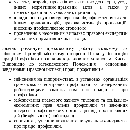
участь у розробці проектів колективних договорів, угод,
інших нормативно-правових актів, а також у
переговорах при їх укладанні, прийнятті;
юридичного супроводу переговорів, оформлення тих чи
інших юридичних дій, правова мотивація пропозицій,
внесених профспілковою стороною;
проведення в необхідних випадках правової експертизи
локальних нормативних актів тощо.
Значно розвинуто правозахисну роботу міськкому. За
рішенням Президії міськкому створено Правову інспекцію
праці Профспілки працівників державних установ м. Києва.
Відповідно до затвердженого Положення основними
завданнями Правової інспекції праці профспілки є:
здійснення на підприємствах, в установах, організаціях
громадського контролю профспілки за додержанням
роботодавцями законодавства про працю та про
профспілки.
забезпечення правового захисту трудових та соціально-
економічних прав членів профспілки та законних
інтересів профспілкових організацій від протиправних
дій (бездіяльності) роботодавців.
сприяння усуненню виявлених порушень законодавства
про працю, профспілки.