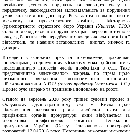
негайного усунення порушень та звернуто увагу на
передбачену законодавством відповідальність за порушення
умов колективного договору. Результатом спільної роботи
міськкому та профспілкового комітету Моторного
(транспортного) страхового бюро України
(Ушневич Т.Ю.)
стало повне відновлення порушених прав з вересня поточного
року, здійснення всіх передбачених колдоговором організації
відрахувань, та надання встановлених виплат, знижок та
дотацій.
Виходячи з основних прав та повноважень, правовими
інспекторами, за дорученням міськкому, може здійснюватись
представництво інтересів членів профспілки в суді. Таке
представництво здійснювалось, зокрема, по справі щодо
незаконного звільнення вільнонайманого працівника
військової частини А0972
(голова профкому Максименко Т.С.)
Процес було виграно та працівника поновлено на роботі.
Станом на вересень 2020 року триває судовий процес в
Окружному адміністративному суді м. Києва щодо
відстоювання належного рівня заробітної плати для
працівників органів прокуратури, який відбувається за
зверненням профспілкової організації Генеральної
прокуратури України (Офісу Генерального прокурора)
розпочатий 12.04.2016 року. Позовними вимогами міськкому