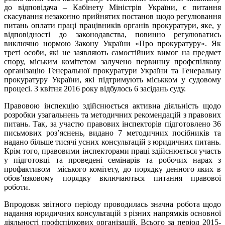
до відповідача – Кабінету Міністрів України, є питання
скасування незаконно прийнятих постанов щодо регулювання
питань оплати праці працівників органів прокуратури, яке, у
відповідності до законодавства, повинно регулюватись
виключно нормою Закону України «Про прокуратуру». Як
треті особи, які не заявляють самостійних вимог на предмет
спору, міським комітетом залучено первинну профспілкову
організацію Генеральної прокуратури України та Генеральну
прокуратуру України, які підтримують міськком у судовому
процесі. З квітня 2016 року відбулось 6 засідань суду.
Правовою інспекцію здійснюється активна діяльність щодо
розробки узагальнень та методичних рекомендацій з правових
питань. Так, за участю правових інспекторів підготовлено 36
письмових роз’яснень, видано 7 методичних посібників та
надано більше тисячі усних консультацій з юридичних питань.
Крім того, правовими інспекторами праці здійснюється участь
у підготовці та проведені семінарів та робочих нарах з
профактивом міського комітету, до порядку денного яких в
обов’язковому порядку включаються питання правової
роботи.
Впродовж звітного періоду проводилась значна робота щодо
надання юридичних консультацій з різних напрямків основної
діяльності профспілкових організацій. Всього за період 2015-