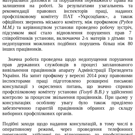
матеріальної допомоги та порушення переважного права на
залишення на роботі. За результатами узагальнень та
рекомендації правових інспекторів праці, наданих
профспілковому комітету ПАТ «Укрсоцбанк», а також
офіційних звернень міського комітету, між профкомом
(Рудєв
М.М.)
та керівництвом установи проведено робочу зустріч,
підсумком якої стало відновлення порушених прав 7
співробітників установи, включаючи 2-х матерів з дітьми та
недопущення можливих подібних порушень більш ніж 80
інших працівників.
Значна робота проведена щодо недопущення порушення
прав державних службовців в процесі запланованого
вивільнення працівників апарату Адміністрації Президента
України. На запит профкому у вересні 2014 року правовими
інспекторами праці підготовлено розширені письмові
консультації з окреслених питань, що значно сприяло
профспілковому комітету установи
(Голуб В.В.)
у здійсненні
контролю за процесом звільнення працівників. При цьому у
консультаціях особливу увагу було також приділено
забезпеченню гарантій працівників обраних до складу
виборних профспілкових органів.
Подібні заходи щодо надання консультацій, в тому числі в
оперативному режимі, через проведення телефонних
переговорів, здійснені по відношенню до профспілкової