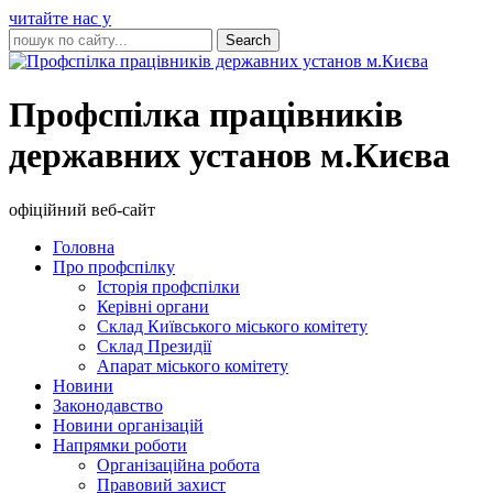
читайте нас у
Профспілка працівників
державних установ м.Києва
офіційний веб-сайт
Головна
Про профспілку
Історія профспілки
Керівні органи
Склад Київського міського комітету
Склад Президії
Апарат міського комітету
Новини
Законодавство
Новини організацій
Напрямки роботи
Організаційна робота
Правовий захист