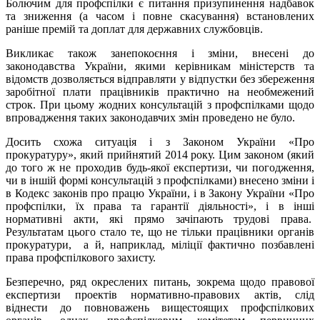
Болючим для профспілки є питання призупинення надбавок
та зниження (а часом і повне скасування) встановлених
раніше премій та доплат для державних службовців.
Викликає також занепокоєння і зміни, внесені до
законодавства України, якими керівникам міністерств та
відомств дозволяється відправляти у відпустки без збереження
заробітної плати працівників практично на необмежений
строк. При цьому жодних консультацій з профспілками щодо
впровадження таких законодавчих змін проведено не було.
Досить схожа ситуація і з Законом України «Про
прокуратуру», який прийнятий 2014 року. Цим законом (який
до того ж не проходив будь-якої експертизи, чи погодження,
чи в іншій формі консультацій з профспілками) внесено зміни і
в Кодекс законів про працю України, і в Закону України «Про
профспілки, їх права та гарантії діяльності», і в інші
нормативні акти, які прямо зачіпають трудові права.
Результатам цього стало те, що не тільки працівники органів
прокуратури, а й, наприклад, міліції фактично позбавлені
права профспілкового захисту.
Безперечно, ряд окреслених питань, зокрема щодо правової
експертизи проектів нормативно-правових актів, слід
віднести до повноважень вищестоящих профспілкових