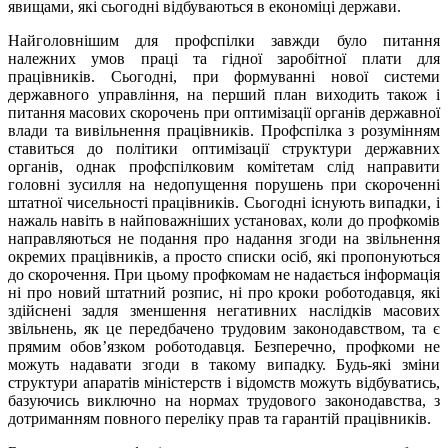
явищами, які сьогодні відбуваються в економіці держави.
Найголовнішим для профспілки завжди було питання
належних умов праці та гідної заробітної плати для
працівників. Сьогодні, при формуванні нової системи
державного управління, на перший план виходить також і
питання масових скорочень при оптимізації органів державної
влади та вивільнення працівників. Профспілка з розумінням
ставиться до політики оптимізації структури державних
органів, однак профспілковим комітетам слід направити
головні зусилля на недопущення порушень при скороченні
штатної чисельності працівників. Сьогодні існують випадки, і
нажаль навіть в найповажніших установах, коли до профкомів
направляються не подання про надання згоди на звільнення
окремих працівників, а просто списки осіб, які пропонуються
до скорочення. При цьому профкомам не надається інформація
ні про новий штатний розпис, ні про кроки роботодавця, які
здійснені задля зменшення негативних наслідків масових
звільнень, як це передбачено трудовим законодавством, та є
прямим обов’язком роботодавця. Безперечно, профкоми не
можуть надавати згоди в такому випадку. Будь-які зміни
структури апаратів міністерств і відомств можуть відбуватись,
базуючись виключно на нормах трудового законодавства, з
дотриманням повного переліку прав та гарантій працівників.