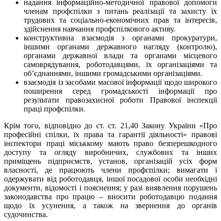
надання інформаційно-методичної правової допомоги
членам профспілки з питань реалізації та захисту їх
трудових та соціально-економічних прав та інтересів,
здійснення навчання профспілкового активу.
конструктивна взаємодія з органами прокуратури,
іншими органами державного нагляду (контролю),
органами державної влади та органами місцевого
самоврядування, роботодавцями, їх організаціями та
об’єднаннями, іншими громадськими організаціями.
взаємодія із засобами масової інформації щодо широкого
поширення серед громадськості інформації про
результати правозахисної роботи Правової інспекції
праці профспілки.
Крім того, відповідно до ст. ст. 21,40 Закону України «Про
професійні спілки, їх права та гарантії діяльності» правові
інспектори праці міськкому мають право безперешкодного
доступу та огляду виробничих, службових та інших
приміщень підприємств, установ, організацій усіх форм
власності, де працюють члени профспілки; вимагати і
одержувати від роботодавця, іншої посадової особи необхідні
документи, відомості і пояснення; у разі виявлення порушень
законодавства про працю – вносити роботодавцю подання
щодо їх усунення, а також на звернення до органів
судочинства.