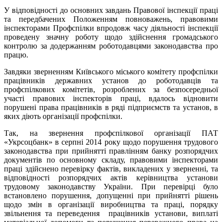
У відповідності до основних завдань Правової інспекції праці
та передбачених Положенням повноважень, правовими
інспекторами Профспілки впродовж часу діяльності інспекції
проведену значну роботу щодо здійснення громадського
контролю за додержанням роботодавцями законодавства про
працю.
Завдяки зверненням Київського міського комітету профспілки
працівників державних установ до роботодавців та
профспілкових комітетів, розроблених за безпосередньої
участі правових інспекторів праці, вдалось відновити
порушені права працівників в ряді підприємств та установ, в
яких діють організації профспілки.
Так, на звернення профспілкової організації ПАТ
«Укрсоцбанк» в серпні 2014 року щодо порушення трудового
законодавства при прийнятті правлінням банку розпорядчих
документів по основному складу, правовими інспекторами
праці здійснено перевірку фактів, викладених у зверненні, та
відповідності розпорядчих актів керівництва установи
трудовому законодавству України. При перевірці було
встановлено порушення, допущенні при прийнятті рішень
щодо змін в організації виробництва та праці, порядку
звільнення та переведення працівників установи, виплаті