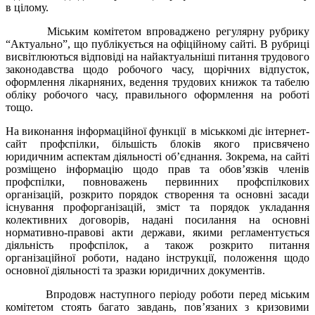
в цілому.
Міським комітетом впроваджено регулярну рубрику
“Актуально”, що публікується на офіційному сайті. В рубриці
висвітлюються відповіді на найактуальніші питання трудового
законодавства щодо робочого часу, щорічних відпусток,
оформлення лікарняних, ведення трудових книжок та табелю
обліку робочого часу, правильного оформлення на роботі
тощо.
На виконання інформаційної функції в міськкомі діє інтернет-
сайт профспілки, більшість блоків якого присвячено
юридичним аспектам діяльності об’єднання. Зокрема, на сайті
розміщено інформацію щодо прав та обов’язків членів
профспілки, повноважень первинних профспілкових
організацій, розкрито порядок створення та основні засади
існування профорганізацій, зміст та порядок укладання
колективних договорів, надані посилання на основні
нормативно-правові акти держави, якими регламентується
діяльність профспілок, а також розкрито питання
організаційної роботи, надано інструкції, положення щодо
основної діяльності та зразки юридичних документів.
Впродовж наступного періоду роботи перед міським
комітетом стоять багато завдань, пов’язаних з кризовими