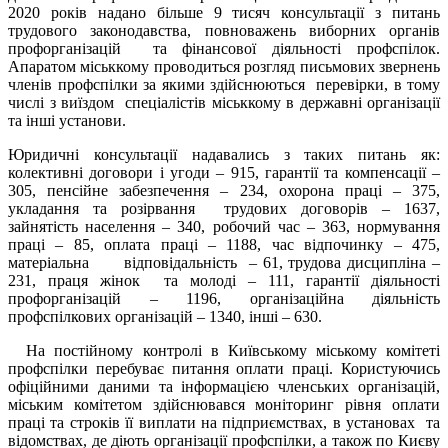
2020 років надано більше 9 тисяч консультації з питань
трудового законодавства, повноважень виборних органів
профорганізацій та фінансової діяльності профспілок.
Апаратом міськкому проводиться розгляд письмових звернень
членів профспілки за якими здійснюються перевірки, в тому
числі з виїздом спеціалістів міськкому в державні організації
та інші установи.
Юридичні консультації надавались з таких питань як:
колективні договори і угоди – 915, гарантії та компенсації –
305, пенсійне забезпечення – 234, охорона праці – 375,
укладання та розірвання трудових договорів – 1637,
зайнятість населення – 340, робочий час – 363, нормування
праці – 85, оплата праці – 1188, час відпочинку – 475,
матеріальна відповідальність – 61, трудова дисципліна –
231, праця жінок та молоді – 111, гарантії діяльності
профорганізацій – 1196, організаційна діяльність
профспілкових організацій – 1340, інші – 630.
На постійному контролі в Київському міському комітеті
профспілки перебуває питання оплати праці. Користуючись
офіційними даними та інформацією членських організацій,
міським комітетом здійснювався моніторинг рівня оплати
праці та строків її виплати на підприємствах, в установах та
відомствах, де діють організації профспілки, а також по Києву