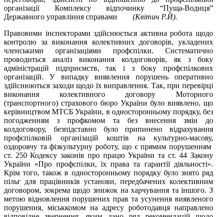
організації Комплексу відпочинку “Пуща-Водиця”
Державного управління справами
(Квітич Р.Й).
Правовими інспекторами здійснюється активна робота щодо
контролю за виконання колективних договорів, укладених
членськими організаціями профспілки. Систематично
проводиться аналіз виконання колдоговорів, як з боку
адміністрацій підприємств, так і з боку профспілкових
організацій. У випадку виявлення порушень оперативно
здійснюються заходи щодо їх виправлення. Так, при перевірці
виконання колективного договору Моторного
(транспортного) страхового бюро України було виявлено, що
керівництвом МТСБ України, в односторонньому порядку, без
погодженням з профкомом та без внесення змін до
колдоговору, безпідставно було припинено відрахування
профспілковій організацій коштів на культурно-масову,
оздоровчу та фізкультурну роботу, що є прямим порушенням
ст. 250 Кодексу законів про працю України та ст. 44 Закону
України «Про профспілки, їх права та гарантії діяльності».
Крім того, також в односторонньому порядку було знято ряд
пільг для працівників установи, передбачених колективним
договором, зокрема щодо знижок на харчування та іншого. З
метою відновлення порушених прав та усунення виявленого
порушення, міськкомом на адресу роботодавця направлено
відповідне звернення, яким дано ряд рекомендацій щодо