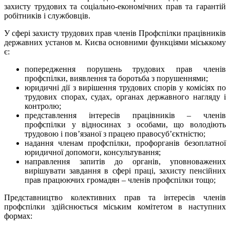
захисту трудових та соціально-економічних прав та гарантій
робітників і службовців.
У сфері захисту трудових прав членів Профспілки працівників
державних установ м. Києва основними функціями міськкому
є:
попередження порушень трудових прав членів
профспілки, виявлення та боротьба з порушеннями;
юридичні дії з вирішення трудових спорів у комісіях по
трудових спорах, судах, органах державного нагляду і
контролю;
представлення інтересів працівників – членів
профспілки у відносинах з особами, що володіють
трудовою і пов’язаної з працею правосуб’єктністю;
надання членам профспілки, профорганів безоплатної
юридичної допомоги, консультування;
направлення запитів до органів, уповноважених
вирішувати завдання в сфері праці, захисту пенсійних
прав працюючих громадян – членів профспілки тощо;
Представництво колективних прав та інтересів членів
профспілки здійснюється міським комітетом в наступних
формах: