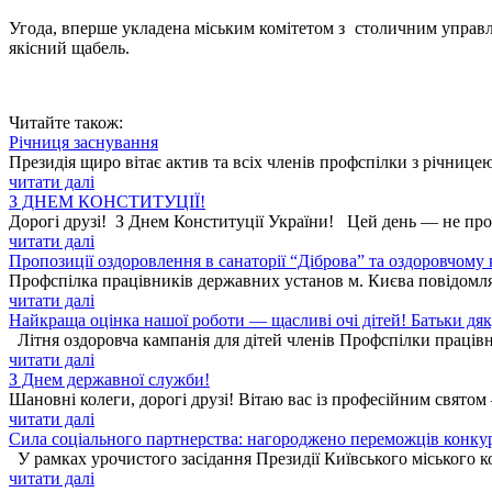
Угода, вперше укладена міським комітетом з столичним управлі
якісний щабель.
Читайте також:
Річниця заснування
Президія щиро вітає актив та всіх членів профспілки з річницею
читати далі
З ДНЕМ КОНСТИТУЦІЇ!
Дорогі друзі! З Днем Конституції України! Цей день — не прос
читати далі
Пропозиції оздоровлення в санаторії “Діброва” та оздоровчому
Профспілка працівників державних установ м. Києва повідомля
читати далі
Найкраща оцінка нашої роботи — щасливі очі дітей! Батьки дя
Літня оздоровча кампанія для дітей членів Профспілки працівн
читати далі
З Днем державної служби!
Шановні колеги, дорогі друзі! Вітаю вас із професійним святом
читати далі
Сила соціального партнерства: нагороджено переможців конку
У рамках урочистого засідання Президії Київського міського к
читати далі