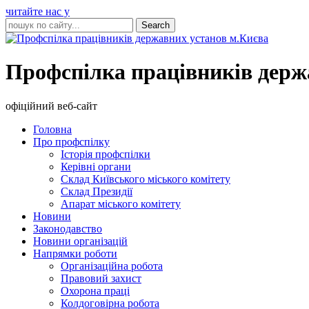
читайте нас у
Профспілка працівників держ
офіційний веб-сайт
Головна
Про профспілку
Історія профспілки
Керівні органи
Склад Київського міського комітету
Склад Президії
Апарат міського комітету
Новини
Законодавство
Новини організацій
Напрямки роботи
Організаційна робота
Правовий захист
Охорона праці
Колдоговірна робота