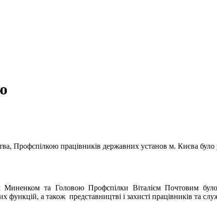
ю
ства, Профспілкою працівників державних установ м. Києва було
м Миненком та Головою Профспілки Віталієм Почтовим бул
х функцій, а також представництві і захисті працівників та слу