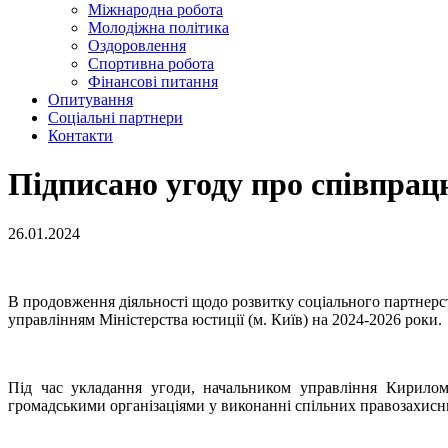
Міжнародна робота
Молодіжна політика
Оздоровлення
Спортивна робота
Фінансові питання
Опитування
Соціальні партнери
Контакти
Підписано угоду про співпрац
26.01.2024
В продовження діяльності щодо розвитку соціального партнер
управлінням Міністерства юстиції (м. Київ) на 2024-2026 роки.
Під час укладання угоди, начальником управління Кирило
громадськими організаціями у виконанні спільних правозахисни