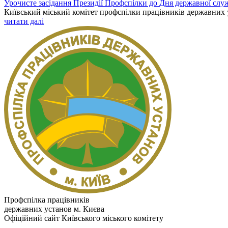
Урочисте засідання Президії Профспілки до Дня державної слу
Київський міський комітет профспілки працівників державних ус
читати далі
Профспілка працівників
державних установ м. Києва
Офіційний сайт Київського міського комітету