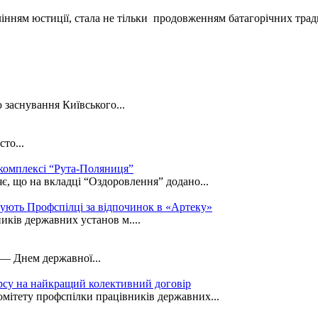
нням юстиції, стала не тільки продовженням батагорічних традиці
 заснування Київського...
то...
 комплексі “Рута-Поляниця”
є, що на вкладці “Оздоровлення” додано...
кують Профспілці за відпочинок в «Артеку»
иків державних установ м....
 — Днем державної...
рсу на найкращий колективний договір
омітету профспілки працівників державних...