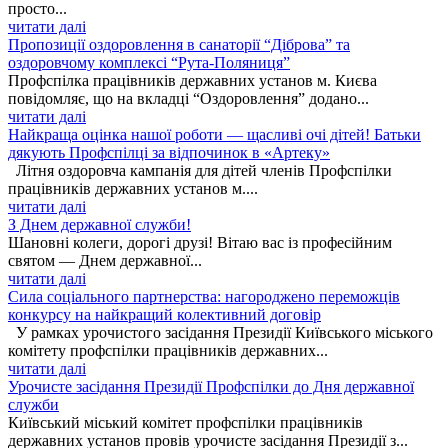
просто...
читати далі
Пропозиції оздоровлення в санаторії “Діброва” та
оздоровчому комплексі “Рута-Поляниця”
Профспілка працівників державних установ м. Києва
повідомляє, що на вкладці “Оздоровлення” додано...
читати далі
Найкраща оцінка нашої роботи — щасливі очі дітей! Батьки
дякують Профспілці за відпочинок в «Артеку»
Літня оздоровча кампанія для дітей членів Профспілки
працівників державних установ м....
читати далі
З Днем державної служби!
Шановні колеги, дорогі друзі! Вітаю вас із професійним
святом — Днем державної...
читати далі
Сила соціального партнерства: нагороджено переможців
конкурсу на найкращий колективний договір
У рамках урочистого засідання Президії Київського міського
комітету профспілки працівників державних...
читати далі
Урочисте засідання Президії Профспілки до Дня державної
служби
Київський міський комітет профспілки працівників
державних установ провів урочисте засідання Президії з...