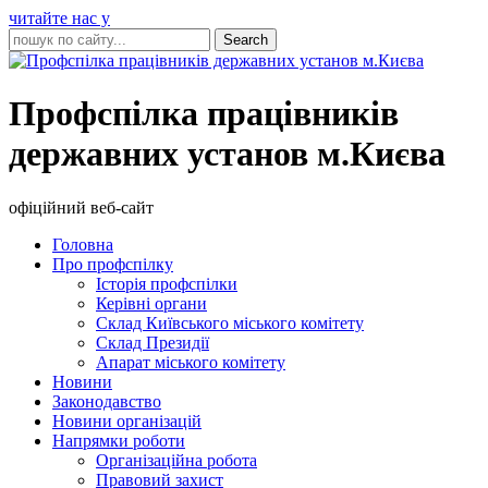
читайте нас у
Профспілка працівників
державних установ м.Києва
офіційний веб-сайт
Головна
Про профспілку
Історія профспілки
Керівні органи
Склад Київського міського комітету
Склад Президії
Апарат міського комітету
Новини
Законодавство
Новини організацій
Напрямки роботи
Організаційна робота
Правовий захист