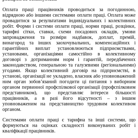
Оплата праці працівників проводиться за погодинною,
відрядною або іншими системами оплати праці. Оплата може
провадитися за результатами індивідуальних і колективних
робіт. Форми і системи оплати праці, норми праці, розцінки,
тарифні сітки, ставки, схеми посадових окладів, умови
запровадження та розміри надбавок, доплат, премій,
винагород та інших заохочувальних, компенсаційних і
гарантійних виплат установлюються підприємствами,
установами, організаціями самостійно в колективному
договорі з дотриманням норм і гарантій, передбачених
законодавством, генеральною та галузевими (регіональними)
угодами. Якщо колективний договір на підприємстві, в
установі, організації не укладено, власник або уповноважений
ним орган зобов’язаний погодити ці питання з виборним
органом первинної профспілкової організації (профспілковим
представником), що представляє інтереси більшості
працівників, а в разі його відсутності – з іншим
уповноваженим на представництво трудовим колективом
органом.
Системами оплати праці є тарифна та інші системи, що
формуються на оцінках складності виконуваних робіт і
кваліфікації працівників.