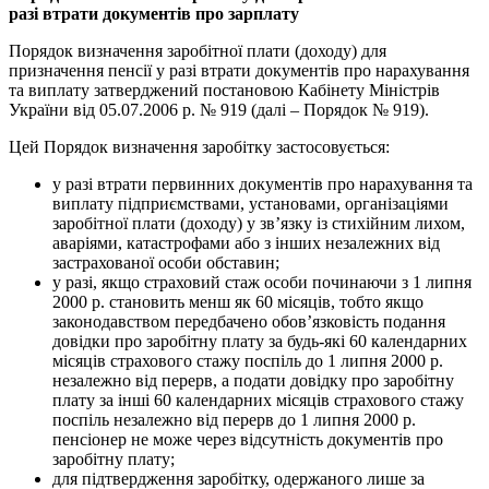
разі втрати документів про зарплату
Порядок визначення заробітної плати (доходу) для
призначення пенсії у разі втрати документів про нарахування
та виплату затверджений постановою Кабінету Міністрів
України від 05.07.2006 р. № 919 (далі – Порядок № 919).
Цей Порядок визначення заробітку застосовується:
у разі втрати первинних документів про нарахування та
виплату підприємствами, установами, організаціями
заробітної плати (доходу) у зв’язку із стихійним лихом,
аваріями, катастрофами або з інших незалежних від
застрахованої особи обставин;
у разі, якщо страховий стаж особи починаючи з 1 липня
2000 р. становить менш як 60 місяців, тобто якщо
законодавством передбачено обов’язковість подання
довідки про заробітну плату за будь-які 60 календарних
місяців страхового стажу поспіль до 1 липня 2000 р.
незалежно від перерв, а подати довідку про заробітну
плату за інші 60 календарних місяців страхового стажу
поспіль незалежно від перерв до 1 липня 2000 р.
пенсіонер не може через відсутність документів про
заробітну плату;
для підтвердження заробітку, одержаного лише за