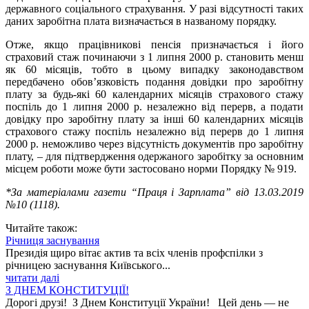
державного соціального страхування. У разі відсутності таких
даних заробітна плата визначається в названому порядку.
Отже, якщо працівникові пенсія призначається і його
страховий стаж починаючи з 1 липня 2000 р. становить менш
як 60 місяців, тобто в цьому випадку законодавством
передбачено обов’язковість подання довідки про заробітну
плату за будь-які 60 календарних місяців страхового стажу
поспіль до 1 липня 2000 р. незалежно від перерв, а подати
довідку про заробітну плату за інші 60 календарних місяців
страхового стажу поспіль незалежно від перерв до 1 липня
2000 р. неможливо через відсутність документів про заробітну
плату, – для підтвердження одержаного заробітку за основним
місцем роботи може бути застосовано норми Порядку № 919.
*За матеріалами газети “Праця і Зарплата” від 13.03.2019
№10 (1118).
Читайте також:
Річниця заснування
Президія щиро вітає актив та всіх членів профспілки з
річницею заснування Київського...
читати далі
З ДНЕМ КОНСТИТУЦІЇ!
Дорогі друзі! З Днем Конституції України! Цей день — не