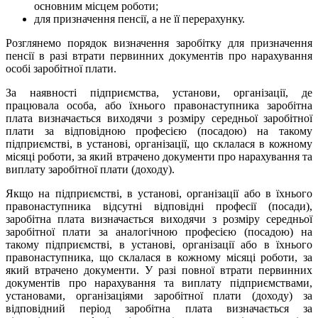
основним місцем роботи;
для призначення пенсії, а не її перерахунку.
Розглянемо порядок визначення заробітку для призначення
пенсії в разі втрати первинних документів про нарахування
особі заробітної плати.
За наявності підприємства, установи, організації, де
працювала особа, або їхнього правонаступника заробітна
плата визначається виходячи з розміру середньої заробітної
плати за відповідною професією (посадою) на такому
підприємстві, в установі, організації, що склалася в кожному
місяці роботи, за який втрачено документи про нарахування та
виплату заробітної плати (доходу).
Якщо на підприємстві, в установі, організації або в їхнього
правонаступника відсутні відповідні професії (посади),
заробітна плата визначається виходячи з розміру середньої
заробітної плати за аналогічною професією (посадою) на
такому підприємстві, в установі, організації або в їхнього
правонаступника, що склалася в кожному місяці роботи, за
який втрачено документи. У разі повної втрати первинних
документів про нарахування та виплату підприємствами,
установами, організаціями заробітної плати (доходу) за
відповідний період заробітна плата визначається за