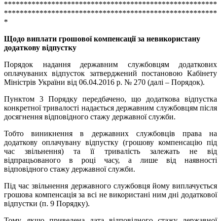
******************************************************
******************************************************
*
Щодо виплати грошової компенсації за невикористану
додаткову відпустку
Порядок надання державним службовцям додаткових
оплачуваних відпусток затверджений постановою Кабінету
Міністрів України від 06.04.2016 р. № 270 (далі – Порядок).
Пунктом 3 Порядку передбачено, що додаткова відпустка
конкретної тривалості надається державним службовцям після
досягнення відповідного стажу державної служби.
Тобто виникнення в державних службовців права на
додаткову оплачувану відпустку (грошову компенсацію під
час звільнення) та її тривалість залежать не від
відпрацьованого в році часу, а лише від наявності
відповідного стажу державної служби.
Під час звільнення державного службовця йому виплачується
грошова компенсація за всі не використані ним дні додаткової
відпустки (п. 9 Порядку).
Тому, якщо приведена дата відповідного стажу державної