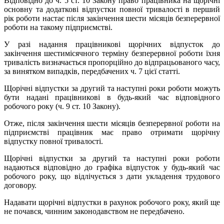
Відповідно до ч. 5 ст. 10 Закону право працівника на щорічні
основну та додаткові відпустки повної тривалості в перший
рік роботи настає після закінчення шести місяців безперервної
роботи на такому підприємстві.
У разі надання працівникові щорічних відпусток до
закінчення шестимісячного терміну безперервної роботи їхня
тривалість визначається пропорційно до відпрацьованого часу,
за винятком випадків, передбачених ч. 7 цієї статті.
Щорічні відпустки за другий та наступні роки роботи можуть
бути надані працівникові в будь-який час відповідного
робочого року (ч. 9 ст. 10 Закону).
Отже, після закінчення шести місяців безперервної роботи на
підприємстві працівник має право отримати щорічну
відпустку повної тривалості.
Щорічні відпустки за другий та наступні роки роботи
надаються відповідно до графіка відпусток у будь-який час
робочого року, що відлічується з дати укладення трудового
договору.
Надавати щорічні відпустки в рахунок робочого року, який ще
не почався, чинним законодавством не передбачено.