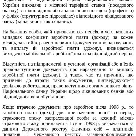
України виходячи з місячної тарифної ставки (посадового
окладу) за відповідною або аналогічною посадою (професією)
у філіях (структурних підрозділах) відповідного ліквідованого
банку (за наявності таких даних).
На бажання особи, якій призначається пенсія, в усіх названих
випадках коефіцієнт заробітної плати (доходу) за кожен
місяць, за який втрачено первинні документи про нарахування
та виплату їй заробітної плати (доходу), визначається
виходячи з мінімальної заробітної плати за відповідний період.
Відсутність на підприємстві, в установі, організації або в їхніх
правонаступників документів про нарахування та виплату
заробітної плати (доходу), а також час та причини, що
призвели до втрати таких документів, підтверджуються
довідкою роботодавця, правонаступника органу вищого рівня,
Національного банку України щодо ліквідованих банків або
відповідної архівної установи.
Якщо втрачено документи про заробіток після 1998 р., то
заробітна плата (дохід) для призначення пенсії за період
страхового стажу застрахованої особи за кожний місяць
страхового стажу починаючи з 1 січня 1998 р. визначається за
даними Державного реєстру фізичних осіб – платників
податків і Державного реєстру загальнообов’язкового