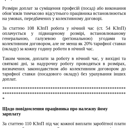
Розміри доплат за суміщення професій (посад) або виконання
обов’язків тимчасово відсутнього працівника встановлюються
на умовах, передбачених у колективному договорі.
За статтею 108 КЗпП робота у нічний час (ст. 54 КЗпП)
оплачується у підвищеному розмірі, встановлюваному
генеральною, галузевою (регіональною) угодами та
колективним договором, але не менш як 20% тарифної ставки
(окладу) за кожну годину роботи в нічний час.
Таким чином, доплати за роботу в нічний час, у вихідні та
святкові дні, за надурочну роботу проводяться в розмірах,
визначених законодавством або колективним договором до
тарифної ставки (посадового окладу) без урахування інших
доплат.
******************************************************
******************************************************
*
Щодо повідомлення працівника про належну йому
зарплату
За статтею 110 КЗпП під час кожної виплати заробітної плати