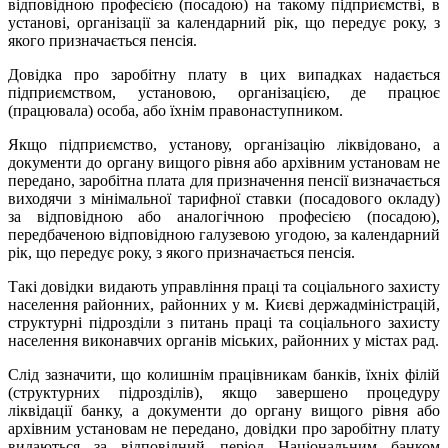
відповідною професією (посадою) на такому підприємстві, в
установі, організації за календарний рік, що передує року, з
якого призначається пенсія.
Довідка про заробітну плату в цих випадках надається
підприємством, установою, організацією, де працює
(працювала) особа, або їхнім правонаступником.
Якщо підприємство, установу, організацію ліквідовано, а
документи до органу вищого рівня або архівним установам не
передано, заробітна плата для призначення пенсії визначається
виходячи з мінімальної тарифної ставки (посадового окладу)
за відповідною або аналогічною професією (посадою),
передбаченою відповідною галузевою угодою, за календарний
рік, що передує року, з якого призначається пенсія.
Такі довідки видають управління праці та соціального захисту
населення районних, районних у м. Києві держадміністрацій,
структурні підрозділи з питань праці та соціального захисту
населення виконавчих органів міських, районних у містах рад.
Слід зазначити, що колишнім працівникам банків, їхніх філій
(структурних підрозділів), якщо завершено процедуру
ліквідації банку, а документи до органу вищого рівня або
архівним установам не передано, довідки про заробітну плату
видаються за відповідний період Національним банком