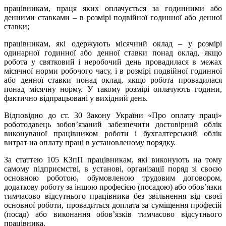
працівникам, праця яких оплачується за годинними або
денними ставками – в розмірі подвійної годинної або денної
ставки;
працівникам, які одержують місячний оклад – у розмірі
одинарної годинної або денної ставки понад оклад, якщо
робота у святковий і неробочий день провадилася в межах
місячної норми робочого часу, і в розмірі подвійної годинної
або денної ставки понад оклад, якщо робота провадилася
понад місячну норму. У такому розмірі оплачують години,
фактично відпрацьовані у вихідний день.
Відповідно до ст. 30 Закону України «Про оплату праці»
роботодавець зобов’язаний забезпечити достовірний облік
виконуваної працівником роботи і бухгалтерський облік
витрат на оплату праці в установленому порядку.
За статтею 105 КЗпП працівникам, які виконують на тому
самому підприємстві, в установі, організації поряд зі своєю
основною роботою, обумовленою трудовим договором,
додаткову роботу за іншою професією (посадою) або обов’язки
тимчасово відсутнього працівника без звільнення від своєї
основної роботи, провадиться доплата за суміщення професій
(посад) або виконання обов’язків тимчасово відсутнього
працівника.