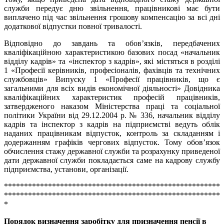
служби передує дню звільнення, працівникові має бути
виплачено під час звільнення грошову компенсацію за всі дні
додаткової відпустки повної тривалості.
Відповідно до завдань та обов’язків, передбачених
кваліфікаційною характеристикою базових посад «начальник
відділу кадрів» та «інспектор з кадрів», які містяться в розділі
1 «Професії керівників, професіоналів, фахівців та технічних
службовців» Випуску 1 «Професії працівників, що є
загальними для всіх видів економічної діяльності» Довідника
кваліфікаційних характеристик професій працівників,
затвердженого наказом Міністерства праці та соціальної
політики України від 29.12.2004 р. № 336, начальник відділу
кадрів та інспектор з кадрів на підприємстві ведуть облік
наданих працівникам відпусток, контроль за складанням і
додержанням графіків чергових відпусток. Тому обов’язок
обчислення стажу державної служби та розрахунку приведеної
дати державної служби покладається саме на кадрову службу
підприємства, установи, організації.
******************************************************
******************************************************
*
Порядок визначення заробітку для призначення пенсії в