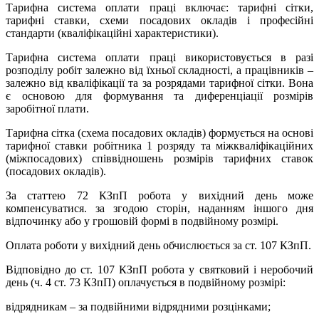
Тарифна система оплати праці включає: тарифні сітки,
тарифні ставки, схеми посадових окладів і професійні
стандарти (кваліфікаційні характеристики).
Тарифна система оплати праці використовується в разі
розподілу робіт залежно від їхньої складності, а працівників –
залежно від кваліфікації та за розрядами тарифної сітки. Вона
є основою для формування та диференціації розмірів
заробітної плати.
Тарифна сітка (схема посадових окладів) формується на основі
тарифної ставки робітника 1 розряду та міжкваліфікаційних
(міжпосадових) співвідношень розмірів тарифних ставок
(посадових окладів).
За статтею 72 КЗпП робота у вихідний день може
компенсуватися. за згодою сторін, наданням іншого дня
відпочинку або у грошовій формі в подвійному розмірі.
Оплата роботи у вихідний день обчислюється за ст. 107 КЗпП.
Відповідно до ст. 107 КЗпП робота у святковий і неробочий
день (ч. 4 ст. 73 КЗпП) оплачується в подвійному розмірі:
відрядникам – за подвійними відрядними розцінками;