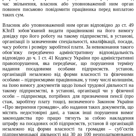
час звільнення, власник або уповноважений ним орган
повинен письмово повідомити працівника перед виплатою
таких сум.
Власник або уповноважений ним орган відповідно до ст. 49
КЗпП зобов’язаний видати працівникові на його вимогу
довідку про його роботу на такому підприємстві, в установі,
організації із зазначенням спеціальності, кваліфікації, посади,
часу роботи і розміру заробітної плати. За невиконання такого
обов’язку передбачено адміністративну відповідальність
відповідно до ч. 1 ст. 41 Кодексу України про адміністративні
правопорушення, яка передбачає, що порушення терміну
надання посадовими особами підприємств. установ,
організацій незалежно від форми власності та фізичними
особами – підприємцями працівникам, у тому числі колишнім,
на їхню вимогу документів щодо їхньої трудової діяльності на
такому підприємстві, в установі, організації чи у фізичної
особи – підприємця, потрібних для призначення пенсії (про
стаж, заробітну плату тощо), визначеного Законом України
«Про звернення громадян», або надання таких документів, що
містять недостовірні дані, а також інші порушення вимог
законодавства про працю тягнуть за собою накладення
штрафу на посадових осіб підприємств, установ й організацій
незалежно від форми власності та громадян – суб’єктів
підприємницької діяльності від 30 до 100 неоподатковуваних