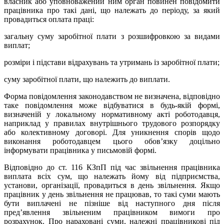
власник або уповноважений ним орган повинен повідомити
працівника про такі дані, що належать до періоду, за який
провадиться оплата праці:
загальну суму заробітної плати з розшифровкою за видами
виплат;
розміри і підстави відрахувань та утримань із заробітної плати;
суму заробітної плати, що належить до виплати.
Форма повідомлення законодавством не визначена, відповідно
таке повідомлення може відбуватися в будь-якій формі,
визначеній у локальному нормативному акті роботодавця,
наприклад у правилах внутрішнього трудового розпорядку
або колективному договорі. Для уникнення спорів щодо
виконання роботодавцем цього обов’язку доцільно
інформувати працівника у письмовій формі.
Відповідно до ст. 116 КЗпП під час звільнення працівника
виплата всіх сум, що належать йому від підприємства,
установи, організації, провадиться в день звільнення. Якщо
працівник у день звільнення не працював, то такі суми мають
бути виплачені не пізніше від наступного дня після
пред’явлення звільненим працівником вимоги про
розрахунок. Про нараховані суми, належні працівникові під