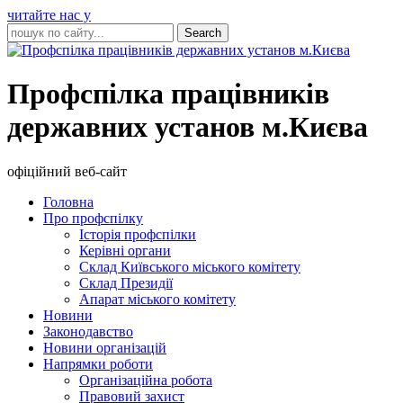
читайте нас у
Профспілка працівників
державних установ м.Києва
офіційний веб-сайт
Головна
Про профспілку
Історія профспілки
Керівні органи
Склад Київського міського комітету
Склад Президії
Апарат міського комітету
Новини
Законодавство
Новини організацій
Напрямки роботи
Організаційна робота
Правовий захист