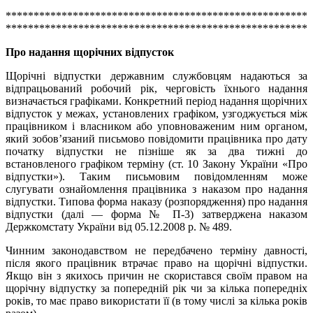
******************************************************
******************************************************
Про надання щорічних відпусток
Щорічні відпустки державним службовцям надаються за
відпрацьований робочий рік, черговість їхнього надання
визначається графіками. Конкретний період надання щорічних
відпусток у межах, установлених графіком, узгоджується між
працівником і власником або уповноваженим ним органом,
який зобов’язаний письмово повідомити працівника про дату
початку відпустки не пізніше як за два тижні до
встановленого графіком терміну (ст. 10 Закону України «Про
відпустки»). Таким письмовим повідомленням може
слугувати ознайомлення працівника з наказом про надання
відпустки. Типова форма наказу (розпорядження) про надання
відпустки (далі — форма № П-3) затверджена наказом
Держкомстату України від 05.12.2008 р. № 489.
Чинним законодавством не передбачено терміну давності,
після якого працівник втрачає право на щорічні відпустки.
Якщо він з якихось причин не скористався своїм правом на
щорічну відпустку за попередній рік чи за кілька попередніх
років, то має право використати її (в тому числі за кілька років