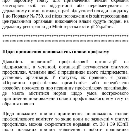
про заробітну плату для призначення пенсій окремим
категоріям осіб за відсутності або перейменування в
державному органі посади, в разі відсутності посади в додатку
1 до Порядку № 750, які після погодження із заінтересованими
центральними органами виконавчої влади будуть подані на
державну реєстрацію до Міністерства юстиції України.
******************************************************
******************************************************
Щодо припинення повноважень голови профкому
Діяльність первинної профспілкової організації на
підприємстві, в установі, організації регулюється статутом
профспілки, членами якої є працівники цього підприємства,
установи, організації. У статутах, як правило, є розділ
«Первинна профспілкова організація» або передбачено
розробку положення про первинну профспілкову організацію,
де мають міститися норми щодо умов дострокового
припинення повноважень голови профспілкового комітету та
обрання нового.
Щодо поважних причин припинення повноважень голови
профспілкового комітету, то якщо вони не зазначені у статуті
профспілки, можна скористатися нормами ст. 38 і 39 КЗпП
щодо поважних причин звільнення з роботи працівника