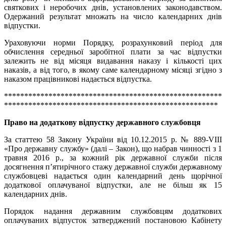
святкових і неробочих днів, установлених законодавством.
Одержаний результат множать на число календарних днів
відпустки.
Ураховуючи норми Порядку, розрахунковий період для
обчислення середньої заробітної плати за час відпустки
залежить не від місяця видавання наказу і кількості цих
наказів, а від того, в якому саме календарному місяці згідно з
наказом працівникові надається відпустка.
******************************************************
*****************************************************
Право на додаткову відпустку державного службовця
За статтею 58 Закону України від 10.12.2015 р. № 889-VIII
«Про державну службу» (далі – Закон), що набрав чинності з 1
травня 2016 р., за кожний рік державної служби після
досягнення п’ятирічного стажу державної служби державному
службовцеві надається один календарний день щорічної
додаткової оплачуваної відпустки, але не більш як 15
календарних днів.
Порядок надання державним службовцям додаткових
оплачуваних відпусток затверджений постановою Кабінету