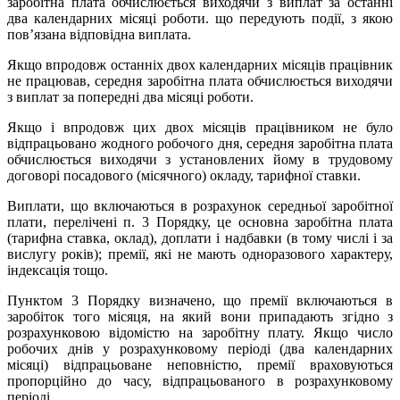
заробітна плата обчислюється виходячи з виплат за останні
два календарних місяці роботи. що передують події, з якою
пов’язана відповідна виплата.
Якщо впродовж останніх двох календарних місяців працівник
не працював, середня заробітна плата обчислюється виходячи
з виплат за попередні два місяці роботи.
Якщо і впродовж цих двох місяців працівником не було
відпрацьовано жодного робочого дня, середня заробітна плата
обчислюється виходячи з установлених йому в трудовому
договорі посадового (місячного) окладу, тарифної ставки.
Виплати, що включаються в розрахунок середньої заробітної
плати, перелічені п. 3 Порядку, це основна заробітна плата
(тарифна ставка, оклад), доплати і надбавки (в тому числі і за
вислугу років); премії, які не мають одноразового характеру,
індексація тощо.
Пунктом 3 Порядку визначено, що премії включаються в
заробіток того місяця, на який вони припадають згідно з
розрахунковою відомістю на заробітну плату. Якщо число
робочих днів у розрахунковому періоді (два календарних
місяці) відпрацьоване неповністю, премії враховуються
пропорційно до часу, відпрацьованого в розрахунковому
періоді.