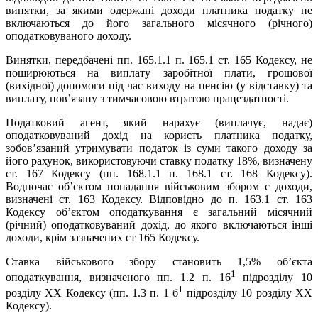
винятки, за якими одержані доходи платника податку не
включаються до його загального місячного (річного)
оподатковуваного доходу.
Винятки, передбачені пп. 165.1.1 п. 165.1 ст. 165 Кодексу, не
поширюються на виплату заробітної плати, грошової
(вихідної) допомоги під час виходу на пенсію (у відставку) та
виплату, пов’язану з тимчасовою втратою працездатності.
Податковий агент, який нарахує (виплачує, надає)
оподатковуваний дохід на користь платника податку,
зобов’язаний утримувати податок із суми такого доходу за
його рахунок, використовуючи ставку податку 18%, визначену
ст. 167 Кодексу (пп. 168.1.1 п. 168.1 ст. 168 Кодексу).
Водночас об’єктом попадання військовим збором є доходи,
визначені ст. 163 Кодексу. Відповідно до п. 163.1 ст. 163
Кодексу об’єктом оподаткування є загальний місячний
(річний) оподатковуваний дохід, до якого включаються інші
доходи, крім зазначених ст 165 Кодексу.
Ставка військового збору становить 1,5% об’єкта
1
оподаткування, визначеного пп. 1.2 п. 16
підрозділу 10
1
розділу XX Кодексу (пп. 1.3 п. 1 б
підрозділу 10 розділу XX
Кодексу).