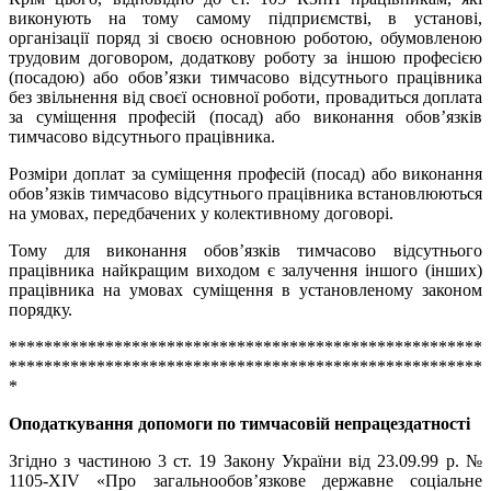
виконують на тому самому підприємстві, в установі,
організації поряд зі своєю основною роботою, обумовленою
трудовим договором, додаткову роботу за іншою професією
(посадою) або обов’язки тимчасово відсутнього працівника
без звільнення від своєї основної роботи, провадиться доплата
за суміщення професій (посад) або виконання обов’язків
тимчасово відсутнього працівника.
Розміри доплат за суміщення професій (посад) або виконання
обов’язків тимчасово відсутнього працівника встановлюються
на умовах, передбачених у колективному договорі.
Тому для виконання обов’язків тимчасово відсутнього
працівника найкращим виходом є залучення іншого (інших)
працівника на умовах суміщення в установленому законом
порядку.
******************************************************
******************************************************
*
Оподаткування допомоги по тимчасовій непрацездатності
Згідно з частиною 3 ст. 19 Закону України від 23.09.99 р. №
1105-ХІV «Про загальнообов’язкове державне соціальне