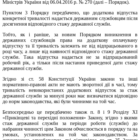
Міністрів України від 06.04.2016 р. № 270 (далі – Порядок).
Пунктом 3 Порядку передбачено, що додаткова відпустка
конкретної тривалості надається державним службовцям після
досягнення відповідного стажу державної служби.
Тобто, як і раніше, за новим Порядком виникнення в
державних службовців права на додаткову оплачувану
відпустку та її тривалість залежить не від відпрацьованого в
році часу, а лише від наявності відповідного стажу державної
служби. Така відпустка надається не за відпрацьований
робочий рік, а тільки після настання приведеної дати стажу
державної служби.
Згідно зі ст. 58 Конституції України закони та інші
нормативно-правові акти не мають зворотної дії в часі, тому
тривалість невикористаних додаткових відпусток за стаж
державної служби за минулі роки має визначатися відповідно
до норм законодавства, які були чинними на той час.
Безпосередньо це передбачено також п. 8 і 9 Розділу XI
«Прикінцеві та перехідні положення» Закону, згідно з якими
стаж державної служби за періоди роботи (служби) до
набрання чинності цим Законом обчислюється в порядку та на
умовах, установлених на той час законодавством. За