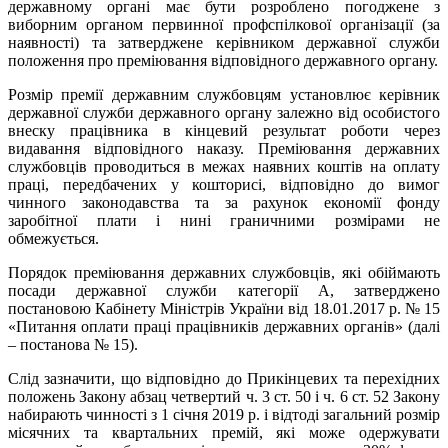
державному органі має бути розроблено погоджене з
виборним органом первинної профспілкової організації (за
наявності) та затверджене керівником державної служби
положення про преміювання відповідного державного органу.
Розмір премії державним службовцям установлює керівник
державної служби державного органу залежно від особистого
внеску працівника в кінцевий результат роботи через
видавання відповідного наказу. Преміювання державних
службовців проводиться в межах наявних коштів на оплату
праці, передбачених у кошторисі, відповідно до вимог
чинного законодавства та за рахунок економії фонду
заробітної плати і нині граничними розмірами не
обмежується.
Порядок преміювання державних службовців, які обіймають
посади державної служби категорії А, затверджено
постановою Кабінету Міністрів України від 18.01.2017 р. № 15
«Питання оплати праці працівників державних органів» (далі
– постанова № 15).
Слід зазначити, що відповідно до Прикінцевих та перехідних
положень Закону абзац четвертий ч. 3 ст. 50 і ч. 6 ст. 52 Закону
набирають чинності з 1 січня 2019 р. і відтоді загальний розмір
місячних та квартальних премій, які може одержувати