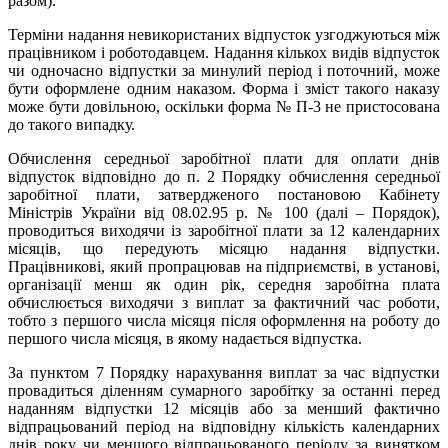
разом).
Терміни надання невикористаних відпусток узгоджуються між
працівником і роботодавцем. Надання кількох видів відпусток
чи одночасно відпустки за минулий період і поточний, може
бути оформлене одним наказом. Форма і зміст такого наказу
може бути довільною, оскільки форма № П-3 не пристосована
до такого випадку.
Обчислення середньої заробітної плати для оплати днів
відпусток відповідно до п. 2 Порядку обчислення середньої
заробітної плати, затвердженого постановою Кабінету
Міністрів України від 08.02.95 р. № 100 (далі – Порядок),
проводиться виходячи із заробітної плати за 12 календарних
місяців, що передують місяцю надання відпустки.
Працівникові, який пропрацював на підприємстві, в установі,
організації менш як один рік, середня заробітна плата
обчислюється виходячи з виплат за фактичний час роботи,
тобто з першого числа місяця після оформлення на роботу до
першого числа місяця, в якому надається відпустка.
За пунктом 7 Порядку нарахування виплат за час відпустки
провадиться діленням сумарного заробітку за останні перед
наданням відпустки 12 місяців або за менший фактично
відпрацьований період на відповідну кількість календарних
днів року чи меншого відпрацьованого періоду за винятком