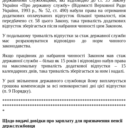
державними службовцями, які відповідно до ст. 35 Закону
України «Про державну службу» (Відомості Верховної Ради
України, 1993 р., № 52, ст. 490) набули права на отримання
додаткових оплачуваних відпусток більшої тривалості, ніж
передбачено ст. 58 цього Закону, така тривалість додаткових
відпусток зберігається після набрання чинності цим Законом.
У подальшому тривалість відпустки за стаж державної служби
має розраховуватися відповідно до норм чинного
законодавства.
Якщо працівник до набрання чинності Законом мав стаж
державної служби – більш як 15 років і відповідно набув права
на максимальну тривалість додаткової відпустки – 15
календарних днів, така тривалість зберігається за ним і надалі.
У разі звільнення державного службовця йому виплачується
грошова компенсація за всі невикористані дні цієї відпустки
(п. 9 Порядку).
******************************************************
******************************************************
*
Щодо видачі довідки про зарплату для призначення пенсії
держслужбовця