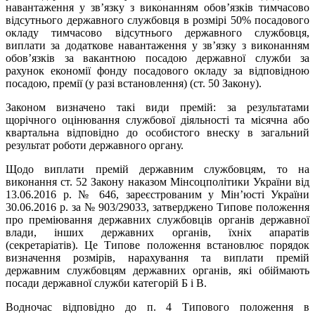
навантаження у зв’язку з виконанням обов’язків тимчасово
відсутнього державного службовця в розмірі 50% посадового
окладу тимчасово відсутнього державного службовця,
виплати за додаткове навантаження у зв’язку з виконанням
обов’язків за вакантною посадою державної служби за
рахунок економії фонду посадового окладу за відповідною
посадою, премії (у разі встановлення) (ст. 50 Закону).
Законом визначено такі види премій: за результатами
щорічного оцінювання службової діяльності та місячна або
квартальна відповідно до особистого внеску в загальний
результат роботи державного органу.
Щодо виплати премій державним службовцям, то на
виконання ст. 52 Закону наказом Мінсоцполітики України від
13.06.2016 р. № 646, зареєстрованим у Мін’юсті України
30.06.2016 р. за № 903/29033, затверджено Типове положення
про преміювання державних службовців органів державної
влади, інших державних органів, їхніх апаратів
(секретаріатів). Це Типове положення встановлює порядок
визначення розмірів, нарахування та виплати премій
державним службовцям державних органів, які обіймають
посади державної служби категорій Б і В.
Водночас відповідно до п. 4 Типового положення в