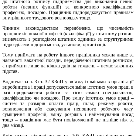
до штатного розпису підприємства для виконання певної
роботи (певних функцій) за конкретною кваліфікацією,
професією, посадою. Працівник підпорядковується правилам
внутрішнього трудового розпорядку тощо.
Чинним законодавством передбачено, що чисельність
працівників кожної професії (кваліфікації) у штатному розписі
визначають з розподілом штатних одиниць за структурними
підрозділами підприємства, установи, організації.
Тому приймати на роботу іншого працівника можна лише за
наявності вакантної посади, передбаченої штатним розписом,
а приймати лише на кілька днів на тиждень – немає законних
підстав.
Водночас за ч. 3 ст. 32 КЗпП у зв’язку із змінами в організації
виробництва і праці допускається зміна істотних умов праці в
разі продовження роботи за тією самою спеціальністю,
кваліфікацією чи посадою. Про зміну істотних умов праці –
систем та розмірів оплати праці, пільг, режиму роботи,
встановлення або скасування неповного робочого часу,
суміщення професій, зміну розрядів і найменування посад
тощо – працівник має бути повідомлений не пізніше ніж за
два місяці.
Крім цього, відповідно до ст. 105 КЗпП працівникам, які