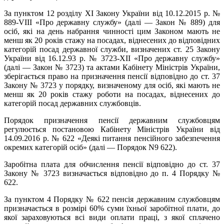
За пунктом 12 розділу XI Закону України від 10.12.2015 р. №
889-VІІІ «Про державну службу» (далі — Закон № 889) для
осіб, які на день набрання чинності цим Законом мають не
менш як 20 років стажу на посадах, віднесених до відповідних
категорій посад державної служби, визначених ст. 25 Закону
України від 16.12.93 р. № 3723-ХІІ «Про державну службу»
(далі — Закон № 3723) та актами Кабінету Міністрів України,
зберігається право на призначення пенсії відповідно до ст. 37
Закону № 3723 у порядку, визначеному для осіб, які мають не
менш як 20 років стажу роботи на посадах, віднесених до
категорій посад державних службовців.
Порядок призначення пенсії державним службовцям
регулюється постановою Кабінету Міністрів України від
14.09.2016 р. № 622 «Деякі питання пенсійного забезпечення
окремих категорій осіб» (далі — Порядок N9 622).
Заробітна плата для обчислення пенсії відповідно до ст. 37
Закону № 3723 визначається відповідно до п. 4 Порядку №
622.
За пунктом 4 Порядку № 622 пенсія державним службовцям
призначається в розмірі 60% суми їхньої заробітної плати, до
якої зараховуються всі види оплати праці, з якої сплачено