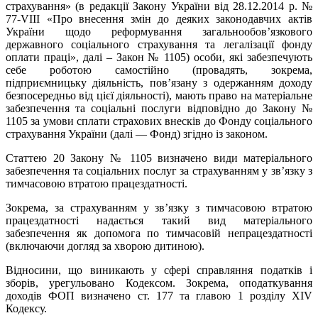
страхування» (в редакції Закону України від 28.12.2014 р. №
77-VІІІ «Про внесення змін до деяких законодавчих актів
України щодо реформування загальнообов’язкового
державного соціального страхування та легалізації фонду
оплати праці», далі – Закон № 1105) особи, які забезпечують
себе роботою самостійно (провадять, зокрема,
підприємницьку діяльність, пов’язану з одержанням доходу
безпосередньо від цієї діяльності), мають право на матеріальне
забезпечення та соціальні послуги відповідно до Закону №
1105 за умови сплати страхових внесків до Фонду соціального
страхування України (далі — Фонд) згідно із законом.
Статтею 20 Закону № 1105 визначено види матеріального
забезпечення та соціальних послуг за страхуванням у зв’язку з
тимчасовою втратою працездатності.
Зокрема, за страхуванням у зв’язку з тимчасовою втратою
працездатності надається такий вид матеріального
забезпечення як допомога по тимчасовій непрацездатності
(включаючи догляд за хворою дитиною).
Відносини, що виникають у сфері справляння податків і
зборів, урегульовано Кодексом. Зокрема, оподаткування
доходів ФОП визначено ст. 177 та главою 1 розділу XIV
Кодексу.