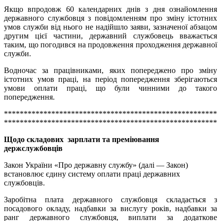
Якщо впродовж 60 календарних днів з дня ознайомлення
державного службовця з повідомленням про зміну істотних
умов служби від нього не надійшло заяви, зазначеної абзацом
другим цієї частини, державний службовець вважається
таким, що погодився на продовження проходження державної
служби.
Водночас за працівниками, яких попереджено про зміну
істотних умов праці, на період попередження зберігаються
умови оплати праці, що були чинними до такого
попередження.
******************************************************
******************************************************
Щодо складових зарплати та преміювання
держслужбовців
Закон України «Про державну службу» (далі — Закон)
встановлює єдину систему оплати праці державних
службовців.
Заробітна плата державного службовця складається з
посадового окладу, надбавки за вислугу років, надбавки за
ранг державного службовця, виплати за додаткове