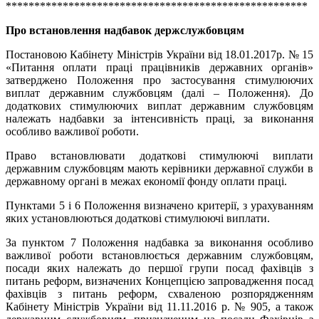
*****************************************************
Про встановлення надбавок держслужбовцям
Постановою Кабінету Міністрів України від 18.01.2017р. № 15
«Питання оплати праці працівників державних органів»
затверджено Положення про застосування стимулюючих
виплат державним службовцям (далі – Положення). До
додаткових стимулюючих виплат державним службовцям
належать надбавки за інтенсивність праці, за виконання
особливо важливої роботи.
Право встановлювати додаткові стимулюючі виплати
державним службовцям мають керівники державної служби в
державному органі в межах економії фонду оплати праці.
Пунктами 5 і 6 Положення визначено критерії, з урахуванням
яких установлюються додаткові стимулюючі виплати.
За пунктом 7 Положення надбавка за виконання особливо
важливої роботи встановлюється державним службовцям,
посади яких належать до першої групи посад фахівців з
питань реформ, визначених Концепцією запровадження посад
фахівців з питань реформ, схваленою розпорядженням
Кабінету Міністрів України від 11.11.2016 р. № 905, а також