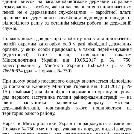
єдиний внесок на загальнообов’язкове державне соціальне
страхування, а особам, які на час звернення за призначенням
пенсії не є державними службовцями. – заробітної плати
працюючого державного службовця відповідної посади та
відповідного рангу за останнім місцем роботи на державній
службі.
Порядок видачі довідок про заробітну плату для призначення
пенсій окремим категоріям осіб у разі ліквідації державних
органів, у яких особи працювали, а також перейменування
(відсутності) їхніх посад, затверджено наказом
Мінсоцполітики України від 10.05.2017 р. № 750,
зареєстрованим у Мін’юсті України 16.06.2017 р. за №
766/30634 (далі – Порядок № 750).
При цьому розмір посадового окладу визначається відповідно
до постанови Кабінету Міністрів України від 18.01.2017 р. №
15 (із змінами) для відповідного державного органу, зокрема,
для першого заступника голови райдержадміністрації — на
рівні заступника керівника апарату місцевої
держадміністрації, юрисдикція якого поширюється на
територію одного району.
Наразі в Мінсоцполітики України опрацьовуються зміни до
Порядку № 750 з метою врегулювання порядку видачі довідок