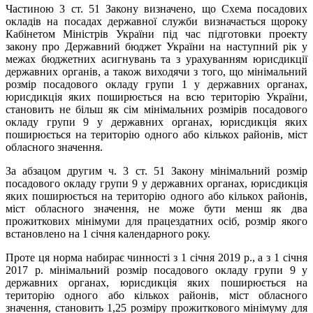
Частиною 3 ст. 51 Закону визначено, що Схема посадових
окладів на посадах державної служби визначається щороку
Кабінетом Міністрів України під час підготовки проекту
закону про Державний бюджет України на наступний рік у
межах бюджетних асигнувань та з урахуванням юрисдикції
державних органів, а також виходячи з того, що мінімальний
розмір посадового окладу групи 1 у державних органах,
юрисдикція яких поширюється на всю територію України,
становить не більш як сім мінімальних розмірів посадового
окладу групи 9 у державних органах, юрисдикція яких
поширюється на територію одного або кількох районів, міст
обласного значення.
За абзацом другим ч. 3 ст. 51 Закону мінімальний розмір
посадового окладу групи 9 у державних органах, юрисдикція
яких поширюється на територію одного або кількох районів,
міст обласного значення, не може бути менш як два
прожиткових мінімуми для працездатних осіб, розмір якого
встановлено на 1 січня календарного року.
Проте ця норма набирає чинності з 1 січня 2019 р., а з 1 січня
2017 р. мінімальний розмір посадового окладу групи 9 у
державних органах, юрисдикція яких поширюється на
територію одного або кількох районів, міст обласного
значення, становить 1,25 розміру прожиткового мінімуму для