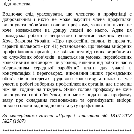
підприємства.
Водночас слід ураховувати, що членство в профспілці є
добровільним і ніхто не може змусити члена профспілки
виконувати обов’язки голови профкому, якщо він цього не
хоче, незважаючи на довіру людей до нього. Адже ця
громадська робота є непростою і вимагає значних зусиль.
Хоча Законом України «Про професійні спілки, їх права та
гарантії діяльності» (ст. 41) установлено, що членам виборних
профспілкових органів, не звільненим від своїх виробничих
чи службових обов’язків, надається на умовах, передбачених
колективним договором чи угодою, вільний від роботи час із
збереженням середньої заробітної плати для участі в
консультаціях і переговорах, виконання інших громадських
обов’язків в інтересах трудового колективу, а також на час
участі в роботі виборних профспілкових органів, але не менш
ніж дві години на тиждень. Якщо голова профкому не хоче
виконувати свої обов’язки, він може подати до профкому
заяву про складання повноважень та організувати вибори
нового голови відповідно до статуту профспілки.
За матеріалами газети «Праця і зарплата» від 18.07.2018
№27 (1087)
******************************************************