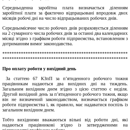
Середньоденна заробітна плата визначається діленням
заробітної плати за фактично відпрацьовані впродовж двох
місяців робочі дні на число відпрацьованих робочих днів.
Середньомісячне число робочих днів розраховується діленням
на 2 сумарного числа робочих днів за останні два календарних
місяці згідно з графіком роботи підприємства, встановленим з
дотриманням вимог законодавства.
******************************************************
******************************************************
Про оплату роботи у вихідний день
За статтею 67 КЗпП за п’ятиденного робочого тижня
працівникам надаються два вихідних дні на тиждень.
Загальним вихідним днем згідно з цією статтею є неділя.
Другий вихідний день за п’ятиденного робочого тижня, якщо
він не визначений законодавством, визначається графіком
роботи підприємства і, як правило, має надаватися поспіль із
загальним вихідним днем.
Тобто вихідними вважаються вільні від роботи дні, які
надаються працівникові згідно із затвердженими на