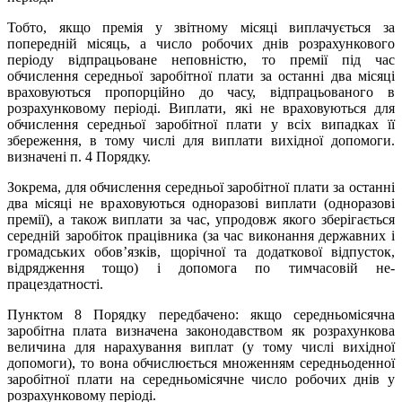
Тобто, якщо премія у звітному місяці виплачується за
попередній місяць, а число робочих днів розрахункового
періоду відпрацьоване неповністю, то премії під час
обчислення середньої заробітної плати за останні два місяці
враховуються пропорційно до часу, відпрацьованого в
розрахунковому періоді. Виплати, які не враховуються для
обчислення середньої заробітної плати у всіх випадках її
збереження, в тому числі для виплати вихідної допомоги.
визначені п. 4 Порядку.
Зокрема, для обчислення середньої заробітної плати за останні
два місяці не враховуються одноразові виплати (одноразові
премії), а також виплати за час, упродовж якого зберігається
середній заробіток працівника (за час виконання державних і
громадських обов’язків, щорічної та додаткової відпусток,
відрядження тощо) і допомога по тимчасовій не­
працездатності.
Пунктом 8 Порядку передбачено: якщо середньомісячна
заробітна плата визначена законодавством як розрахункова
величина для нарахування виплат (у тому числі вихідної
допомоги), то вона обчислюється множенням середньоденної
заробітної плати на середньомісячне число робочих днів у
розрахунковому періоді.