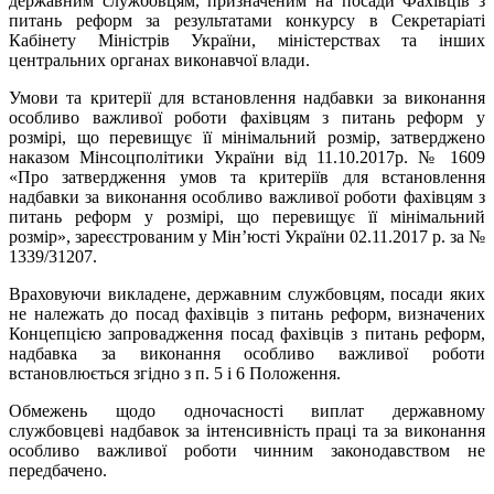
державним службовцям, призначеним на посади Фахівців з
питань реформ за результатами конкурсу в Секретаріаті
Кабінету Міністрів України, міністерствах та інших
центральних органах виконавчої влади.
Умови та критерії для встановлення надбавки за виконання
особливо важливої роботи фахівцям з питань реформ у
розмірі, що перевищує її мінімальний розмір, затверджено
наказом Мінсоцполітики України від 11.10.2017р. № 1609
«Про затвердження умов та критеріїв для встановлення
надбавки за виконання особливо важливої роботи фахівцям з
питань реформ у розмірі, що перевищує її мінімальний
розмір», зареєстрованим у Мін’юсті України 02.11.2017 р. за №
1339/31207.
Враховуючи викладене, державним службовцям, посади яких
не належать до посад фахівців з питань реформ, визначених
Концепцією запровадження посад фахівців з питань реформ,
надбавка за виконання особливо важливої роботи
встановлюється згідно з п. 5 і 6 Положення.
Обмежень щодо одночасності виплат державному
службовцеві надбавок за інтенсивність праці та за виконання
особливо важливої роботи чинним законодавством не
передбачено.