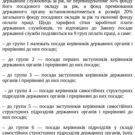
державний службовець за рік, не перевищуватиме 30% фонду
його посадового окладу за рік, а фонд преміювання
державного органу встановлюватиметься в розмірі 20%
загального фонду посадових окладів за рік та економії фонду
оплати праці. Щодо тарифної сітки заробітної плати
державних службовців, то відповідно до Закону посади
державної служби поділяються на 9 груп оплати праці, а саме:
– до групи 1 належать посади керівників державних органів і
прирівняні до них посади;
– до групи 2 — посади перших заступників керівників
державних органів і прирівняні до них посади;
– до групи 3 — посади заступників керівників державних
органів і прирівняні до них посади;
– до групи 4 — посади керівників самостійних структурних
підрозділів державних органів і прирівняні до них посади;
– до групи 5 — посади заступників керівників самостійних
структурних підрозділів державних органів і прирівняні до
них посади;
– до групи 6 — посади керівників підрозділів у складі
самостійних структурних підрозділів державних органів, їхніх