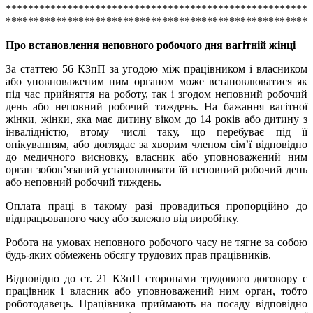
******************************************************
******************************************************
Про встановлення неповного робочого дня вагітній жінці
За статтею 56 КЗпП за угодою між працівником і власником
або уповноваженим ним органом може встановлюватися як
під час прийняття на роботу, так і згодом неповний робочий
день або неповний робочий тиждень. На бажання вагітної
жінки, жінки, яка має дитину віком до 14 років або дитину з
інвалідністю, втому числі таку, що перебуває під її
опікуванням, або доглядає за хворим членом сім’ї відповідно
до медичного висновку, власник або уповноважений ним
орган зобов’язаний установлювати їй неповний робочий день
або неповний робочий тиждень.
Оплата праці в такому разі провадиться пропорційно до
відпрацьованого часу або залежно від виробітку.
Робота на умовах неповного робочого часу не тягне за собою
будь-яких обмежень обсягу трудових прав працівників.
Відповідно до ст. 21 КЗпП сторонами трудового договору є
працівник і власник або уповноважений ним орган, тобто
роботодавець. Працівника приймають на посаду відповідно