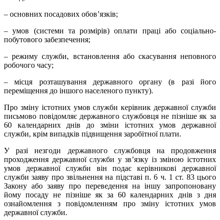
– основних посадових обов’язків;
– умов (системи та розмірів) оплати праці або соціально-
побутового забезпечення;
– режиму служби, встановлення або скасування неповного
робочого часу;
– місця розташування державного органу (в разі його
переміщення до іншого населеного пункту).
Про зміну істотних умов служби керівник державної служби
письмово повідомляє державного службовця не пізніше як за
60 календарних днів до зміни істотних умов державної
служби, крім випадків підвищення заробітної плати.
У разі незгоди державного службовця на продовження
проходження державної служби у зв’язку із зміною істотних
умов державної служби він подає керівникові державної
служби заяву про звільнення на підставі п. 6 ч. 1 ст. 83 цього
Закону або заяву про переведення на іншу запропоновану
йому посаду не пізніше як за 60 календарних днів з дня
ознайомлення з повідомленням про зміну істотних умов
державної служби.