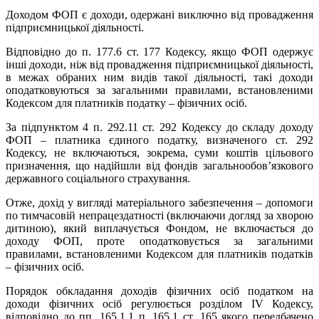
Доходом ФОП є доходи, одержані виключно від провадження
підприємницької діяльності.
Відповідно до п. 177.6 ст. 177 Кодексу, якщо ФОП одержує
інші доходи, ніж від провадження підприємницької діяльності,
в межах обраних ним видів такої діяльності, такі доходи
оподатковуються за загальними правилами, встановленими
Кодексом для платників податку – фізичних осіб.
За підпунктом 4 п. 292.11 ст. 292 Кодексу до складу доходу
ФОП – платника єдиного податку, визначеного ст. 292
Кодексу, не включаються, зокрема, суми коштів цільового
призначення, що надійшли від фондів загальнообов’язкового
державного соціального страхування.
Отже, дохід у вигляді матеріального забезпечення – допомоги
по тимчасовій непрацездатності (включаючи догляд за хворою
дитиною), який виплачується Фондом, не включається до
доходу ФОП, проте оподатковується за загальними
правилами, встановленими Кодексом для платників податків
– фізичних осіб.
Порядок обкладання доходів фізичних осіб податком на
доходи фізичних осіб регулюється розділом IV Кодексу,
відповідно до пп. 165.1.1 п. 165.1 ст. 165 якого передбачено