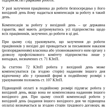
підприємстві графіками роботи.
У разі залучення працівника до роботи безпосередньо у його
вихідний день йому надається компенсація за роботу в такий
день.
Компенсація за роботу у вихідний день – це державна
гарантія, якої мають дотримуватись усі підприємства щодо
всіх працівників, залучених до роботи в ці дні.
При цьому слід ураховувати, що залучення до роботи
працівників у вихідні дні провадиться за письмовим наказом
(розпорядженням) власника або уповноваженого ним органу з
дозволу профспілкового комітету підприємства лише у
випадках, визначених ст. 71 КЗпП.
За статтею 72 КЗпП робота у вихідний день може
компенсуватися (за згодою сторін) наданням іншого дня
відпочинку або у грошовій формі в подвійному розмірі з
урахуванням положень ст. 107 КЗпП.
Підвищеній оплаті в подвійному розмірі підлягає робота у
вихідний день, якщо вона не компенсована наданням іншого
вихідного дня. При цьому спосіб компенсації роботи у
вихідний день (надання іншого вихідного дня чи підвищена
оплата) визначається за згодою сторін трудового договору, як