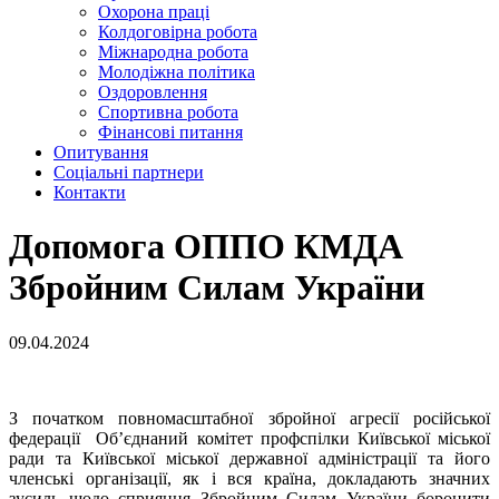
Охорона праці
Колдоговірна робота
Міжнародна робота
Молодіжна політика
Оздоровлення
Спортивна робота
Фінансові питання
Опитування
Соціальні партнери
Контакти
Допомога ОППО КМДА
Збройним Силам України
09.04.2024
З початком повномасштабної збройної агресії російської
федерації Об’єднаний комітет профспілки Київської міської
ради та Київської міської державної адміністрації та його
членські організації, як і вся країна, докладають значних
зусиль щодо сприяння Збройним Силам України боронити