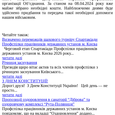
організації Об’єднання. За станом на 08.04.2024 року вже
майже зібрано необхідні кошти. Найближчими днями буде
здійснено придбання та передача такої необхідної допомоги
нашим військовим.
Читайте також:
Визначено переможців шахового турніру Спартакіади
Профспілки працівників державних установ м. Києва
Черговий етап Спартакіади Профспілки працівників
державних установ м. Києва 2026 року...
читати далі
Річниця заснування
Президія щиро вітає актив та всіх членів профспілки з
річницею заснування Київського...
читати далі
З ДНЕМ КОНСТИТУЦІЇ!
Дорогі друзі! З Днем Конституції України! Цей день — не
просто...
читати далі
Пропозиції оздоровлення в санаторії “Діброва” та
оздоровчому комплексі “Рута-Поляниця”
Профспілка працівників державних установ м. Києва
повідомляє, що на вкладці “Оздоровлення” додано...