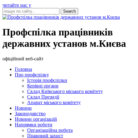
читайте нас у
Профспілка працівників
державних установ м.Києва
офіційний веб-сайт
Головна
Про профспілку
Історія профспілки
Керівні органи
Склад Київського міського комітету
Склад Президії
Апарат міського комітету
Новини
Законодавство
Новини організацій
Напрямки роботи
Організаційна робота
Правовий захист