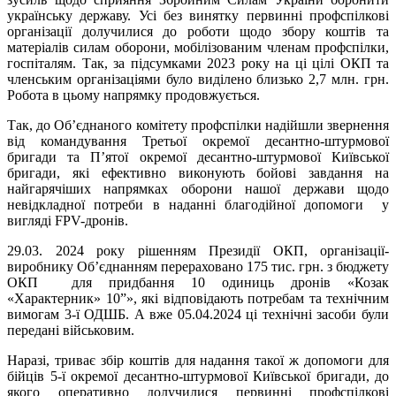
українську державу. Усі без винятку первинні профспілкові
організації долучилися до роботи щодо збору коштів та
матеріалів силам оборони, мобілізованим членам профспілки,
госпіталям. Так, за підсумками 2023 року на ці цілі ОКП та
членським організаціями було виділено близько 2,7 млн. грн.
Робота в цьому напрямку продовжується.
Так, до Об’єднаного комітету профспілки надійшли звернення
від командування Третьої окремої десантно-штурмової
бригади та П’ятої окремої десантно-штурмової Київської
бригади, які ефективно виконують бойові завдання на
найгарячіших напрямках оборони нашої держави щодо
невідкладної потреби в наданні благодійної допомоги у
вигляді FPV-дронів.
29.03. 2024 року рішенням Президії ОКП, організації-
виробнику Об’єднанням перераховано 175 тис. грн. з бюджету
ОКП для придбання 10 одиниць дронів «Козак
«Характерник» 10”», які відповідають потребам та технічним
вимогам 3-ї ОДШБ. А вже 05.04.2024 ці технічні засоби були
передані військовим.
Наразі, триває збір коштів для надання такої ж допомоги для
бійців 5-ї окремої десантно-штурмової Київської бригади, до
якого оперативно долучилися первинні профспілкові