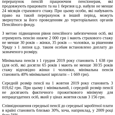
перерахунок пенсій працюючим пенсіонерам, які
продовжують працювати та на 1 березня ц.р. набули не менше
24 місяців страхового стажу. При цьому особи, які набувають
право на такий перерахунок в інший період, можуть
звернутися за його проведенням до територіальних органів
Пенсійного фонду.
З метою підвищення рівня пенсійного забезпечення осіб, які
отримують пенсію нижче 2 000 грн і мають страхового стажу
не менше 30 років – жінки, 35 років — чоловіки, за рішенням
Уряду з 1 липня ц.р. таким особам встановлено доплату до
зазначеного розміру.
Мінімальна пенсія з 1 грудня 2019 року становить 1 638 гри
(для осіб, які досягли 65 років і мають не менше 30/35 років
стажу відповідно жінки і чоловіки, мінімальна пенсія
становить 40% мінімальної зарплати – 1 669 грн).
Середній розмір пенсії на 1 жовтня 2019 року становить 3
019,62 грн. При цьому і мінімальний, і середній розмір пенсії
не досягають фактичного прожиткового мінімуму для
непрацездатних осіб, який у цінах жовтня склав 3 156 грн.
Співвідношення середньої пенсії до середньої заробітної плати
в країні становить близько 30%, хоча, наприклад, у 2009 році
було 56%.