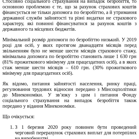
Стосовно соціального страхування на випадок безробіття, то
основною проблемою є те, що за рахунок страхових коштів
фінансується не тільки допомога по безробіттю, а й утримання
державної служби зайнятості та різні видатки не страхового
характеру, які повинні фінансуватися за рахунок коштів з
державного та місцевих бюджетів.
Мінімальний розмір допомоги по безробіттю низький. У 2019
році для осіб, у яких протягом дванадцяти місяців перед
звільненням було не менше шести місяців страхового стажу,
мінімальна допомога по безробіттю становить лише 1 630 грн
(81% прожиткового мінімуму для працездатних осіб), а в яких
стаж менше шести місяців – 610 грн. (30% прожиткового
мінімуму для працездатних осіб).
Як відомо, питання зайнятості населення, ринку праці,
регулювання трудових відносин передано з Мінсоцполітики
до Мінекономіки. У зв’язку з цим і питання Фонду
соціального страхування на випадок безробіття також
передано у відання Мінекономіки.
Що очікується:
З 1 березня 2020 року повинен бути проведений
черговий перерахунок страхових виплат для потерпілих
на виробництві.