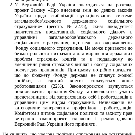
У Верховній Раді України знаходиться на розгляді
проект Закону «Про внесення змін до деяких законів
України щодо стабілізації функціонування системи
загальнообов’язкового державного соціального
страхування» (реєстр.№2275), яким ліквідується
паритетність представників соціального діалогу в
управлінні загальнообов’язкового державного
соціального страхування, що веде до одержавлення
Фонду соціального страхування. Це може призвести до
безконтрольного витрачання для вирішення державних
проблем страхових коштів та в подальшому до
зменшення рівня страхових виплат і обсягу соціальних
послуг для працівників. При цьому потрібно нагадати,
що до бюджету Фонду держава не сплачує жодної
копійки, а єдиний внесок сплачується лише
роботодавцями (22%). Законопроектом звужуються
повноваження правління Фонду та нівелюються участь
представництва від застрахованих осіб і роботодавців в
управлінні цим видом страхування. Незважаючи на
категоричне заперечення профспілок і роботодавців,
Комітетом з питань соціальної політики та захисту прав
ветеранів законопроект схвалено і рекомендовано
Верховній Раді України його прийняти.
Це свідчить, що урядова політика спрямована на остаточний