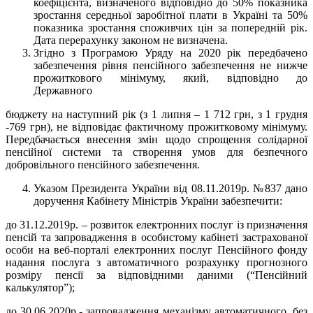
коефіцієнта, визначеного відповідно до 50% показника
зростання середньої заробітної плати в Україні та 50%
показника зростання споживчих цін за попередній рік.
Дата перерахунку законом не визначена.
Згідно з Програмою Уряду на 2020 рік передбачено
забезпечення рівня пенсійного забезпечення не нижче
прожиткового мінімуму, який, відповідно до
Державного
бюджету на наступний рік (з 1 липня – 1 712 грн, з 1 грудня
-769 грн), не відповідає фактичному прожитковому мінімуму.
Передбачається внесення змін щодо спрощення солідарної
пенсійної системи та створення умов для безпечного
добровільного пенсійного забезпечення.
Указом Президента України від 08.11.2019р. №837 дано
доручення Кабінету Міністрів України забезпечити:
до 31.12.2019р. – розвиток електронних послуг із призначення
пенсій та запровадження в особистому кабінеті застрахованої
особи на веб-порталі електронних послуг Пенсійного фонду
надання послуга з автоматичного розрахунку прогнозного
розміру пенсії за відповідними даними (“Пенсійний
калькулятор”);
до 30.06.2020р.- запровадження механізму автоматичного, без