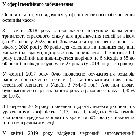
У сфері пенсійного забезпечення
Основні зміни, які відбулися у сфері пенсійного забезпечення
останнім часом.
З 1 січня 2018 року запроваджено поступове збільшення
тривалості страхового стажу для призначення пенсії за віком
(до 35 років у 2028 році). Зокрема для призначення пенсії за
віком у 2020 році у 60 років для чоловіків і в підвищеному віці
жінкам (нагадаємо, що для жінок починаючи з 1 жовтня 2011
року пенсійний вік підвищується щорічно на 6 місяців з 55 до
60 років) необхідно буде мати 27 років (у 2019 році – 26 років).
У жовтні 2017 року було проведено осучаснення розмірів
раніше призначених пенсій (із застосуванням показника
середньої зарплати в Україні 3 764,40 грн). Але при цьому
було зменшено вартість одного року страхового стажу з 1,35%
до 1,0%.
З 1 березня 2019 року проведено щорічну індексацію пенсій з
урахуванням коефіцієнта 1,17, що відповідало 50% темпів
зростання середньої зарплати в країні та 50% росту споживчих
цін в попередньому році.
У квітні 2019 року відбувся черговий автоматичний