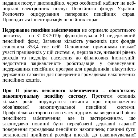
надання послуг дистанційно, через особистий кабінет на веб-
порталі електронних послуг Пенсійного фонду України.
Розпочато оцифрування паперових пенсійних справ.
Проводиться інвентаризація пенсійних справ.
Недержавне пенсійне забезпечення
не отримало достатнього
розвитку – на 31.03.2019р. функціонували 61 недержавний
пенсійний фонд. Загальна кількість учасників цих фондів
становила 858,4 тис осіб. Основними причинами низької
участі працівників у цій системі є, перш за все, низький рівень
доходів та недовіра населення до фінансових інституцій;
недостатня зацікавленість роботодавців у фінансуванні
недержавних пенсійних програм для працівників; відсутність
державних гарантій для повернення громадянам накопичених
пенсійних коштів.
Про ІІ рівень пенсійного забезпечення – обов’язкову
накопичувальну пенсійну систему
. Протягом останніх
кількох років порушується питання про впровадження
обов’язкової накопичувальної пенсійної системи.
Профспілкова сторона свого часу підтримала введення II рівня
пенсійного забезпечення, але із застереженням, що
законодавчо повинні бути передбачені державні гарантії
повернення громадянам пенсійних накопичень; повинні бути
встановлені прийнятні розміри внесків до накопичувальної