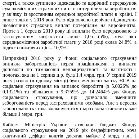
смерті, а також зупинено індексацію та щорічний перерахунок
сум щомісячних страхових виплат потерпілим на виробництві
у зв’язку із зростанням середньої заробітної плати в країні. І
лише тільки у 2018 році було відновлено щорічне підвищення
щомісячних страхових виплат потерпілим на виробництві.
Проте з 1 березня 2019 року ці виплати було перераховано із
застосуванням коефіцієнта лише 1,05 (5%), хоча ріст
середньомісячної заробітної плати у 2018 році склав 24,8%, а
індекс споживчих цін – 10,9%.
Наприкінці 2018 року у Фонді соціального страхування
виникла заборгованість перед працівниками з виплати
допомоги по тимчасовій непрацездатності та вагітності і
пологах, яка на 1 серпня ц.р. була 1,4 млрд. грн. У серпні 2019
року разово (в одному місяці) було зменшено частку ЄСВ на
соціальне страхування на випадок безробіття (з 5.0026% до
0,1321%) та збільшено з 9,3759% до 14,2464% для Фонду
соціального страхування, що дозволило зменшити
заборгованість перед застрахованими особами. Але з вересня
заборгованість стала збільшуватися і зараз вона становить вже
більше 1 млрд. грн.
Кабінет Міністрів України затвердив бюджет Фонду
соціального страхування на 2019 рік бездефіцитним, хоча
фактичний дефіцит коштів досягав майже 2 млрд. грн. І