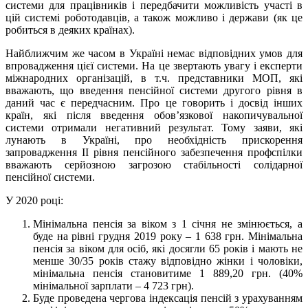
системи для працівників і передбачити можливість участі в
цій системі роботодавців, а також можливо і держави (як це
робиться в деяких країнах).
Найближчим же часом в Україні немає відповідних умов для
впровадження цієї системи. На це звертають увагу і експерти
міжнародних організацій, в т.ч. представники МОП, які
вважають, що введення пенсійної системи другого рівня в
даний час є передчасним. Про це говорить і досвід інших
країн, які після введення обов’язкової накопичувальної
системи отримали негативний результат. Тому заяви, які
лунають в Україні, про необхідність прискорення
запровадження II рівня пенсійного забезпечення профспілки
вважають серйозною загрозою стабільності солідарної
пенсійної системи.
У 2020 році:
Мінімальна пенсія за віком з 1 січня не змінюється, а
буде на рівні грудня 2019 року – 1 638 грн. Мінімальна
пенсія за віком для осіб, які досягли 65 років і мають не
менше 30/35 років стажу відповідно жінки і чоловіки,
мінімальна пенсія становитиме 1 889,20 грн. (40%
мінімальної зарплати – 4 723 грн).
Буде проведена чергова індексація пенсій з урахуванням