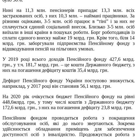
Нині на 11,3 млн. пенсіонерів припадає 13,3 млн. всіх
застрахованих осіб, з них 10,3 млн. – наймані працівники. За
різними оцінками, 3-5 млн. осіб працює в “тіні” і за них не
сплачується єдиний соціальний внесок. Близько 3-5 млн. осіб
виїхали в інші країни в пошуках роботи. Борг роботодавців із
сплати єдиного внеску майже 19 млрд. грн. Крім того, біля 14
млрд. грн. заборгували підприємства Пенсійному фонду з
відшкодування пенсій на пільгових умовах.
У 2019 році всього доходів Пенсійного фонду 427,6 млрд.
грн., у т.ч. 181,7 млрд. грн. – це кошти Державного бюджету, з
них на погашення дефіциту коштів 35,4 млрд. грн.
Дефіцит Пенсійного фонду України поступово знижується,
наприклад, у 2017 році він становив 56,1 млрд. грн.
На 2020 рік очікується бюджет Пенсійного фонду на рівні
448,6млрд. грн, у тому числі коштів з Державного бюджету
172,6 млрд. грн., з них на погашення дефіциту 23,8 млрд. грн.
Пенсійним фондом проводиться робота з покращення
обслуговування осіб, які до нього звертаються. Зокрема
здійснюється обладнання приміщень для забезпечення
доступності осіб з інвалідністю. Продовжується робота з