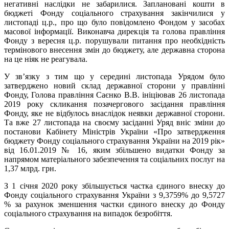
негативні наслідки не забарилися. Заплановані кошти в
бюджеті Фонду соціального страхування закінчилися у
листопаді ц.р., про що було повідомлено Фондом у засобах
масової інформації. Виконавча дирекція та голова правління
Фонду з вересня ц.р. порушували питання про необхідність
термінового внесення змін до бюджету, але державна сторона
на це ніяк не реагувала.
У зв’язку з тим що у середині листопада Урядом було
затверджено новий склад державної сторони у правлінні
Фонду, Голова правління Саєнко В.В. ініціював 26 листопада
2019 року скликання позачергового засідання правління
Фонду, яке не відбулось внаслідок неявки державної сторони.
Та вже 27 листопада на своєму засіданні Уряд вніс зміни до
постанови Кабінету Міністрів України «Про затвердження
бюджету Фонду соціального страхування України на 2019 рік»
від 16.01.2019 № 16, яким збільшено видатки Фонду за
напрямом матеріального забезпечення та соціальних послуг на
1,37 млрд. грн.
З 1 січня 2020 року збільшується частка єдиного внеску до
Фонду соціального страхування України з 9,3759% до 9,5727
% за рахунок зменшення частки єдиного внеску до Фонду
соціального страхування на випадок безробіття.