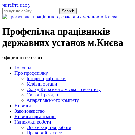
читайте нас у
Профспілка працівників
державних установ м.Києва
офіційний веб-сайт
Головна
Про профспілку
Історія профспілки
Керівні органи
Склад Київського міського комітету
Склад Президії
Апарат міського комітету
Новини
Законодавство
Новини організацій
Напрямки роботи
Організаційна робота
Правовий захист