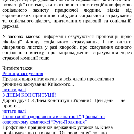
розвал цієї системи, яка є основною конституційною формою
соціального захисту працюючої людини, відхід від
європейських принципів побудови соціального страхування
та соціального діалогу, притаманних правовій та соціальній
державі.
У засобах масової інформації озвучуються пропозиції щодо
ліквідації Фонду соціального страхування, і не оплати
лікарняних листків у разі хвороби, про скасування єдиного
соціального внеску, про запровадження страхування через
страхові компанії тощо.
Читайте також:
Річниця заснування
Президія щиро вітає актив та всіх членів профспілки з
річницею заснування Київського...
читати далі
З ДНЕМ КОНСТИТУЦІЇ!
Дорогі друзі! З Днем Конституції України! Цей день — не
просто...
читати далі
Пропозиції оздоровлення в санаторії “Діброва” та
оздоровчому комплексі “Рута-Поляниця”
Профспілка працівників державних установ м. Києва
повідомляє, що на вкладці “Оздоровлення” додано...