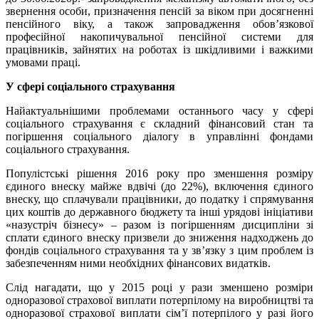
звернення особи, призначення пенсій за віком при досягненні
пенсійного віку, а також запровадження обов’язкової
професійної накопичувальної пенсійної системи для
працівників, зайнятих на роботах із шкідливими і важкими
умовами праці.
У сфері соціального страхування
Найактуальнішими проблемами останнього часу у сфері
соціального страхування є складний фінансовий стан та
погіршення соціального діалогу в управлінні фондами
соціального страхування.
Популістські рішення 2016 року про зменшення розміру
єдиного внеску майже вдвічі (до 22%), включення єдиного
внеску, що сплачували працівники, до податку і спрямування
цих коштів до державного бюджету та інші урядові ініціативи
«назустріч бізнесу» – разом із погіршенням дисципліни зі
сплати єдиного внеску призвели до зниження надходжень до
фондів соціального страхування та у зв’язку з цим проблем із
забезпеченням ними необхідних фінансових видатків.
Слід нагадати, що у 2015 році у рази зменшено розміри
одноразової страхової виплати потерпілому на виробництві та
одноразової страхової виплати сім’ї потерпілого у разі його