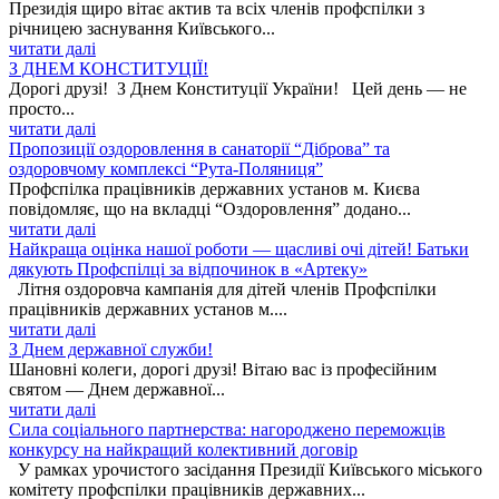
Президія щиро вітає актив та всіх членів профспілки з
річницею заснування Київського...
читати далі
З ДНЕМ КОНСТИТУЦІЇ!
Дорогі друзі! З Днем Конституції України! Цей день — не
просто...
читати далі
Пропозиції оздоровлення в санаторії “Діброва” та
оздоровчому комплексі “Рута-Поляниця”
Профспілка працівників державних установ м. Києва
повідомляє, що на вкладці “Оздоровлення” додано...
читати далі
Найкраща оцінка нашої роботи — щасливі очі дітей! Батьки
дякують Профспілці за відпочинок в «Артеку»
Літня оздоровча кампанія для дітей членів Профспілки
працівників державних установ м....
читати далі
З Днем державної служби!
Шановні колеги, дорогі друзі! Вітаю вас із професійним
святом — Днем державної...
читати далі
Сила соціального партнерства: нагороджено переможців
конкурсу на найкращий колективний договір
У рамках урочистого засідання Президії Київського міського
комітету профспілки працівників державних...