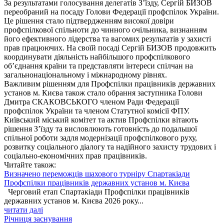
За результатами голосування делегатів З’їзду, Сергій БИЗОВ
переобраний на посаду Голови Федерації профспілок України.
Це рішення стало підтвердженням високої довіри
профспілкової спільноти до чинного очільника, визнанням
його ефективного лідерства та вагомих результатів у захисті
прав працюючих. На своїй посаді Сергій БИЗОВ продовжить
координувати діяльність найбільшого профспілкового
об’єднання країни та представляти інтереси спілчан на
загальнонаціональному і міжнародному рівнях.
Важливим рішенням для Профспілки працівників державних
установ м. Києва також стало обрання заступника Голови
Дмитра СКАКОВСЬКОГО членом Ради Федерації
профспілок України та членом Статутної комісії ФПУ.
Київський міський комітет та актив Профспілки вітають
рішення З’їзду та висловлюють готовність до подальшої
спільної роботи задля модернізації профспілкового руху,
розвитку соціального діалогу та надійного захисту трудових і
соціально-економічних прав працівників.
Читайте також:
Визначено переможців шахового турніру Спартакіади
Профспілки працівників державних установ м. Києва
Черговий етап Спартакіади Профспілки працівників
державних установ м. Києва 2026 року...
читати далі
Річниця заснування