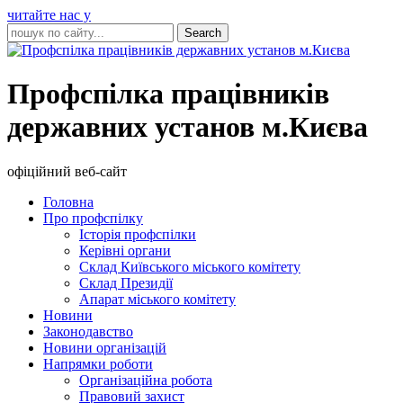
читайте нас у
Профспілка працівників
державних установ м.Києва
офіційний веб-сайт
Головна
Про профспілку
Історія профспілки
Керівні органи
Склад Київського міського комітету
Склад Президії
Апарат міського комітету
Новини
Законодавство
Новини організацій
Напрямки роботи
Організаційна робота
Правовий захист