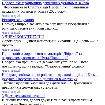
Профспілки працівників державних установ м. Києва
Черговий етап Спартакіади Профспілки працівників
державних установ м. Києва 2026 року...
читати далі
Річниця заснування
Президія щиро вітає актив та всіх членів профспілки з
річницею заснування Київського...
читати далі
З ДНЕМ КОНСТИТУЦІЇ!
Дорогі друзі! З Днем Конституції України! Цей день — не
просто...
читати далі
Пропозиції оздоровлення в санаторії “Діброва” та
оздоровчому комплексі “Рута-Поляниця”
Профспілка працівників державних установ м. Києва
повідомляє, що на вкладці “Оздоровлення” додано...
читати далі
Найкраща оцінка нашої роботи — щасливі очі дітей! Батьки
дякують Профспілці за відпочинок в «Артеку»
Літня оздоровча кампанія для дітей членів Профспілки
працівників державних установ м....
читати далі
З Днем державної служби!
Шановні колеги, дорогі друзі! Вітаю вас із професійним
святом — Днем державної...