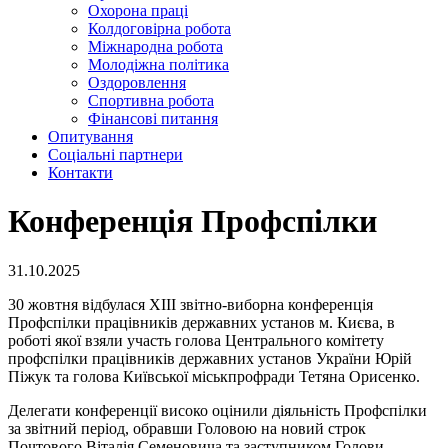
Охорона праці
Колдоговірна робота
Міжнародна робота
Молодіжна політика
Оздоровлення
Спортивна робота
Фінансові питання
Опитування
Соціальні партнери
Контакти
Конференція Профспілки
31.10.2025
30 жовтня відбулася XIII звітно-виборна конференція
Профспілки працівників державних установ м. Києва, в
роботі якої взяли участь голова Центрального комітету
профспілки працівників державних установ України Юрій
Піжук та голова Київської міськпрофради Тетяна Орисенко.
Делегати конференції високо оцінили діяльність Профспілки
за звітний період, обравши Головою на новий строк
Почтового Віталія Семеновича та заступником Голови