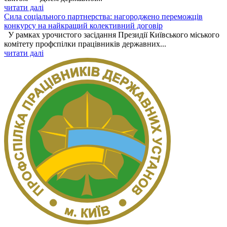
читати далі
Сила соціального партнерства: нагороджено переможців
конкурсу на найкращий колективний договір
У рамках урочистого засідання Президії Київського міського
комітету профспілки працівників державних...
читати далі