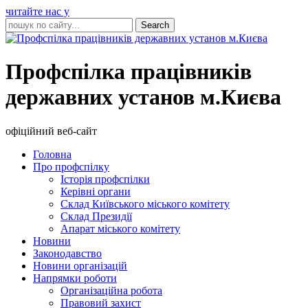
читайте нас у
Профспілка працівників
державних установ м.Києва
офіційний веб-сайт
Головна
Про профспілку
Історія профспілки
Керівні органи
Склад Київського міського комітету
Склад Президії
Апарат міського комітету
Новини
Законодавство
Новини організацій
Напрямки роботи
Організаційна робота
Правовий захист