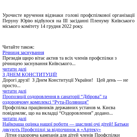
Урочисте вручення відзнаки голові профспілкової організації
Перуну Юрію відбулося на ІІІ засіданні Пленуму Київського
міського комітету 14 грудня 2022 року.
Читайте також:
Річниця заснування
Президія щиро вітає актив та всіх членів профспілки з
річницею заснування Київського...
читати далі
З ДНЕМ КОНСТИТУЦІЇ!
Дорогі друзі! З Днем Конституції України! Цей день — не
просто...
читати далі
Пропозиції оздоровлення в санаторії “Діброва” та
оздоровчому комплексі “Рута-Поляниця”
Профспілка працівників державних установ м. Києва
повідомляє, що на вкладці “Оздоровлення” додано...
читати далі
Найкраща оцінка нашої роботи — щасливі очі дітей! Батьки
дякують Профспілці за відпочинок в «Артеку»
Літня оздоровча кампанія для дітей членів Профспілки