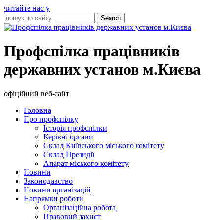
читайте нас у
Профспілка працівників
державних установ м.Києва
офіційний веб-сайт
Головна
Про профспілку
Історія профспілки
Керівні органи
Склад Київського міського комітету
Склад Президії
Апарат міського комітету
Новини
Законодавство
Новини організацій
Напрямки роботи
Організаційна робота
Правовий захист