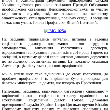
Вчора в Адміністрації Державної прикордонної служби
України відбулося розширене засідання Президії Об’єднаної
профспілкової організації Держприкордонслужби за участю
керівництва служби, які, не зважаючи на величезну
завантаженість, були присутніми у повному складі. В засіданні
також взяв участь Голова Профспілки Віталій Почтовий.
На засіданні піднімались актуальні питання з ведення
соціального діалогу, дотримання вимог трудового
законодавства, виконання колективних договорів,
оздоровлення та лікування працівників в 2019 році, і прямо на
засіданні, в прямому діалозі керівництвом давалися доручення
по вирішенню поставлених питань. Це показало наскільки
Адміністрація піклується про своїх працівників.
Ми б хотіли щоб таке відношення до своїх колективів, до
проблем профспілки і їх вирішення було прикладом для
багатьох міністерств і відомств, що входять до Профспілки.
Наприкінці засідання, відзначаючи багаторічну співпрацю у
вирішенні питань соціального захисту працівників та
ефективний соціальний діалог, Голова Державної
прикордонної служби України Петро Цигикал вручив Віталію
Почтовому пам’ятну подяку та висловив сподівання на