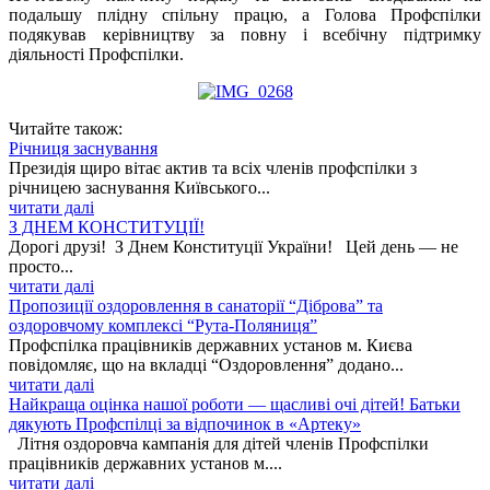
подальшу плідну спільну працю, а Голова Профспілки
подякував керівництву за повну і всебічну підтримку
діяльності Профспілки.
Читайте також:
Річниця заснування
Президія щиро вітає актив та всіх членів профспілки з
річницею заснування Київського...
читати далі
З ДНЕМ КОНСТИТУЦІЇ!
Дорогі друзі! З Днем Конституції України! Цей день — не
просто...
читати далі
Пропозиції оздоровлення в санаторії “Діброва” та
оздоровчому комплексі “Рута-Поляниця”
Профспілка працівників державних установ м. Києва
повідомляє, що на вкладці “Оздоровлення” додано...
читати далі
Найкраща оцінка нашої роботи — щасливі очі дітей! Батьки
дякують Профспілці за відпочинок в «Артеку»
Літня оздоровча кампанія для дітей членів Профспілки
працівників державних установ м....
читати далі