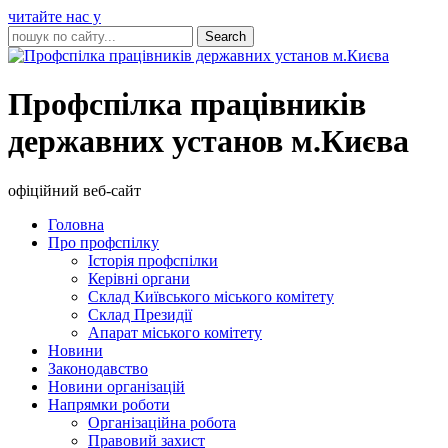
читайте нас у
Профспілка працівників
державних установ м.Києва
офіційний веб-сайт
Головна
Про профспілку
Історія профспілки
Керівні органи
Склад Київського міського комітету
Склад Президії
Апарат міського комітету
Новини
Законодавство
Новини організацій
Напрямки роботи
Організаційна робота
Правовий захист