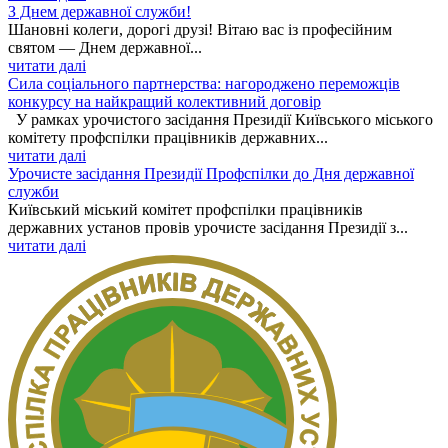
З Днем державної служби!
Шановні колеги, дорогі друзі! Вітаю вас із професійним
святом — Днем державної...
читати далі
Сила соціального партнерства: нагороджено переможців
конкурсу на найкращий колективний договір
У рамках урочистого засідання Президії Київського міського
комітету профспілки працівників державних...
читати далі
Урочисте засідання Президії Профспілки до Дня державної
служби
Київський міський комітет профспілки працівників
державних установ провів урочисте засідання Президії з...
читати далі