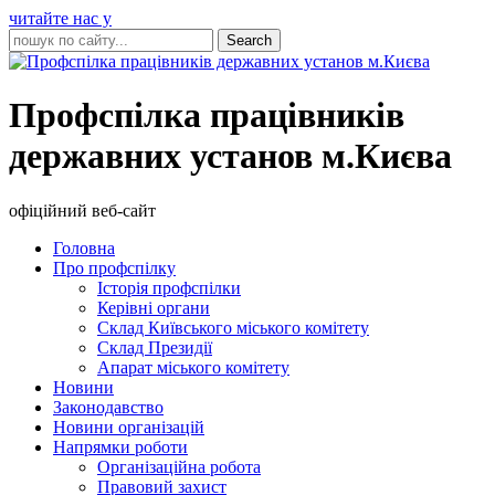
читайте нас у
Профспілка працівників
державних установ м.Києва
офіційний веб-сайт
Головна
Про профспілку
Історія профспілки
Керівні органи
Склад Київського міського комітету
Склад Президії
Апарат міського комітету
Новини
Законодавство
Новини організацій
Напрямки роботи
Організаційна робота
Правовий захист