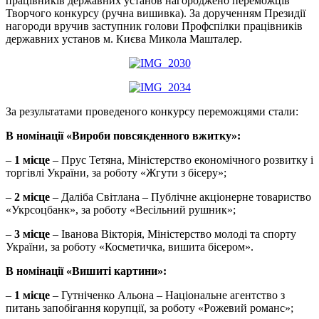
працівників державних установ нагороджено переможців
Творчого конкурсу (ручна вишивка). За дорученням Президії
нагороди вручив заступник голови Профспілки працівників
державних установ м. Києва Микола Машталер.
За результатами проведеного конкурсу переможцями стали:
В номінації «Вироби повсякденного вжитку»:
–
1 місце
– Прус Тетяна, Міністерство економічного розвитку і
торгівлі України, за роботу «Жгути з бісеру»;
–
2 місце
– Даліба Світлана – Публічне акціонерне товариство
«Укрсоцбанк», за роботу «Весільний рушник»;
–
3 місце
– Іванова Вікторія, Міністерство молоді та спорту
України, за роботу «Косметичка, вишита бісером».
В номінації «Вишиті картини»:
–
1 місце
– Гутніченко Альона – Національне агентство з
питань запобігання корупції, за роботу «Рожевий романс»;