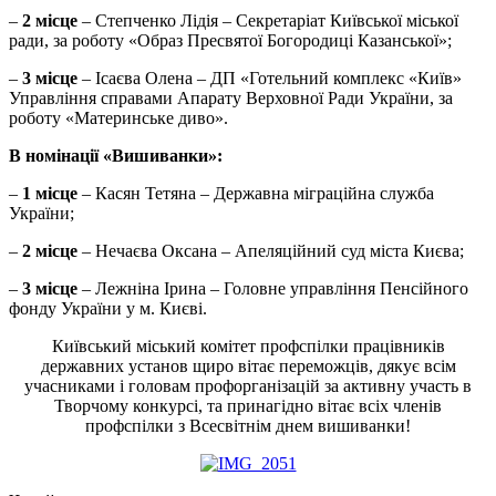
–
2 місце
– Степченко Лідія – Секретаріат Київської міської
ради, за роботу «Образ Пресвятої Богородиці Казанської»;
–
3 місце
– Ісаєва Олена – ДП «Готельний комплекс «Київ»
Управління справами Апарату Верховної Ради України, за
роботу «Материнське диво».
В номінації «Вишиванки»:
–
1 місце
– Касян Тетяна – Державна міграційна служба
України;
–
2 місце
– Нечаєва Оксана – Апеляційний суд міста Києва;
–
3 місце
– Лежніна Ірина – Головне управління Пенсійного
фонду України у м. Києві.
Київський міський комітет профспілки працівників
державних установ щиро вітає переможців, дякує всім
учасниками і головам профорганізацій за активну участь в
Творчому конкурсі, та принагідно вітає всіх членів
профспілки з Всесвітнім днем вишиванки!