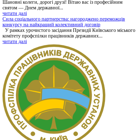
Шановні колеги, дорогі друзі! Вітаю вас із професійним
святом — Днем державної...
читати далі
Сила соціального партнерства: нагороджено переможців
конкурсу на найкращий колективний договір
У рамках урочистого засідання Президії Київського міського
комітету профспілки працівників державних...
читати далі