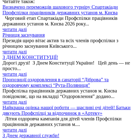
Читайте також:
Визначено переможців шахового турніру Спартакіади
Профспілки працівників державних установ м. Києва
Черговий етап Спартакіади Профспілки працівників
державних установ м. Києва 2026 року...
читати далі
Річниця заснування
Президія щиро вітає актив та всіх членів профспілки з
річницею заснування Київського...
читати далі
З ДНЕМ КОНСТИТУЦІЇ!
Дорогі друзі! З Днем Конституції України! Цей день — не
просто...
читати далі
Пропозиції оздоровлення в санаторії “Діброва” та
оздоровчому комплексі “Рута-Поляниця”
Профспілка працівників державних установ м. Києва
повідомляє, що на вкладці “Оздоровлення” додано...
читати далі
Найкраща оцінка нашої роботи — щасливі очі дітей! Батьки
дякують Профспілці за відпочинок в «Артеку»
Літня оздоровча кампанія для дітей членів Профспілки
працівників державних установ м....
читати далі
З Днем державної служби!