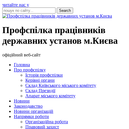
читайте нас у
Профспілка працівників
державних установ м.Києва
офіційний веб-сайт
Головна
Про профспілку
Історія профспілки
Керівні органи
Склад Київського міського комітету
Склад Президії
Апарат міського комітету
Новини
Законодавство
Новини організацій
Напрямки роботи
Організаційна робота
Правовий захист