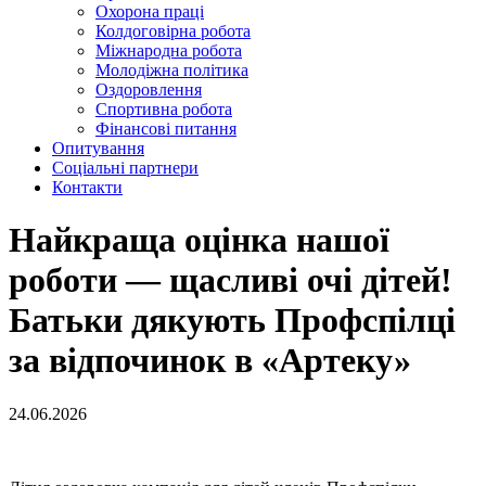
Охорона праці
Колдоговірна робота
Міжнародна робота
Молодіжна політика
Оздоровлення
Спортивна робота
Фінансові питання
Опитування
Соціальні партнери
Контакти
Найкраща оцінка нашої
роботи — щасливі очі дітей!
Батьки дякують Профспілці
за відпочинок в «Артеку»
24.06.2026