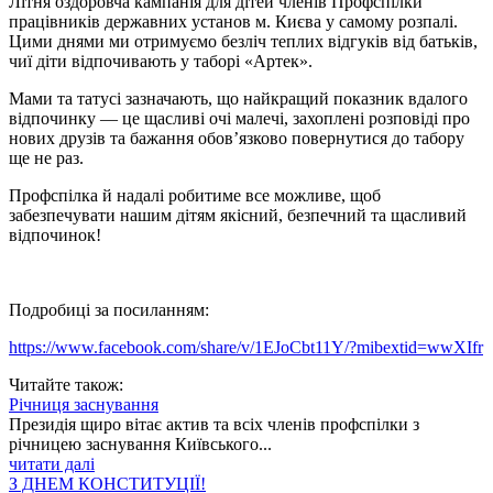
Літня оздоровча кампанія для дітей членів Профспілки
працівників державних установ м. Києва у самому розпалі.
Цими днями ми отримуємо безліч теплих відгуків від батьків,
чиї діти відпочивають у таборі «Артек».
Мами та татусі зазначають, що найкращий показник вдалого
відпочинку — це щасливі очі малечі, захоплені розповіді про
нових друзів та бажання обов’язково повернутися до табору
ще не раз.
Профспілка й надалі робитиме все можливе, щоб
забезпечувати нашим дітям якісний, безпечний та щасливий
відпочинок!
Подробиці за посиланням:
https://www.facebook.com/share/v/1EJoCbt11Y/?mibextid=wwXIfr
Читайте також:
Річниця заснування
Президія щиро вітає актив та всіх членів профспілки з
річницею заснування Київського...
читати далі
З ДНЕМ КОНСТИТУЦІЇ!