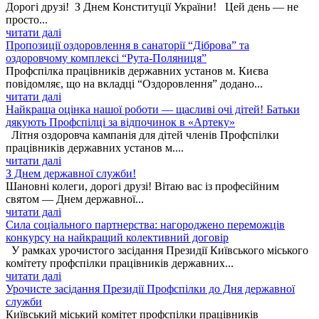
Дорогі друзі! З Днем Конституції України! Цей день — не
просто...
читати далі
Пропозиції оздоровлення в санаторії “Діброва” та
оздоровчому комплексі “Рута-Поляниця”
Профспілка працівників державних установ м. Києва
повідомляє, що на вкладці “Оздоровлення” додано...
читати далі
Найкраща оцінка нашої роботи — щасливі очі дітей! Батьки
дякують Профспілці за відпочинок в «Артеку»
Літня оздоровча кампанія для дітей членів Профспілки
працівників державних установ м....
читати далі
З Днем державної служби!
Шановні колеги, дорогі друзі! Вітаю вас із професійним
святом — Днем державної...
читати далі
Сила соціального партнерства: нагороджено переможців
конкурсу на найкращий колективний договір
У рамках урочистого засідання Президії Київського міського
комітету профспілки працівників державних...
читати далі
Урочисте засідання Президії Профспілки до Дня державної
служби
Київський міський комітет профспілки працівників