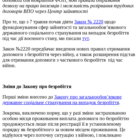
допомоги для відкриття ФОП, нові правила отримання
дозволу на працю іноземців і можливість розірвання трудових
договорів ВПО через Центр зайнятості
Про те, що з 7 травня почав діяти
Закон № 2220
щодо
функціонування сфер зайнятості та загальнообов’язкового
державного соціального страхування на випадок безробіття
під час дії воєнного стану, ми писали
тут
.
Закон №2220 передбачає введення нових правил отримання
допомоги з безробіття через війну, а також розширення підстав
для отримання допомоги з часткового безробіття під час
війни.
Зміни до Закону про безробіття
Перші зміни внесено до
Закону про загальнообов’язкове
державне соціальне страхування на випадок безробіття
.
Зокрема, виключено норму, що у разі зміни застрахованою
особою місця проживання виплата допомоги по безробіттю
продовжується лише після реєстрації її в установленому
порядку як безробітного за новим місцем проживання. Це
відбулося через поточну ситуацію з війною, і покликано