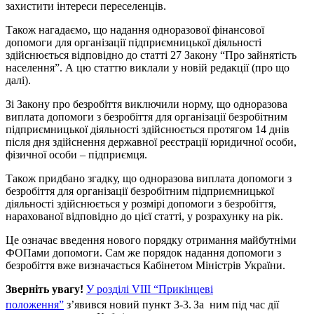
захистити інтереси переселенців.
Також нагадаємо, що надання одноразової фінансової
допомоги для організації підприємницької діяльності
здійснюється відповідно до статті 27 Закону “Про зайнятість
населення”. А цю статтю виклали у новій редакції (про що
далі).
Зі Закону про безробіття виключили норму, що одноразова
виплата допомоги з безробіття для організації безробітним
підприємницької діяльності здійснюється протягом 14 днів
після дня здійснення державної реєстрації юридичної особи,
фізичної особи – підприємця.
Також придбано згадку, що одноразова виплата допомоги з
безробіття для організації безробітним підприємницької
діяльності здійснюється у розмірі допомоги з безробіття,
нарахованої відповідно до цієї статті, у розрахунку на рік.
Це означає введення нового порядку отримання майбутніми
ФОПами допомоги. Сам же порядок надання допомоги з
безробіття вже визначається Кабінетом Міністрів України.
Зверніть увагу!
У розділі VIII “Прикінцеві
положення”
з’явився новий пункт 3-3.
За ним під час дії