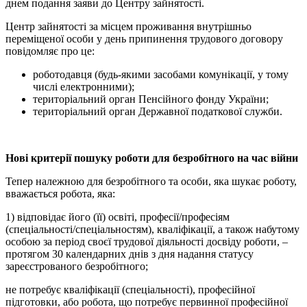
днем подання заяви до Центру зайнятості.
Центр зайнятості за місцем проживання внутрішньо
переміщеної особи у день припинення трудового договору
повідомляє про це:
роботодавця (будь-якими засобами комунікації, у тому
числі електронними);
територіальний орган Пенсійного фонду України;
територіальний орган Державної податкової служби.
Нові критерії пошуку роботи для безробітного на час війни
Тепер належною для безробітного та особи, яка шукає роботу,
вважається робота, яка:
1) відповідає його (її) освіті, професії/професіям
(спеціальності/спеціальностям), кваліфікації, а також набутому
особою за період своєї трудової діяльності досвіду роботи, –
протягом 30 календарних днів з дня надання статусу
зареєстрованого безробітного;
не потребує кваліфікації (спеціальності), професійної
підготовки, або робота, що потребує первинної професійної