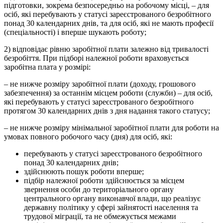
підготовки, зокрема безпосередньо на робочому місці, – для
осіб, які перебувають у статусі зареєстрованого безробітного
понад 30 календарних днів, та для осіб, які не мають професії
(спеціальності) і вперше шукають роботу;
2) відповідає рівню заробітної плати залежно від тривалості
безробіття. При підборі належної роботи враховується
заробітна плата у розмірі:
– не нижче розміру заробітної плати (доходу, грошового
забезпечення) за останнім місцем роботи (служби) – для осіб,
які перебувають у статусі зареєстрованого безробітного
протягом 30 календарних днів з дня надання такого статусу;
– не нижче розміру мінімальної заробітної плати для роботи на
умовах повного робочого часу (дня) для осіб, які:
перебувають у статусі зареєстрованого безробітного
понад 30 календарних днів;
здійснюють пошук роботи вперше;
підбір належної роботи здійснюється за місцем
звернення особи до територіального органу
центрального органу виконавчої влади, що реалізує
державну політику у сфері зайнятості населення та
трудової міграції, та не обмежується межами