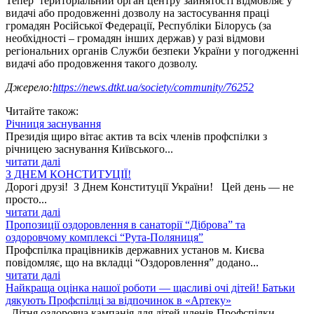
Тепер територіальний орган центру зайнятості відмовляє у
видачі або продовженні дозволу на застосування праці
громадян Російської Федерації, Республіки Білорусь (за
необхідності – громадян інших держав) у разі відмови
регіональних органів Служби безпеки України у погодженні
видачі або продовження такого дозволу.
Джерело:
https://news.dtkt.ua/society/community/76252
Читайте також:
Річниця заснування
Президія щиро вітає актив та всіх членів профспілки з
річницею заснування Київського...
читати далі
З ДНЕМ КОНСТИТУЦІЇ!
Дорогі друзі! З Днем Конституції України! Цей день — не
просто...
читати далі
Пропозиції оздоровлення в санаторії “Діброва” та
оздоровчому комплексі “Рута-Поляниця”
Профспілка працівників державних установ м. Києва
повідомляє, що на вкладці “Оздоровлення” додано...
читати далі
Найкраща оцінка нашої роботи — щасливі очі дітей! Батьки
дякують Профспілці за відпочинок в «Артеку»
Літня оздоровча кампанія для дітей членів Профспілки