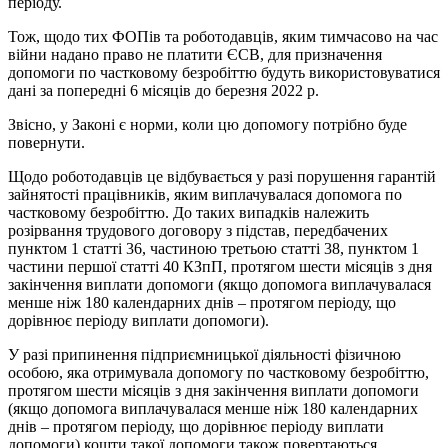
періоду.
Тож, щодо тих ФОПів та роботодавців, яким тимчасово на час
війни надано право не платити ЄСВ, для призначення
допомоги по частковому безробіттю будуть використовуватися
дані за попередні 6 місяців до березня 2022 р.
Звісно, у Законі є норми, коли цю допомогу потрібно буде
повернути.
Щодо роботодавців це відбувається у разі порушення гарантій
зайнятості працівників, яким виплачувалася допомога по
частковому безробіттю. До таких випадків належить
розірвання трудового договору з підстав, передбачених
пунктом 1 статті 36, частиною третьою статті 38, пунктом 1
частини першої статті 40 КЗпП, протягом шести місяців з дня
закінчення виплати допомоги (якщо допомога виплачувалася
менше ніж 180 календарних днів – протягом періоду, що
дорівнює періоду виплати допомоги).
У разі припинення підприємницької діяльності фізичною
особою, яка отримувала допомогу по частковому безробіттю,
протягом шести місяців з дня закінчення виплати допомоги
(якщо допомога виплачувалася менше ніж 180 календарних
днів – протягом періоду, що дорівнює періоду виплати
допомоги) кошти такої допомоги також повертаються