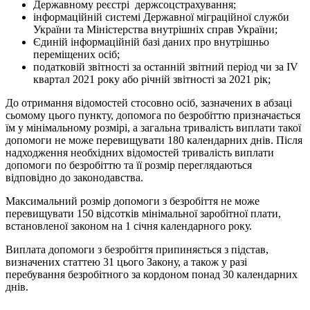
Державному реєстрі держсоцстрахування;
інформаційній системі Державної міграційної служби
України та Міністерства внутрішніх справ України;
Єдиній інформаційній базі даних про внутрішньо
переміщених осіб;
податковій звітності за останній звітний період чи за IV
квартал 2021 року або річній звітності за 2021 рік;
До отримання відомостей стосовно осіб, зазначених в абзаці
сьомому цього пункту, допомога по безробіттю призначається
їм у мінімальному розмірі, а загальна тривалість виплати такої
допомоги не може перевищувати 180 календарних днів. Після
надходження необхідних відомостей тривалість виплати
допомоги по безробіттю та її розмір переглядаються
відповідно до законодавства.
Максимальний розмір допомоги з безробіття не може
перевищувати 150 відсотків мінімальної заробітної плати,
встановленої законом на 1 січня календарного року.
Виплата допомоги з безробіття припиняється з підстав,
визначених статтею 31 цього Закону, а також у разі
перебування безробітного за кордоном понад 30 календарних
днів.