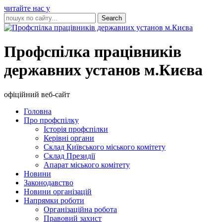
читайте нас у
Профспілка працівників
державних установ м.Києва
офіційний веб-сайт
Головна
Про профспілку
Історія профспілки
Керівні органи
Склад Київського міського комітету
Склад Президії
Апарат міського комітету
Новини
Законодавство
Новини організацій
Напрямки роботи
Організаційна робота
Правовий захист