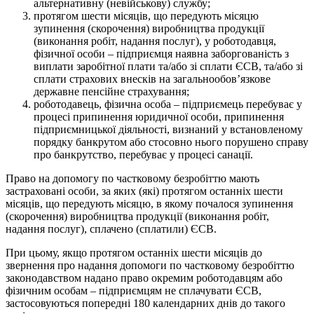
альтернативну (невійськову) службу;
протягом шести місяців, що передують місяцю
зупинення (скорочення) виробництва продукції
(виконання робіт, надання послуг), у роботодавця,
фізичної особи – підприємця наявна заборгованість з
виплати заробітної плати та/або зі сплати ЄСВ, та/або зі
сплати страхових внесків на загальнообов’язкове
державне пенсійне страхування;
роботодавець, фізична особа – підприємець перебуває у
процесі припинення юридичної особи, припинення
підприємницької діяльності, визнаний у встановленому
порядку банкрутом або стосовно нього порушено справу
про банкрутство, перебуває у процесі санації.
Право на допомогу по частковому безробіттю мають
застраховані особи, за яких (які) протягом останніх шести
місяців, що передують місяцю, в якому почалося зупинення
(скорочення) виробництва продукції (виконання робіт,
надання послуг), сплачено (сплатили) ЄСВ.
При цьому, якщо протягом останніх шести місяців до
звернення про надання допомоги по частковому безробіттю
законодавством надано право окремим роботодавцям або
фізичним особам – підприємцям не сплачувати ЄСВ,
застосовуються попередні 180 календарних днів до такого