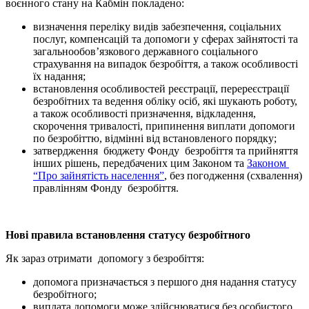
воєнного стану на Кабмін покладено:
визначення переліку видів забезпечення, соціальних
послуг, компенсацій та допомоги у сферах зайнятості та
загальнообов’язкового державного соціального
страхування на випадок безробіття, а також особливості
їх надання;
встановлення особливостей реєстрації, перереєстрації
безробітних та ведення обліку осіб, які шукають роботу,
а також особливості призначення, відкладення,
скорочення тривалості, припинення виплати допомоги
по безробіттю, відмінні від встановленого порядку;
затвердження бюджету Фонду безробіття та прийняття
інших рішень, передбачених цим Законом та
Законом
“Про зайнятість населення”
, без погодження (схвалення)
правлінням Фонду безробіття.
Нові правила встановлення статусу безробітного
Як зараз отримати допомогу з безробіття:
допомога призначається з першого дня надання статусу
безробітного;
виплата допомоги може здійснюватися без особистого