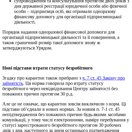
супроводження та консультування протягом двох років з
дня державної реєстрації юридичної особи або фізичної
особи – підприємця осіб, які отримали одноразову
фінансову допомогу для організації підприємницької
діяльності.
Порядок надання одноразової фінансової допомоги для
організації підприємницької діяльності та її повернення, а
також граничний розмір такої допомоги знову ж
затверджуються Урядом.
Нові підстави втрати статусу безробітного
Згадку про карантин також прибрано з
ч. 7 ст. 45 Закону про
зайнятість
. Ця норма говорила про втрату статусу
безробітного через невідвідування Центру зайнятості без
поважних причин протягом 30 р.д.
Але це не означає, що карантин зовсім виключили з норм. Ці
підстави об’єднали в нових нормах. За новим п. 7-1 ст. 45
непідтвердження без поважних причин будь-якими засобами
комунікації, у тому числі електронними, наміру перебування у
статусі зареєстрованого безробітного протягом 30 робочих
днів з дня, наступного за днем останнього підтвердження