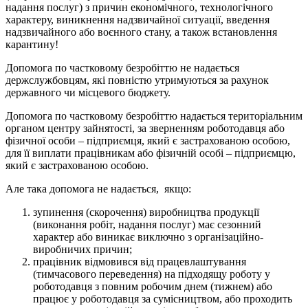
надання послуг) з причин економічного, технологічного
характеру, виникнення надзвичайної ситуації, введення
надзвичайного або воєнного стану, а також встановлення
карантину!
Допомога по частковому безробіттю не надається
держслужбовцям, які повністю утримуються за рахунок
державного чи місцевого бюджету.
Допомога по частковому безробіттю надається територіальним
органом центру зайнятості, за зверненням роботодавця або
фізичної особи – підприємця, який є застрахованою особою,
для її виплати працівникам або фізичній особі – підприємцю,
який є застрахованою особою.
Але така допомога не надається, якщо:
зупинення (скорочення) виробництва продукції
(виконання робіт, надання послуг) має сезонний
характер або виникає виключно з організаційно-
виробничих причин;
працівник відмовився від працевлаштування
(тимчасового переведення) на підходящу роботу у
роботодавця з повним робочим днем (тижнем) або
працює у роботодавця за сумісництвом, або проходить