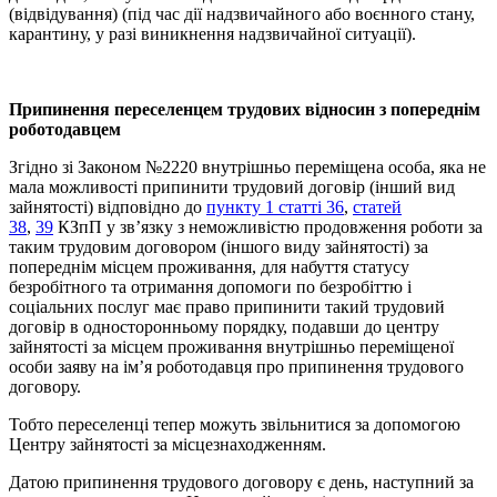
(відвідування) (під час дії надзвичайного або воєнного стану,
карантину, у разі виникнення надзвичайної ситуації).
Припинення переселенцем трудових відносин з попереднім
роботодавцем
Згідно зі Законом №2220 внутрішньо переміщена особа, яка не
мала можливості припинити трудовий договір (інший вид
зайнятості) відповідно до
пункту 1 статті 36
,
статей
38
,
39
КЗпП у зв’язку з неможливістю продовження роботи за
таким трудовим договором (іншого виду зайнятості) за
попереднім місцем проживання, для набуття статусу
безробітного та отримання допомоги по безробіттю і
соціальних послуг має право припинити такий трудовий
договір в односторонньому порядку, подавши до центру
зайнятості за місцем проживання внутрішньо переміщеної
особи заяву на ім’я роботодавця про припинення трудового
договору.
Тобто переселенці тепер можуть звільнитися за допомогою
Центру зайнятості за місцезнаходженням.
Датою припинення трудового договору є день, наступний за