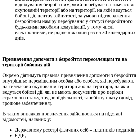
відвідування безробітним, який перебуває на тимчасово
окупованій території або на території, на якій ведуться
бойові дії, центру зайнятості, за умови підтвердження
безробітним наміру перебування у статусі безробітного
будь-якими засобами комунікації, у тому числі
електронними, не рідше ніж один раз на 30 календарних
днів.
Призначення допомоги з безробіття переселенцям та на
території бойових дій
Окремо діятимуть правила призначення допомоги з безробіття
внутрішньо переміщеним особам або особам, які перебувають
на тимчасово окупованій території або на території, на якій
ведуться бойові дії, які не мають документів про періоди
страхового стажу, трудової діяльності, заробітну плату (дохід,
грошове забезпечення).
В таких випадках призначення здійснюється на підставі
відомостей, наявних у:
Державному реєстрі фізичних осіб – платників податків;
ЄДР;