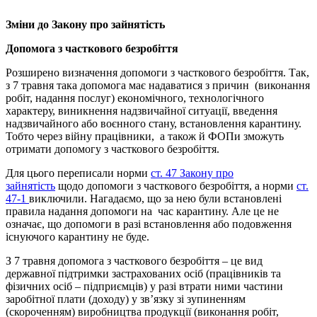
Зміни до Закону про зайнятість
Допомога з часткового безробіття
Розширено визначення допомоги з часткового безробіття. Так,
з 7 травня така допомога має надаватися з причин (виконання
робіт, надання послуг) економічного, технологічного
характеру, виникнення надзвичайної ситуації, введення
надзвичайного або воєнного стану, встановлення карантину.
Тобто через війну працівники, а також й ФОПи зможуть
отримати допомогу з часткового безробіття.
Для цього переписали норми
ст. 47 Закону про
зайнятість
щодо допомоги з часткового безробіття, а норми
ст.
47-1
виключили. Нагадаємо, що за нею були встановлені
правила надання допомоги на час карантину. Але це не
означає, що допомоги в разі встановлення або подовження
існуючого карантину не буде.
З 7 травня допомога з часткового безробіття – це вид
державної підтримки застрахованих осіб (працівників та
фізичних осіб – підприємців) у разі втрати ними частини
заробітної плати (доходу) у зв’язку зі зупиненням
(скороченням) виробництва продукції (виконання робіт,