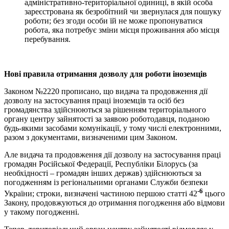
адміністративно-територіальної одиниці, в якій особа
зареєстрована як безробітний чи звернулася для пошуку
роботи; без згоди особи їй не може пропонуватися
робота, яка потребує зміни місця проживання або місця
перебування.
Нові правила отримання дозволу для роботи іноземців
Законом №2220 прописано, що видача та продовження дії
дозволу на застосування праці іноземців та осіб без
громадянства здійснюються за рішенням територіального
органу центру зайнятості за заявою роботодавця, поданою
будь-якими засобами комунікації, у тому числі електронними,
разом з документами, визначеними цим Законом.
Але видача та продовження дії дозволу на застосування праці
громадян Російської Федерації, Республіки Білорусь (за
необхідності – громадян інших держав) здійснюються за
погодженням із регіональними органами Служби безпеки
-6
України; строки, визначені частиною першою статті 42
цього
Закону, продовжуються до отримання погодження або відмови
у такому погодженні.