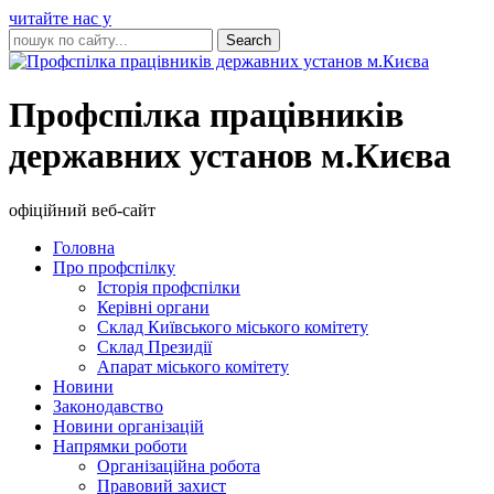
читайте нас у
Профспілка працівників
державних установ м.Києва
офіційний веб-сайт
Головна
Про профспілку
Історія профспілки
Керівні органи
Склад Київського міського комітету
Склад Президії
Апарат міського комітету
Новини
Законодавство
Новини організацій
Напрямки роботи
Організаційна робота
Правовий захист