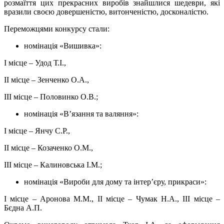
розмаїття цих прекрасних виробів знайшлися шедеври, які
вразили своєю довершеністю, витонченістю, досконалістю.
Переможцями конкурсу стали:
номінація «Вишивка»:
І місце – Удод Т.І.,
ІІ місце – Зенченко О.А.,
ІІІ місце – Половинко О.В.;
номінація «В’язання та валяння»:
І місце – Янчу С.Р.,
ІІ місце – Козаченко О.М.,
ІІІ місце – Калиновська І.М.;
номінація «Вироби для дому та інтер’єру, прикраси»:
І місце – Аронова М.М., ІІ місце – Чумак Н.А., ІІІ місце –
Бєдна А.П.