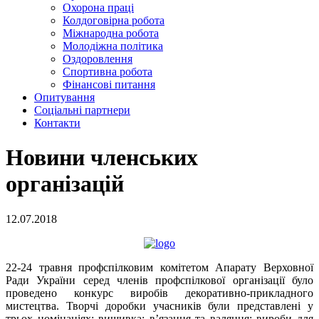
Охорона праці
Колдоговірна робота
Міжнародна робота
Молодіжна політика
Оздоровлення
Спортивна робота
Фінансові питання
Опитування
Соціальні партнери
Контакти
Новини членських
організацій
12.07.2018
22-24 травня профспілковим комітетом Апарату Верховної
Ради України серед членів профспілкової організації було
проведено конкурс виробів декоративно-прикладного
мистецтва. Творчі доробки учасників були представлені у
трьох номінаціях: вишивка; в’язання та валяння; вироби для