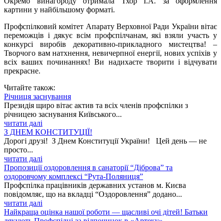
Окремо винагороду отримала Тхор І.А. за оформлення
картини у найбільшому форматі.
Профспілковий комітет Апарату Верховної Ради України вітає
переможців і дякує всім профспілчанам, які взяли участь у
конкурсі виробів декоративно-прикладного мистецтва! –
Творчого вам натхнення, невичерпної енергії, нових успіхів у
всіх ваших починаннях! Ви надихаєте творити і відчувати
прекрасне.
Читайте також:
Річниця заснування
Президія щиро вітає актив та всіх членів профспілки з
річницею заснування Київського...
читати далі
З ДНЕМ КОНСТИТУЦІЇ!
Дорогі друзі! З Днем Конституції України! Цей день — не
просто...
читати далі
Пропозиції оздоровлення в санаторії “Діброва” та
оздоровчому комплексі “Рута-Поляниця”
Профспілка працівників державних установ м. Києва
повідомляє, що на вкладці “Оздоровлення” додано...
читати далі
Найкраща оцінка нашої роботи — щасливі очі дітей! Батьки
дякують Профспілці за відпочинок в «Артеку»