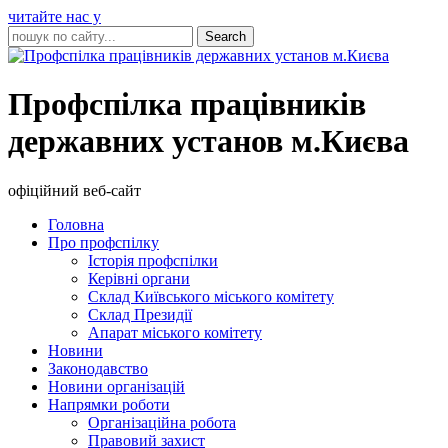
читайте нас у
Профспілка працівників
державних установ м.Києва
офіційний веб-сайт
Головна
Про профспілку
Історія профспілки
Керівні органи
Склад Київського міського комітету
Склад Президії
Апарат міського комітету
Новини
Законодавство
Новини організацій
Напрямки роботи
Організаційна робота
Правовий захист