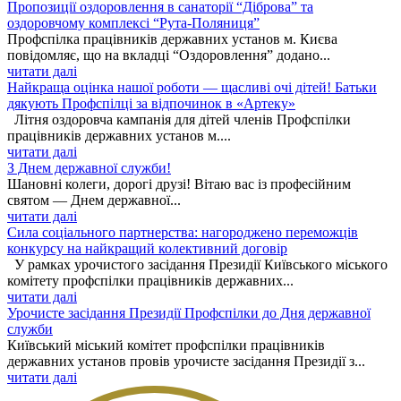
Пропозиції оздоровлення в санаторії “Діброва” та
оздоровчому комплексі “Рута-Поляниця”
Профспілка працівників державних установ м. Києва
повідомляє, що на вкладці “Оздоровлення” додано...
читати далі
Найкраща оцінка нашої роботи — щасливі очі дітей! Батьки
дякують Профспілці за відпочинок в «Артеку»
Літня оздоровча кампанія для дітей членів Профспілки
працівників державних установ м....
читати далі
З Днем державної служби!
Шановні колеги, дорогі друзі! Вітаю вас із професійним
святом — Днем державної...
читати далі
Сила соціального партнерства: нагороджено переможців
конкурсу на найкращий колективний договір
У рамках урочистого засідання Президії Київського міського
комітету профспілки працівників державних...
читати далі
Урочисте засідання Президії Профспілки до Дня державної
служби
Київський міський комітет профспілки працівників
державних установ провів урочисте засідання Президії з...
читати далі