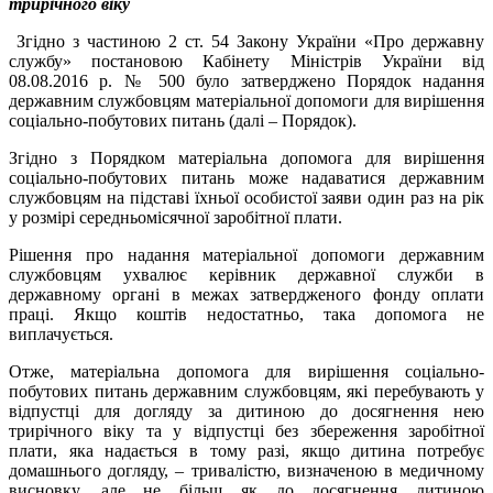
трирічного віку
Згідно з частиною 2 ст. 54 Закону України «Про державну
службу» постановою Кабінету Міністрів України від
08.08.2016 р. № 500 було затверджено Порядок надання
державним службовцям матеріальної допомоги для вирішення
соціально-побутових питань (далі – Порядок).
Згідно з Порядком матеріальна допомога для вирішення
соціально-побутових питань може надаватися державним
службовцям на підставі їхньої особистої заяви один раз на рік
у розмірі середньомісячної заробітної плати.
Рішення про надання матеріальної допомоги державним
службовцям ухвалює керівник державної служби в
державному органі в межах затвердженого фонду оплати
праці. Якщо коштів недостатньо, така допомога не
виплачується.
Отже, матеріальна допомога для вирішення соціально-
побутових питань державним службовцям, які перебувають у
відпустці для догляду за дитиною до досягнення нею
трирічного віку та у відпустці без збереження заробітної
плати, яка надається в тому разі, якщо дитина потребує
домашнього догляду, – тривалістю, визначеною в медичному
висновку, але не більш як до досягнення дитиною