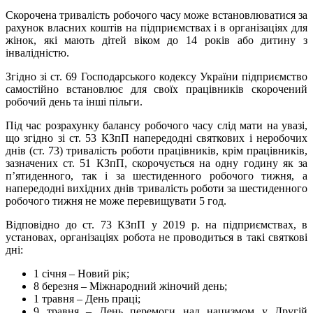
Скорочена тривалість робочого часу може встановлюватися за
рахунок власних коштів на підприємствах і в організаціях для
жінок, які мають дітей віком до 14 років або дитину з
інвалідністю.
Згідно зі ст. 69 Господарського кодексу України підприємство
самостійно встановлює для своїх працівників скорочений
робочий день та інші пільги.
Під час розрахунку балансу робочого часу слід мати на увазі,
що згідно зі ст. 53 КЗпП напередодні святкових і неробочих
днів (ст. 73) тривалість роботи працівників, крім працівників,
зазначених ст. 51 КЗпП, скорочується на одну годину як за
п’ятиденного, так і за шестиденного робочого тижня, а
напередодні вихідних днів тривалість роботи за шестиденного
робочого тижня не може перевищувати 5 год.
Відповідно до ст. 73 КЗпП у 2019 р. на підприємствах, в
установах, організаціях робота не проводиться в такі святкові
дні:
1 січня – Новий рік;
8 березня – Міжнародний жіночий день;
1 травня – День праці;
9 травня – День перемоги над нацизмом у Другій