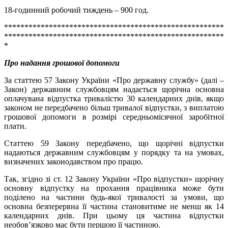
18-годинний робочий тиждень – 900 год.
******************************************************
******************************************************
*
Про надання грошової допомоги
За статтею 57 Закону України «Про державну службу» (далі –
Закон) державним службовцям надається щорічна основна
оплачувана відпустка тривалістю 30 календарних днів, якщо
законом не передбачено більш тривалої відпустки, з виплатою
грошової допомоги в розмірі середньомісячної заробітної
плати.
Статтею 59 Закону передбачено, що щорічні відпустки
надаються державним службовцям у порядку та на умовах,
визначених законодавством про працю.
Так, згідно зі ст. 12 Закону України «Про відпустки» щорічну
основну відпустку на прохання працівника може бути
поділено на частини будь-якої тривалості за умови, що
основна безперервна її частина становитиме не менш як 14
календарних днів. При цьому ця частина відпустки
необов’язково має бути першою її частиною.