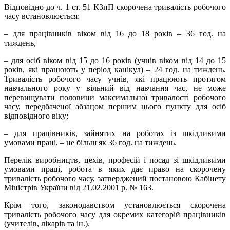
Відповідно до ч. 1 ст. 51 КЗпП скорочена тривалість робочого
часу встановлюється:
– для працівників віком від 16 до 18 років – 36 год. на
тиждень,
– для осіб віком від 15 до 16 років (учнів віком від 14 до 15
років, які працюють у період канікул) – 24 год. на тиждень.
Тривалість робочого часу учнів, які працюють протягом
навчального року у вільний від навчання час, не може
перевищувати половини максимальної тривалості робочого
часу, передбаченої абзацом першим цього пункту для осіб
відповідного віку;
– для працівників, зайнятих на роботах із шкідливими
умовами праці, – не більш як 36 год. на тиждень.
Перелік виробництв, цехів, професій і посад зі шкідливими
умовами праці, робота в яких дає право на скорочену
тривалість робочого часу, затверджений постановою Кабінету
Міністрів України від 21.02.2001 р. № 163.
Крім того, законодавством установлюється скорочена
тривалість робочого часу для окремих категорій працівників
(учителів, лікарів та ін.).