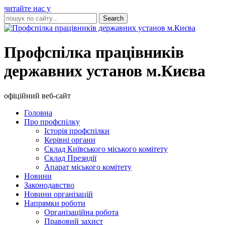
читайте нас у
Профспілка працівників
державних установ м.Києва
офіційний веб-сайт
Головна
Про профспілку
Історія профспілки
Керівні органи
Склад Київського міського комітету
Склад Президії
Апарат міського комітету
Новини
Законодавство
Новини організацій
Напрямки роботи
Організаційна робота
Правовий захист