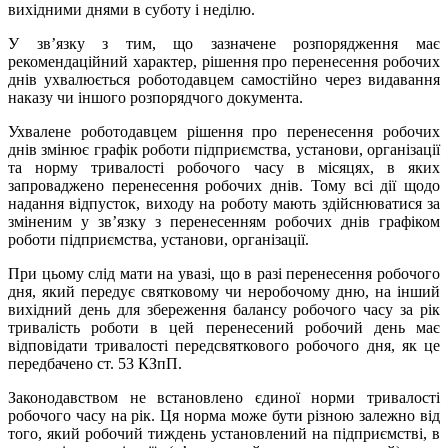
вихідними днями в суботу і неділю.
У зв’язку з тим, що зазначене розпорядження має
рекомендаційний характер, рішення про перенесення робочих
днів ухвалюється роботодавцем самостійно через видавання
наказу чи іншого розпорядчого документа.
Ухвалене роботодавцем рішення про перенесення робочих
днів змінює графік роботи підприємства, установи, організації
та норму тривалості робочого часу в місяцях, в яких
запроваджено перенесення робочих днів. Тому всі дії щодо
надання відпусток, виходу на роботу мають здійснюватися за
зміненим у зв’язку з перенесенням робочих днів графіком
роботи підприємства, установи, організації.
При цьому слід мати на увазі, що в разі перенесення робочого
дня, який передує святковому чи неробочому дню, на інший
вихідний день для збереження балансу робочого часу за рік
тривалість роботи в цей перенесений робочий день має
відповідати тривалості передсвяткового робочого дня, як це
передбачено ст. 53 КЗпП.
Законодавством не встановлено єдиної норми тривалості
робочого часу на рік. Ця норма може бути різною залежно від
того, який робочий тиждень установлений на підприємстві, в