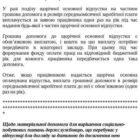
У разі поділу щорічної основної відпустки на частини
грошова допомога в розмірі середньомісячної заробітної плати
виплачується за заявою працівника один раз на рік під час
надання будь-якої з частин щорічної основної відпустки.
Грошова допомога до щорічної основної відпустки є
обов’язковою виплатою, і кошти на цю виплату потрібно
передбачати в кошторисі закладу. При цьому під час
формування фонду оплати праці на відповідний бюджетний
рік для кожного працівника передбачається одна така
допомога.
Отже, якщо працівникові надається щорічна основна
оплачувана відпустка, виплата грошової допомоги в розмірі
середньомісячної заробітної плати до неї є обов’язковою (один
раз на рік).
******************************************************
******************************************************
*
Щодо матеріальної допомоги для вирішення соціально-
побутових питань
держслужбовцю, що перебуває у
відпустці для догляду за дитиною до досягнення нею