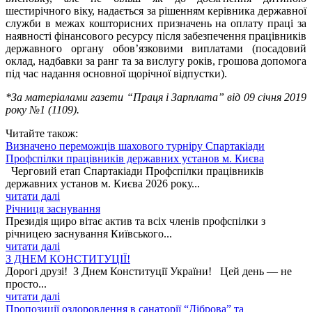
шестирічного віку, надається за рішенням керівника державної
служби в межах кошторисних призначень на оплату праці за
наявності фінансового ресурсу після забезпечення працівників
державного органу обов’язковими виплатами (посадовий
оклад, надбавки за ранг та за вислугу років, грошова допомога
під час надання основної щорічної відпустки).
*За матеріалами газети “Праця і Зарплата” від 09 січня 2019
року №1 (1109).
Читайте також:
Визначено переможців шахового турніру Спартакіади
Профспілки працівників державних установ м. Києва
Черговий етап Спартакіади Профспілки працівників
державних установ м. Києва 2026 року...
читати далі
Річниця заснування
Президія щиро вітає актив та всіх членів профспілки з
річницею заснування Київського...
читати далі
З ДНЕМ КОНСТИТУЦІЇ!
Дорогі друзі! З Днем Конституції України! Цей день — не
просто...
читати далі
Пропозиції оздоровлення в санаторії “Діброва” та