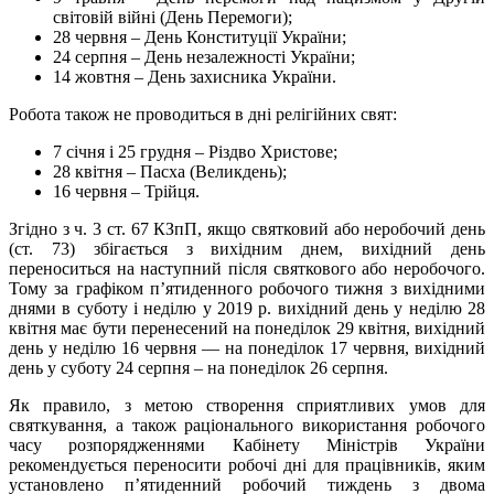
світовій війні (День Перемоги);
28 червня – День Конституції України;
24 серпня – День незалежності України;
14 жовтня – День захисника України.
Робота також не проводиться в дні релігійних свят:
7 січня і 25 грудня – Різдво Христове;
28 квітня – Пасха (Великдень);
16 червня – Трійця.
Згідно з ч. 3 ст. 67 КЗпП, якщо святковий або неробочий день
(ст. 73) збігається з вихідним днем, вихідний день
переноситься на наступний після святкового або неробочого.
Тому за графіком п’ятиденного робочого тижня з вихідними
днями в суботу і неділю у 2019 р. вихідний день у неділю 28
квітня має бути перенесений на понеділок 29 квітня, вихідний
день у неділю 16 червня — на понеділок 17 червня, вихідний
день у суботу 24 серпня – на понеділок 26 серпня.
Як правило, з метою створення сприятливих умов для
святкування, а також раціонального використання робочого
часу розпорядженнями Кабінету Міністрів України
рекомендується переносити робочі дні для працівників, яким
установлено п’ятиденний робочий тиждень з двома