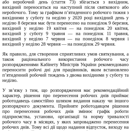
або неробочий день (стаття 73) збігається з вихідним,
вихідний переноситься на наступний після святкового або
неробочого. Тому за графіком п’ятиденного робочого тижня з
вихідними у суботу та неділю у 2020 році вихідний день у
неділю 8 березня має бути перенесено на понеділок 9 березня,
вихідний у неділю 19 квітня — на понеділок 20 квітня,
вихідний у суботу 9 травня — на понеділок 11 травня,
вихідний у неділю 7 червня — на понеділок 8 червня і
вихідний у неділю 28 червня — на понеділок 29 червня.
Як правило, для створення сприятливих умов святкування, а
також раціонального використання робочого часу
розпорядженнями Кабінету Міністрів України рекомендовано
переносити робочі дні для працівників, яким встановлено
п’ятиденний робочий тиждень з двома вихідними у суботу та
неділю.
У зв’язку з тим, що розпорядження має рекомендаційний
характер, рішення про перенесення робочих днів приймає
роботодавець самостійно шляхом видання наказу чи іншого
розпорядчого документа. Прийняте роботодавцем рішення
про перенесення робочих днів змінює графік роботи
підприємства, установи, організації та норму тривалості
робочого часу в місяцях, у яких запроваджено перенесення
робочих днів. Тому всі дії щодо надання відпусток, виходу на