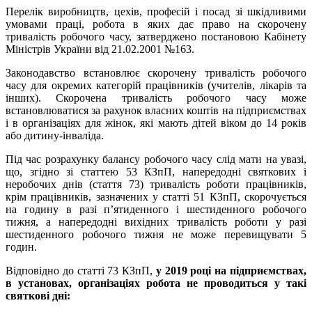
Перелік виробництв, цехів, професій і посад зі шкідливими
умовами праці, робота в яких дає право на скорочену
тривалість робочого часу, затверджено постановою Кабінету
Міністрів України від 21.02.2001 №163.
Законодавство встановлює скорочену тривалість робочого
часу для окремих категорій працівників (учителів, лікарів та
інших). Скорочена тривалість робочого часу може
встановлюватися за рахунок власних коштів на підприємствах
і в організаціях для жінок, які мають дітей віком до 14 років
або дитину-інваліда.
Під час розрахунку балансу робочого часу слід мати на увазі,
що, згідно зі статтею 53 КЗпП, напередодні святкових і
неробочих днів (стаття 73) тривалість роботи працівників,
крім працівників, зазначених у статті 51 КЗпП, скорочується
на годину в разі п’ятиденного і шестиденного робочого
тижня, а напередодні вихідних тривалість роботи у разі
шестиденного робочого тижня не може перевищувати 5
годин.
Відповідно до статті 73 КЗпП,
у 2019 році на підприємствах,
в установах, організаціях робота не проводиться у такі
святкові дні: