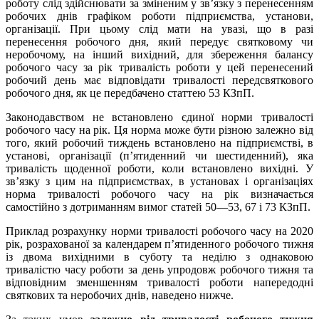
роботу слід здійснювати за зміненим у зв’язку з перенесенням
робочих днів графіком роботи підприємства, установи,
організації. При цьому слід мати на увазі, що в разі
перенесення робочого дня, який передує святковому чи
неробочому, на інший вихідний, для збереження балансу
робочого часу за рік тривалість роботи у цей перенесений
робочий день має відповідати тривалості передсвяткового
робочого дня, як це передбачено статтею 53 КЗпП.
Законодавством не встановлено єдиної норми тривалості
робочого часу на рік. Ця норма може бути різною залежно від
того, який робочий тиждень встановлено на підприємстві, в
установі, організації (п’ятиденний чи шестиденний), яка
тривалість щоденної роботи, коли встановлено вихідні. У
зв’язку з цим на підприємствах, в установах і організаціях
норма тривалості робочого часу на рік визначається
самостійно з дотриманням вимог статей 50—53, 67 і 73 КЗпП.
Приклад розрахунку норми тривалості робочого часу на 2020
рік, розрахованої за календарем п’ятиденного робочого тижня
із двома вихідними в суботу та неділю з однаковою
тривалістю часу роботи за день упродовж робочого тижня та
відповідним зменшенням тривалості роботи напередодні
святкових та неробочих днів, наведено нижче.