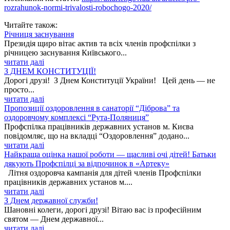
rozrahunok-normi-trivalosti-robochogo-2020/
Читайте також:
Річниця заснування
Президія щиро вітає актив та всіх членів профспілки з
річницею заснування Київського...
читати далі
З ДНЕМ КОНСТИТУЦІЇ!
Дорогі друзі! З Днем Конституції України! Цей день — не
просто...
читати далі
Пропозиції оздоровлення в санаторії “Діброва” та
оздоровчому комплексі “Рута-Поляниця”
Профспілка працівників державних установ м. Києва
повідомляє, що на вкладці “Оздоровлення” додано...
читати далі
Найкраща оцінка нашої роботи — щасливі очі дітей! Батьки
дякують Профспілці за відпочинок в «Артеку»
Літня оздоровча кампанія для дітей членів Профспілки
працівників державних установ м....
читати далі
З Днем державної служби!
Шановні колеги, дорогі друзі! Вітаю вас із професійним
святом — Днем державної...
читати далі