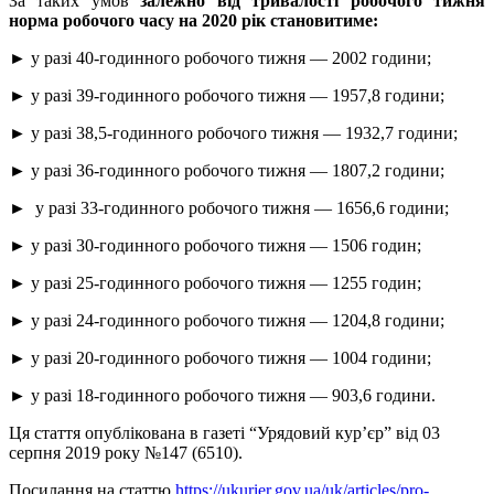
За таких умов
залежно від тривалості робочого тижня
норма робочого часу на 2020 рік становитиме:
► у разі 40-годинного робочого тижня — 2002 години;
► у разі 39-годинного робочого тижня — 1957,8 години;
► у разі 38,5-годинного робочого тижня — 1932,7 години;
► у разі 36-годинного робочого тижня — 1807,2 години;
► у разі 33-годинного робочого тижня — 1656,6 години;
► у разі 30-годинного робочого тижня — 1506 годин;
► у разі 25-годинного робочого тижня — 1255 годин;
► у разі 24-годинного робочого тижня — 1204,8 години;
► у разі 20-годинного робочого тижня — 1004 години;
► у разі 18-годинного робочого тижня — 903,6 години.
Ця стаття опублікована в газеті “Урядовий кур’єр” від 03
серпня 2019 року №147 (6510).
Посилання на статтю
https://ukurier.gov.ua/uk/articles/pro-