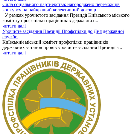
Сила соціального партнерства: нагороджено переможців
конкурсу на найкращий колективний договір
У рамках урочистого засідання Президії Київського міського
комітету профспілки працівників державних...
читати далі
Урочисте засідання Президії Профспілки до Дня державної
служби
Київський міський комітет профспілки працівників
державних установ провів урочисте засідання Президії з...
читати далі