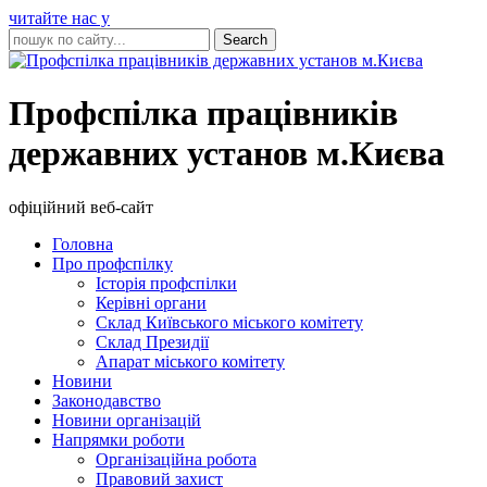
читайте нас у
Профспілка працівників
державних установ м.Києва
офіційний веб-сайт
Головна
Про профспілку
Історія профспілки
Керівні органи
Склад Київського міського комітету
Склад Президії
Апарат міського комітету
Новини
Законодавство
Новини організацій
Напрямки роботи
Організаційна робота
Правовий захист