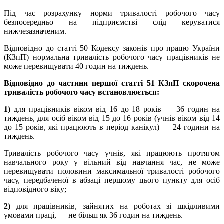
Під час розрахунку норми тривалості робочого часу
безпосередньо на підприємстві слід керуватися
нижчезазначеним.
Відповідно до статті 50 Кодексу законів про працю України
(КЗпП) нормальна тривалість робочого часу працівників не
може перевищувати 40 годин на тиждень.
Відповідно до частини першої статті 51 КЗпП скорочена
тривалість робочого часу встановлюється:
1)
для працівників віком від 16 до 18 років — 36 годин на
тиждень, для осіб віком від 15 до 16 років (учнів віком від 14
до 15 років, які працюють в період канікул) — 24 години на
тиждень.
Тривалість робочого часу учнів, які працюють протягом
навчального року у вільний від навчання час, не може
перевищувати половини максимальної тривалості робочого
часу, передбаченої в абзаці першому цього пункту для осіб
відповідного віку;
2)
для працівників, зайнятих на роботах зі шкідливими
умовами праці, — не більш як 36 годин на тиждень.