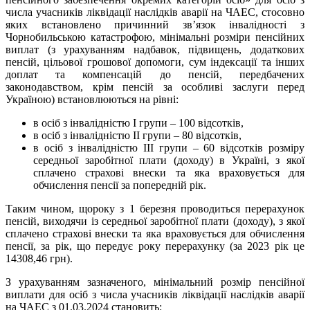
числа учасників ліквідації наслідків аварії на ЧАЕС, стосовно
яких встановлено причинний зв’язок інвалідності з
Чорнобильською катастрофою, мінімальні розміри пенсійних
виплат (з урахуванням надбавок, підвищень, додаткових
пенсій, цільової грошової допомоги, сум індексації та інших
доплат та компенсацій до пенсій, передбачених
законодавством, крім пенсій за особливі заслуги перед
Україною) встановлюються на рівні:
в осіб з інвалідністю I групи – 100 відсотків,
в осіб з інвалідністю II групи – 80 відсотків,
в осіб з інвалідністю III групи – 60 відсотків розміру
середньої заробітної плати (доходу) в Україні, з якої
сплачено страхові внески та яка враховується для
обчислення пенсії за попередній рік.
Таким чином, щороку з 1 березня проводиться перерахунок
пенсій, виходячи із середньої заробітної плати (доходу), з якої
сплачено страхові внески та яка враховується для обчислення
пенсії, за рік, що передує року перерахунку (за 2023 рік це
14308,46 грн).
З урахуванням зазначеного, мінімальний розмір пенсійної
виплати для осіб з числа учасників ліквідації наслідків аварії
на ЧАЕС з 01.03.2024 становить: