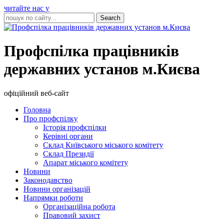
читайте нас у
Профспілка працівників
державних установ м.Києва
офіційний веб-сайт
Головна
Про профспілку
Історія профспілки
Керівні органи
Склад Київського міського комітету
Склад Президії
Апарат міського комітету
Новини
Законодавство
Новини організацій
Напрямки роботи
Організаційна робота
Правовий захист