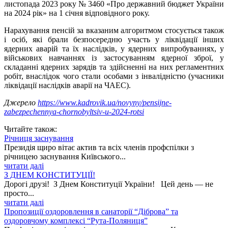
листопада 2023 року № 3460 «Про державний бюджет України
на 2024 рік» на 1 січня відповідного року.
Нарахування пенсій за вказаним алгоритмом стосується також
і осіб, які брали безпосередню участь у ліквідації інших
ядерних аварій та їх наслідків, у ядерних випробуваннях, у
військових навчаннях із застосуванням ядерної зброї, у
складанні ядерних зарядів та здійсненні на них регламентних
робіт, внаслідок чого стали особами з інвалідністю (учасники
ліквідації наслідків аварії на ЧАЕС).
Джерело
https://www.kadrovik.ua/novyny/pensijne-
zabezpechennya-chornobyltsiv-u-2024-rotsi
Читайте також:
Річниця заснування
Президія щиро вітає актив та всіх членів профспілки з
річницею заснування Київського...
читати далі
З ДНЕМ КОНСТИТУЦІЇ!
Дорогі друзі! З Днем Конституції України! Цей день — не
просто...
читати далі
Пропозиції оздоровлення в санаторії “Діброва” та
оздоровчому комплексі “Рута-Поляниця”