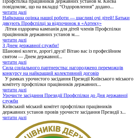
Профспілка працівників державних установ м. Києва
повідомляє, що на вкладці “Оздоровлення” додано...
читати далі
Найкраща оцінка нашої роботи — щасливі очі дітей! Батьки
дякують Профспілці за відпочинок в «Артеку»
Літня оздоровча кампанія для дітей членів Профспілки
працівників державних установ м....
читати далі
З Днем державної служби!
Шановні колеги, дорогі друзі! Вітаю вас із професійним
святом — Днем державної...
читати далі
Сила соціального партнерства: нагороджено переможців
конкурсу на найкращий колективний договір
У рамках урочистого засідання Президії Київського міського
комітету профспілки працівників державних...
читати далі
Урочисте засідання Президії Профспілки до Дня державної
служби
Київський міський комітет профспілки працівників
державних установ провів урочисте засідання Президії з...
читати далі