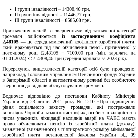
І групи інвалідності – 14308,46 грн,
ІІ групи інвалідності – 11446,77 грн,
ІІІ групи інвалідності – 8585,08 грн.
Призначення пенсій за зверненнями від зазначеної категорії
громадян здійснюється
із застосуванням коефіцієнта
2,48105
— це середньомісячний коефіцієнт заробітної плати,
який враховується під час обчислення пенсії, призначеної у
поточному році (2,48105 = 7100,00 грн (мін. зарплата на
01.01.2024) х 5/14308,46 грн (середня зарплата за 2023 рік).
Перерахунок вищезазначеній категорії осіб було проведено,
наприклад, Головним управлінням Пенсійного фонду України
в Запорізькій області в автоматичному режимі без особистого
звернення до відділів обслуговування громадян.
Водночас відповідно до постанови Кабінету Міністрів
України від 23 липня 2011 року № 1210 «Про підвищення
рівня соціального захисту громадян, які постраждали
внаслідок Чорнобильської катастрофи», особи з інвалідністю з
числа учасників ліквідації наслідків аварії на ЧАЕС мають
право обчислювати пенсію із заробітної плати (доходу),
визначеної (визначеного) з п’ятикратного розміру мінімальної
заробітної плати, встановленої Законом України від 09