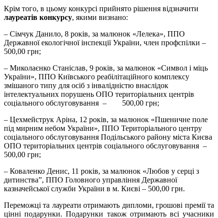
Крім того, в цьому конкурсі прийнято рішення відзначити
лауреатів конкурсу
, якими визнано:
– Сімчук Данило, 8 років, за малюнок «Лелека», ППО
Державної екологічної інспекції України, член профспілки –
500,00 грн;
– Миколаєнко Станіслав, 9 років, за малюнок «Символ і міць
України», ППО Київського реабілітаційного комплексу
змішаного типу для осіб з інвалідністю внаслідок
інтелектуальних порушень ОПО територіальних центрів
соціального обслуговування – 500,00 грн;
– Цехмейструк Аріна, 12 років, за малюнок «Пшеничне поле
під мирним небом України», ППО Територіального центру
соціального обслуговування Подільського району міста Києва
ОПО територіальних центрів соціального обслуговування –
500,00 грн;
– Коваленко Денис, 11 років, за малюнок «Любов у серці з
дитинства”, ППО Головного управління Державної
казначейської служби України в м. Києві – 500,00 грн.
Переможці та лауреати отримають дипломи, грошові премії та
цінні подарунки. Подарунки також отримають всі учасники