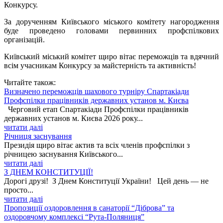
Конкурсу.
За дорученням Київського міського комітету нагородження
буде проведено головами первинних профспілкових
організацій.
Київський міський комітет щиро вітає переможців та вдячний
всім учасникам Конкурсу за майстерність та активність!
Читайте також:
Визначено переможців шахового турніру Спартакіади
Профспілки працівників державних установ м. Києва
Черговий етап Спартакіади Профспілки працівників
державних установ м. Києва 2026 року...
читати далі
Річниця заснування
Президія щиро вітає актив та всіх членів профспілки з
річницею заснування Київського...
читати далі
З ДНЕМ КОНСТИТУЦІЇ!
Дорогі друзі! З Днем Конституції України! Цей день — не
просто...
читати далі
Пропозиції оздоровлення в санаторії “Діброва” та
оздоровчому комплексі “Рута-Поляниця”