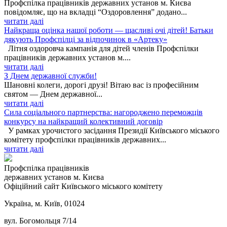
Профспілка працівників державних установ м. Києва
повідомляє, що на вкладці “Оздоровлення” додано...
читати далі
Найкраща оцінка нашої роботи — щасливі очі дітей! Батьки
дякують Профспілці за відпочинок в «Артеку»
Літня оздоровча кампанія для дітей членів Профспілки
працівників державних установ м....
читати далі
З Днем державної служби!
Шановні колеги, дорогі друзі! Вітаю вас із професійним
святом — Днем державної...
читати далі
Сила соціального партнерства: нагороджено переможців
конкурсу на найкращий колективний договір
У рамках урочистого засідання Президії Київського міського
комітету профспілки працівників державних...
читати далі
Профспілка працівників
державних установ м. Києва
Офіційний сайт Київського міського комітету
Україна, м. Київ, 01024
вул. Богомольця 7/14