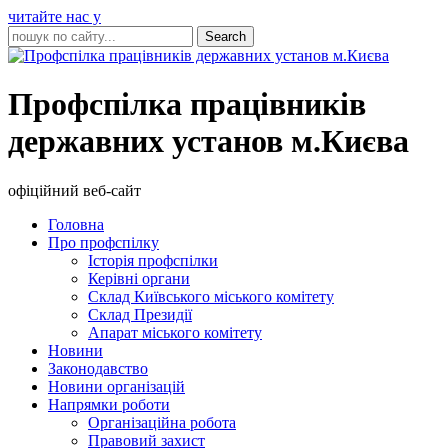
читайте нас у
Профспілка працівників
державних установ м.Києва
офіційний веб-сайт
Головна
Про профспілку
Історія профспілки
Керівні органи
Склад Київського міського комітету
Склад Президії
Апарат міського комітету
Новини
Законодавство
Новини організацій
Напрямки роботи
Організаційна робота
Правовий захист