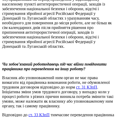
населеному пункті антитерористичної операції, заходів із
забезпечення національної безпеки і оборони, відсічі і
стримування збройної агресії Російської Федерації у
Донецькій та Луганській областях з урахуванням часу,
необхідного для повернення до місця роботи, але не більш як
сім календарних днів після прийняття рішення про
припинення антитерористичної операції, заходів із
забезпечення національної безпеки і оборони, відсічі і
стримування збройної агресії Російської Федерації у
Донецькій та Луганській областях.
Чи зобов’язаний роботодавець під час війни повідомити
працівника про переведення на іншу роботу?
Власник або уповноважений ним орган не має права
вимагати від працівника виконання роботи, не обумовленої
трудовим договором відповідно до норм
ст. 31 КЗпП
.
Ініціатива зміни умов трудового договору, у випадку коли у
процесі роботи з різних причин виникла потреба змінити такі
умови, може належати як власнику або уповноваженому ним
органу, так і самому працівнику.
Відповідно до
ст. 33 КЗпП
тимчасове переведення працівника