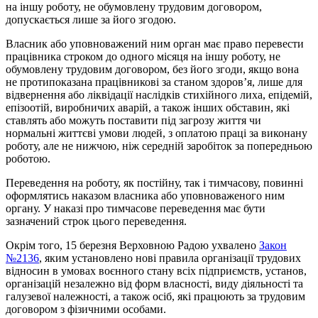
на іншу роботу, не обумовлену трудовим договором,
допускається лише за його згодою.
Власник або уповноважений ним орган має право перевести
працівника строком до одного місяця на іншу роботу, не
обумовлену трудовим договором, без його згоди, якщо вона
не протипоказана працівникові за станом здоров’я, лише для
відвернення або ліквідації наслідків стихійного лиха, епідемій,
епізоотій, виробничих аварій, а також інших обставин, які
ставлять або можуть поставити під загрозу життя чи
нормальні життєві умови людей, з оплатою праці за виконану
роботу, але не нижчою, ніж середній заробіток за попередньою
роботою.
Переведення на роботу, як постійну, так і тимчасову, повинні
оформлятись наказом власника або уповноваженого ним
органу. У наказі про тимчасове переведення має бути
зазначений строк цього переведення.
Окрім того, 15 березня Верховною Радою ухвалено
Закон
№2136
, яким установлено нові правила організації трудових
відносин в умовах воєнного стану всіх підприємств, установ,
організацій незалежно від форм власності, виду діяльності та
галузевої належності, а також осіб, які працюють за трудовим
договором з фізичними особами.