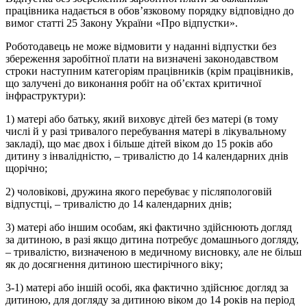
працівника надається в обов’язковому порядку відповідно до
вимог статті 25 Закону України «Про відпустки».
Роботодавець не може відмовити у наданні відпустки без
збереження заробітної плати на визначені законодавством
строки наступним категоріям працівників (крім працівників,
що залучені до виконання робіт на об’єктах критичної
інфраструктури):
1) матері або батьку, який виховує дітей без матері (в тому
числі й у разі тривалого перебування матері в лікувальному
закладі), що має двох і більше дітей віком до 15 років або
дитину з інвалідністю, – тривалістю до 14 календарних днів
щорічно;
2) чоловікові, дружина якого перебуває у післяпологовій
відпустці, – тривалістю до 14 календарних днів;
3) матері або іншим особам, які фактично здійснюють догляд
за дитиною, в разі якщо дитина потребує домашнього догляду,
– тривалістю, визначеною в медичному висновку, але не більш
як до досягнення дитиною шестирічного віку;
3-1) матері або іншій особі, яка фактично здійснює догляд за
дитиною, для догляду за дитиною віком до 14 років на період