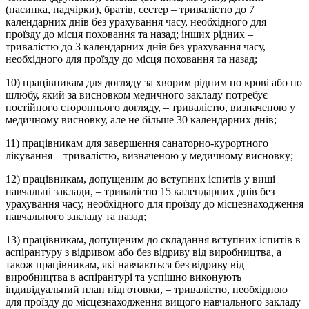
(пасинка, падчірки), братів, сестер – тривалістю до 7
календарних днів без урахування часу, необхідного для
проїзду до місця поховання та назад; інших рідних –
тривалістю до 3 календарних днів без урахування часу,
необхідного для проїзду до місця поховання та назад;
10) працівникам для догляду за хворим рідним по крові або по
шлюбу, який за висновком медичного закладу потребує
постійного стороннього догляду, – тривалістю, визначеною у
медичному висновку, але не більше 30 календарних днів;
11) працівникам для завершення санаторно-курортного
лікування – тривалістю, визначеною у медичному висновку;
12) працівникам, допущеним до вступних іспитів у вищі
навчальні заклади, – тривалістю 15 календарних днів без
урахування часу, необхідного для проїзду до місцезнаходження
навчального закладу та назад;
13) працівникам, допущеним до складання вступних іспитів в
аспірантуру з відривом або без відриву від виробництва, а
також працівникам, які навчаються без відриву від
виробництва в аспірантурі та успішно виконують
індивідуальний план підготовки, – тривалістю, необхідною
для проїзду до місцезнаходження вищого навчального закладу