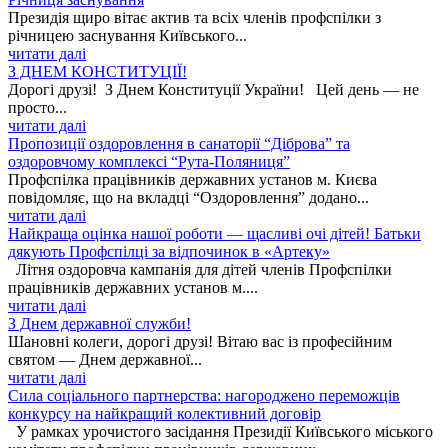
Президія щиро вітає актив та всіх членів профспілки з
річницею заснування Київського...
читати далі
З ДНЕМ КОНСТИТУЦІЇ!
Дорогі друзі! З Днем Конституції України! Цей день — не
просто...
читати далі
Пропозиції оздоровлення в санаторії “Діброва” та
оздоровчому комплексі “Рута-Поляниця”
Профспілка працівників державних установ м. Києва
повідомляє, що на вкладці “Оздоровлення” додано...
читати далі
Найкраща оцінка нашої роботи — щасливі очі дітей! Батьки
дякують Профспілці за відпочинок в «Артеку»
Літня оздоровча кампанія для дітей членів Профспілки
працівників державних установ м....
читати далі
З Днем державної служби!
Шановні колеги, дорогі друзі! Вітаю вас із професійним
святом — Днем державної...
читати далі
Сила соціального партнерства: нагороджено переможців
конкурсу на найкращий колективний договір
У рамках урочистого засідання Президії Київського міського