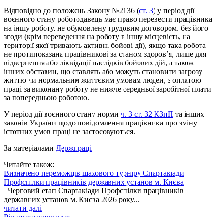
Відповідно до положень Закону №2136 (
ст. 3
) у період дії
воєнного стану роботодавець має право перевести працівника
на іншу роботу, не обумовлену трудовим договором, без його
згоди (крім переведення на роботу в іншу місцевість, на
території якої тривають активні бойові дії), якщо така робота
не протипоказана працівникові за станом здоров’я, лише для
відвернення або ліквідації наслідків бойових дій, а також
інших обставин, що ставлять або можуть становити загрозу
життю чи нормальним життєвим умовам людей, з оплатою
праці за виконану роботу не нижче середньої заробітної плати
за попередньою роботою.
У період дії воєнного стану норми
ч. 3 ст. 32 КЗпП
та інших
законів України щодо повідомлення працівника про зміну
істотних умов праці не застосовуються.
За матеріалами
Держпраці
Читайте також:
Визначено переможців шахового турніру Спартакіади
Профспілки працівників державних установ м. Києва
Черговий етап Спартакіади Профспілки працівників
державних установ м. Києва 2026 року...
читати далі
Річниця заснування