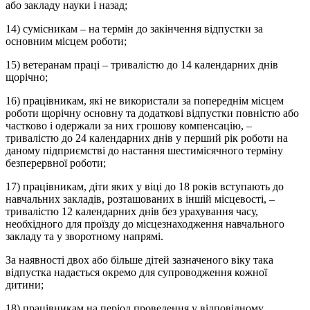
або закладу науки і назад;
14) сумісникам – на термін до закінчення відпустки за
основним місцем роботи;
15) ветеранам праці – тривалістю до 14 календарних днів
щорічно;
16) працівникам, які не використали за попереднім місцем
роботи щорічну основну та додаткові відпустки повністю або
частково і одержали за них грошову компенсацію, –
тривалістю до 24 календарних днів у перший рік роботи на
даному підприємстві до настання шестимісячного терміну
безперервної роботи;
17) працівникам, діти яких у віці до 18 років вступають до
навчальних закладів, розташованих в іншій місцевості, –
тривалістю 12 календарних днів без урахування часу,
необхідного для проїзду до місцезнаходження навчального
закладу та у зворотному напрямі.
За наявності двох або більше дітей зазначеного віку така
відпустка надається окремо для супроводження кожної
дитини;
18) працівникам на період проведення у відповідному