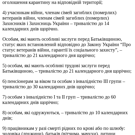
оголошення карантину на відповідній території;
4) учасникам війни, членам сімей загиблих (померлих)
ветеранів війни, членам сімей загиблих (померлих)
Захисників і Захисниць України – тривалістю до 14
календарних днів щорічно.
Особам, які мають особливі заслуги перед Батьківщиною,
статус яких встановлений відповідно до Закону України “Про
статус ветеранів війни, гарантії їх соціального захисту”, –
тривалістю до 21 календарного дня щорічно;
5) особам, які мають особливі трудові заслуги перед
Батьківщиною, – тривалістю до 21 календарного дня щорічно;
6) пенсіонерам за віком та особам з інвалідністю III групи –
тривалістю до 30 календарних днів щорічно;
7) особам з інвалідністю I та II груп – тривалістю до 60
календарних днів щорічно;
8) особам, які одружуються, – тривалістю до 10 календарних
днів;
9) працівникам у разі смерті рідних по крові або по шлюбу:
чоловіка (дружини), батьків (вітчима, мачухи), дитини