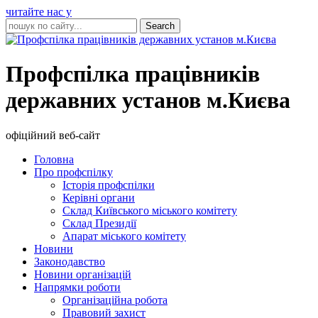
читайте нас у
Профспілка працівників
державних установ м.Києва
офіційний веб-сайт
Головна
Про профспілку
Історія профспілки
Керівні органи
Склад Київського міського комітету
Склад Президії
Апарат міського комітету
Новини
Законодавство
Новини організацій
Напрямки роботи
Організаційна робота
Правовий захист