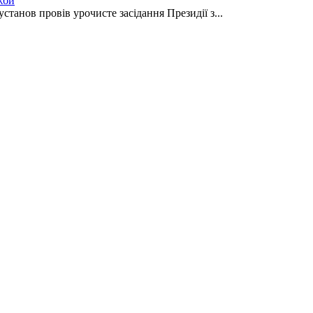
жби
танов провів урочисте засідання Президії з...