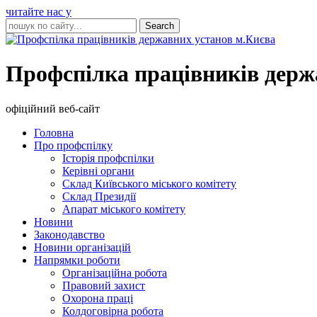
читайте нас у
Профспілка працівників держ
офіційний веб-сайт
Головна
Про профспілку
Історія профспілки
Керівні органи
Склад Київського міського комітету
Склад Президії
Апарат міського комітету
Новини
Законодавство
Новини організацій
Напрямки роботи
Організаційна робота
Правовий захист
Охорона праці
Колдоговірна робота