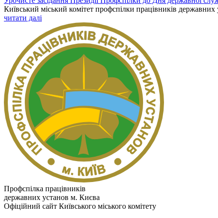
Урочисте засідання Президії Профспілки до Дня державної слу
Київський міський комітет профспілки працівників державних ус
читати далі
Профспілка працівників
державних установ м. Києва
Офіційний сайт Київського міського комітету