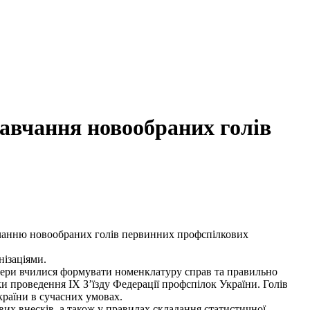
авчання новообраних голів
вчанню новообраних голів первинних профспілкових
нізаціями.
ідери вчилися формувати номенклатуру справ та правильно
ки проведення ІХ З’їзду Федерації профспілок України. Голів
країни в сучасних умовах.
вих внесків, а також у правилах складання статистичної