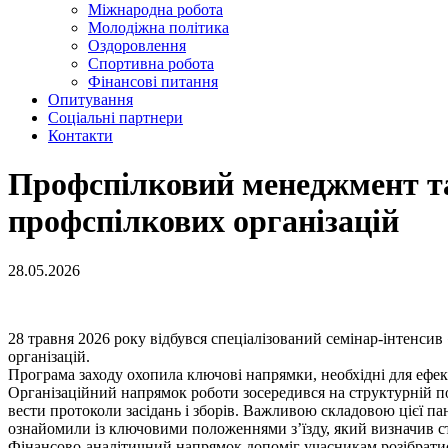
Міжнародна робота
Молодіжна політика
Оздоровлення
Спортивна робота
Фінансові питання
Опитування
Соціальні партнери
Контакти
Профспілковий менеджмент та
профспілкових організацій
28.05.2026
28 травня
2026
року відбувся спеціалізований семінар-інтенс
організацій.
Програма заходу охопила ключові напрямки, необхідні для ефе
Організаційний напрямок роботи зосередився на структурній п
вести протоколи засідань і зборів. Важливою складовою цієї па
ознайомили із ключовими положеннями з’їзду, який визначив с
Фінансово-аналітичний напрямок допоміг учасникам розібратися