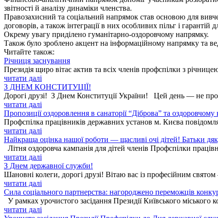
звітності й аналізу динаміки членства.
Правозахисний та соціальний напрямок став основою для вивче
договорів, а також інтеграції в них особливих пільг і гарантій 
Окрему увагу приділено гуманітарно-оздоровчому напрямку.
Також було зроблено акцент на інформаційному напрямку та в
Читайте також:
Річниця заснування
Президія щиро вітає актив та всіх членів профспілки з річницею
читати далі
З ДНЕМ КОНСТИТУЦІЇ!
Дорогі друзі! З Днем Конституції України! Цей день — не прос
читати далі
Пропозиції оздоровлення в санаторії “Діброва” та оздоровчому
Профспілка працівників державних установ м. Києва повідомля
читати далі
Найкраща оцінка нашої роботи — щасливі очі дітей! Батьки дя
Літня оздоровча кампанія для дітей членів Профспілки працівн
читати далі
З Днем державної служби!
Шановні колеги, дорогі друзі! Вітаю вас із професійним святом
читати далі
Сила соціального партнерства: нагороджено переможців конку
У рамках урочистого засідання Президії Київського міського к
читати далі