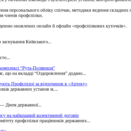
ння персонального обліку спілчан, методики ведення складних 
для членів профспілки.
еденню оновлених онлайн й офлайн «профспілкових куточків».
 заснування Київського...
то...
 комплексі “Рута-Поляниця”
є, що на вкладці “Оздоровлення” додано...
кують Профспілці за відпочинок в «Артеку»
иків державних установ м....
 — Днем державної...
рсу на найкращий колективний договір
омітету профспілки працівників державних...