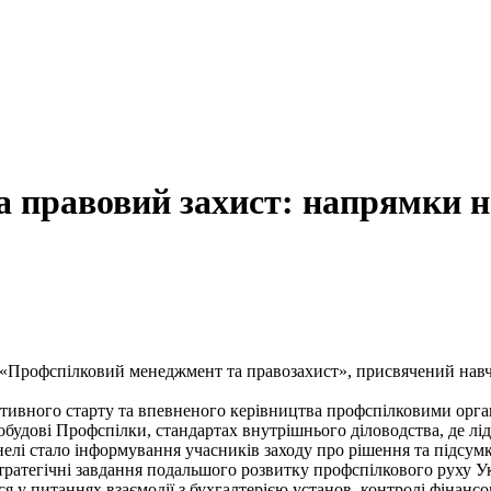
 правовий захист: напрямки н
ив «Профспілковий менеджмент та правозахист», присвячений на
ктивного старту та впевненого керівництва профспілковими орга
обудові Профспілки, стандартах внутрішнього діловодства, де л
нелі стало інформування учасників заходу про рішення та підсум
тратегічні завдання подальшого розвитку профспілкового руху У
 у питаннях взаємодії з бухгалтерією установ, контролі фінансо