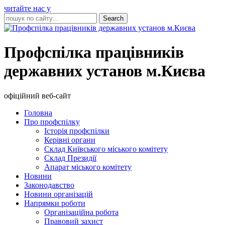
читайте нас у
Профспілка працівників
державних установ м.Києва
офіційний веб-сайт
Головна
Про профспілку
Історія профспілки
Керівні органи
Склад Київського міського комітету
Склад Президії
Апарат міського комітету
Новини
Законодавство
Новини організацій
Напрямки роботи
Організаційна робота
Правовий захист