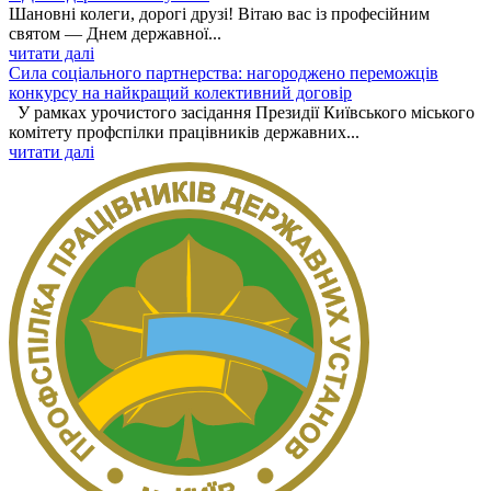
Шановні колеги, дорогі друзі! Вітаю вас із професійним
святом — Днем державної...
читати далі
Сила соціального партнерства: нагороджено переможців
конкурсу на найкращий колективний договір
У рамках урочистого засідання Президії Київського міського
комітету профспілки працівників державних...
читати далі