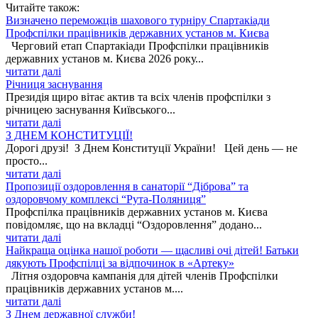
Читайте також:
Визначено переможців шахового турніру Спартакіади
Профспілки працівників державних установ м. Києва
Черговий етап Спартакіади Профспілки працівників
державних установ м. Києва 2026 року...
читати далі
Річниця заснування
Президія щиро вітає актив та всіх членів профспілки з
річницею заснування Київського...
читати далі
З ДНЕМ КОНСТИТУЦІЇ!
Дорогі друзі! З Днем Конституції України! Цей день — не
просто...
читати далі
Пропозиції оздоровлення в санаторії “Діброва” та
оздоровчому комплексі “Рута-Поляниця”
Профспілка працівників державних установ м. Києва
повідомляє, що на вкладці “Оздоровлення” додано...
читати далі
Найкраща оцінка нашої роботи — щасливі очі дітей! Батьки
дякують Профспілці за відпочинок в «Артеку»
Літня оздоровча кампанія для дітей членів Профспілки
працівників державних установ м....
читати далі
З Днем державної служби!