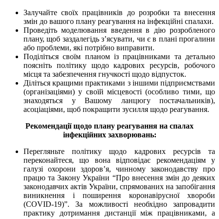
Залучайте своїх працівників до розробки та внесення
змін до вашого плану реагування на інфекційні спалахи.
Проведіть моделювання введення в дію розробленого
плану, щоб заздалегідь з’ясувати, чи є в плані прогалини
або проблеми, які потрібно виправити.
Поділіться своїм планом із працівниками та детально
поясніть політику щодо кадрових ресурсів, робочого
місця та забезпечення гнучкості щодо відпусток.
Діліться кращими практиками з іншими підприємствами
(організаціями) у своїй місцевості (особливо тими, що
знаходяться у Вашому ланцюгу постачальників),
асоціаціями, щоб покращити зусилля щодо реагування.
Рекомендації щодо плану реагування на спалах
інфекційних захворювань:
Перегляньте політику щодо кадрових ресурсів та
переконайтеся, що вона відповідає рекомендаціям у
галузі охорони здоров’я, чинному законодавству про
працю та Закону України “Про внесення змін до деяких
законодавчих актів України, спрямованих на запобігання
виникнення і поширення коронавірусної хвороби
(COVID-19)”. За можливості необхідно запровадити
практику дотримання дистанції між працівниками, а