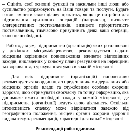
– Оцініть свої основні функції та наскільки інші люди або
суспільство розраховують на Ваші товари та послуги. Будьте
готові змінити свою ділову практику, якщо це потрібно для
підтримання критичних операцій (наприклад, визначте
альтернативних постачальників, визначте пріоритетність
постачальників, тимчасово призупиніть деякі ваші операції,
якщо це необхідно).
– Роботодавцям, підприємство (організація) яких розташовані
у декількох місцях/місцевостях, рекомендується надати
місцевим керівникам повноваження вживати відповідних
заходів, викладених у їхньому плані реагування на інфекційні
захворювання, з урахуванням умов в кожній місцевості.
– Для всіх підприємств (організацій) наполегливо
рекомендується координація з представниками державних або
місцевих органів влади та службовими особами охорони
здоров’я, щоб отримувати своєчасну та точну інформацію, яка
допоможе вжити необхідні заходи у кожній місцевості, де
підприємства (організації) ведуть свою діяльність. Оскільки
інтенсивність спалаху може відрізнятися залежно від
географічного положення, місцеві органи охорони здоров’я
видаватимуть рекомендації, характерні для їхньої місцевості.
Рекомендації роботодавцям: