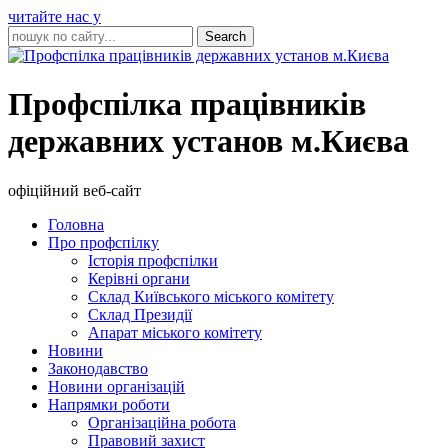
читайте нас у
Профспілка працівників
державних установ м.Києва
офіційний веб-сайт
Головна
Про профспілку
Історія профспілки
Керівні органи
Склад Київського міського комітету
Склад Президії
Апарат міського комітету
Новини
Законодавство
Новини організацій
Напрямки роботи
Організаційна робота
Правовий захист