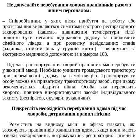
Не допускайте перебування хворих працівників разом з
іншим персоналом:
– Співробітники, у яких після прибуття на роботу або
протягом дня виявляються симптоми гострого респіраторного
захворювання (кашель, підвищення температури тіла),
повинні бути негайно відправлені додому та повідомити
сімейного лікаря, а при розвитку невідкладних станів
(задишка, стійкий біль у грудній клітці) – звернутися за
екстреною медичною допомогою за номером 103.
– Під час транспортування хворий працівник має перебувати
у захисній масці. Необхідно уникати громадського транспорту
при переміщенні додому на самоізоляцію. Транспортувати
особу можна на приватному транспортному засобі, при цьому
рекомендується відкрити вікна. Особа, яка перевозить
хворого, повинна використовувати засоби індивідуального
захисту (респіратор, окуляри, рукавички).
Підкресліть необхідність перебування вдома під час
хвороби, дотримання правил гігієни:
– Розмістить на видному місці в офісах плакати, які
заохочують працівників залишатися вдома, якщо вони мають
ознаки захворювання, дотримуватись респіраторної гігієни й