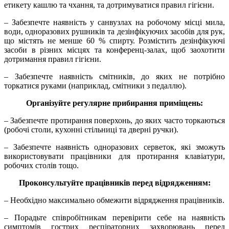
етикету кашлю та чхання, та дотримуватися правил гігієни.
– Забезпечте наявність у санвузлах на робочому місці мила,
води, одноразових рушників та дезінфікуючих засобів для рук,
що містять не менше 60 % спирту. Розмістить дезінфікуючі
засоби в різних місцях та конференц-залах, щоб заохотити
дотримання правил гігієни.
– Забезпечте наявність смітників, до яких не потрібно
торкатися руками (наприклад, смітники з педаллю).
Організуйте регулярне прибирання приміщень:
– Забезпечте протирання поверхонь, до яких часто торкаються
(робочі столи, кухонні стільниці та дверні ручки).
– Забезпечте наявність одноразових серветок, які зможуть
використовувати працівники для протирання клавіатури,
робочих столів тощо.
Проконсультуйте працівників перед відрядженням:
– Необхідно максимально обмежити відрядження працівників.
– Порадьте співробітникам перевірити себе на наявність
симптомів гострих респіраторних захворювань перед