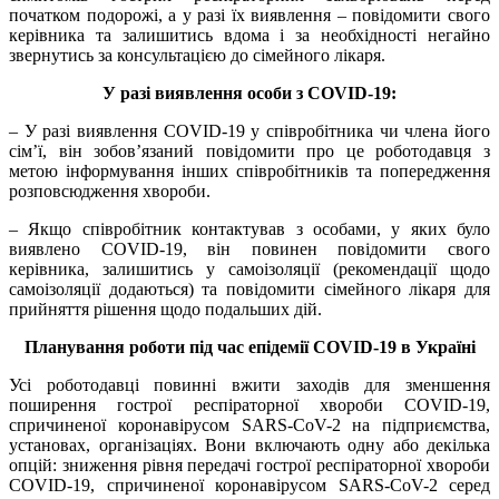
початком подорожі, а у разі їх виявлення – повідомити свого
керівника та залишитись вдома і за необхідності негайно
звернутись за консультацією до сімейного лікаря.
У разі виявлення особи з COVID-19:
– У разі виявлення COVID-19 у співробітника чи члена його
сім’ї, він зобов’язаний повідомити про це роботодавця з
метою інформування інших співробітників та попередження
розповсюдження хвороби.
– Якщо співробітник контактував з особами, у яких було
виявлено COVID-19, він повинен повідомити свого
керівника, залишитись у самоізоляції (рекомендації щодо
самоізоляції додаються) та повідомити сімейного лікаря для
прийняття рішення щодо подальших дій.
Планування роботи під час епідемії COVID-19 в Україні
Усі роботодавці повинні вжити заходів для зменшення
поширення гострої респіраторної хвороби COVID-19,
спричиненої коронавірусом SARS-CoV-2 на підприємства,
установах, організаціях. Вони включають одну або декілька
опцій: зниження рівня передачі гострої респіраторної хвороби
COVID-19, спричиненої коронавірусом SARS-CoV-2 серед