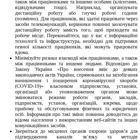
також між працівниками та іншими особами (клієнтами,
відвідувачами тощо). Наприклад, організувати
дистанційну роботу або гнучкі робочі години
(позмінно). Для працівників, які здатні працювати через
засоби телекомунікацій, керівники повинні заохочувати
дистанційну роботу замість того, щоб приходити на
робоче місце. Переконайтеся, що у вас є інформаційні
технології та інфраструктура, необхідні для підтримки
певної кількості працівників, які можуть працювати
вдома.
Мінімізуйте ризики взаємодії між працівниками, а також
між працівниками та іншими людьми. Відповідно до
Закону України «Про внесення змін до деяких
законодавчих актів України, спрямованих на запобігання
виникнення і поширення коронавірусної хвороби
(COVID-19)» власником підприємства, установи,
організації або уповноваженим органом може
змінюватися режими роботи органів, закладів,
підприємств, установ, організацій, зокрема, щодо
прийому та обслуговування фізичних та юридичних
осіб. Інформація про такі зміни повинна доводитись до
відома населення з використанням веб-сайтів та інших
комунікаційних засобів.
Зверніться до місцевих органів охорони здоров’я для
підтвердження каналів зв’язку та методів