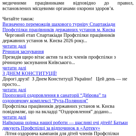
медичними працівниками відповідно до правил,
встановлених місцевими органами охорони здоров’я.
Читайте також:
Визначено переможців шахового турніру Спартакіади
Профспілки працівників державних установ м. Києва
Черговий етап Спартакіади Профспілки працівників
державних установ м. Києва 2026 року...
читати далі
Річниця заснування
Президія щиро вітає актив та всіх членів профспілки з
річницею заснування Київського...
читати далі
З ДНЕМ КОНСТИТУЦІЇ!
Дорогі друзі! З Днем Конституції України! Цей день — не
просто...
читати далі
Пропозиції оздоровлення в санаторії “Діброва” та
оздоровчому комплексі “Рута-Поляниця”
Профспілка працівників державних установ м. Києва
повідомляє, що на вкладці “Оздоровлення” додано...
читати далі
Найкраща оцінка нашої роботи — щасливі очі дітей! Батьки
дякують Профспілці за відпочинок в «Артеку»
Літня оздоровча кампанія для дітей членів Профспілки