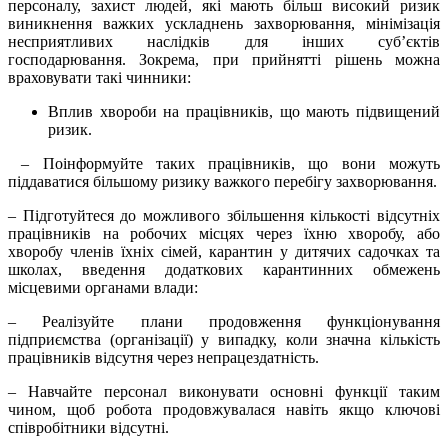
персоналу, захист людей, які мають більш високий ризик
виникнення важких ускладнень захворювання, мінімізація
несприятливих наслідків для інших суб’єктів
господарювання. Зокрема, при прийнятті рішень можна
враховувати такі чинники:
Вплив хвороби на працівників, що мають підвищений
ризик.
– Поінформуйте таких працівників, що вони можуть
піддаватися більшому ризику важкого перебігу захворювання.
– Підготуйтеся до можливого збільшення кількості відсутніх
працівників на робочих місцях через їхню хворобу, або
хворобу членів їхніх сімей, карантин у дитячих садочках та
школах, введення додаткових карантинних обмежень
місцевими органами влади:
– Реалізуйте плани продовження функціонування
підприємства (організації) у випадку, коли значна кількість
працівників відсутня через непрацездатність.
– Навчайте персонал виконувати основні функції таким
чином, щоб робота продовжувалася навіть якщо ключові
співробітники відсутні.