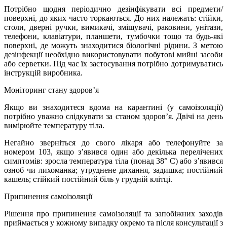
Потрібно щодня періодично дезінфікувати всі предмети/
поверхні, до яких часто торкаються. До них належать: стійки,
столи, дверні ручки, вимикачі, змішувачі, раковини, унітази,
телефони, клавіатури, планшети, тумбочки тощо та будь-які
поверхні, де можуть знаходитися біологічні рідини. З метою
дезінфекції необхідно використовувати побутові мийні засоби
або серветки. Під час їх застосування потрібно дотримуватись
інструкцій виробника.
Моніторинг стану здоров’я
Якщо ви знаходитеся вдома на карантині (у самоізоляції)
потрібно уважно слідкувати за станом здоров’я. Двічі на день
вимірюйте температуру тіла.
Негайно зверніться до свого лікаря або телефонуйте за
номером 103, якщо з’явився один або декілька перелічених
симптомів: зросла температура тіла (понад 38° С) або з’явився
озноб чи лихоманка; утруднене дихання, задишка; постійний
кашель; стійкий постійний біль у грудній клітці.
Припинення самоізоляції
Рішення про припинення самоізоляції та запобіжних заходів
приймається у кожному випадку окремо та після консультації з