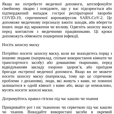
Якщо ви потребуєте медичної допомоги, зателефонуйте
сімейному лікарю і повідомте, що у вас підозрюється або
підтверджений випадок гострої респіраторної хвороби
COVID-19, спричиненої коронавірусом SARS-CoV-2. Це
допоможе медичному персоналу вжити заходів, аби вберегти
інших люди від зараження чи впливу. Одягніть захисну маску
перед контактом з медичними працівниками. Ці кроки
допоможуть обмежити поширення інфекції.
Носіть захисну маску
Потрібно носити захисну маску, коли ви знаходитесь поряд з
іншими людьми (наприклад, спільне використання кімнати чи
транспортного засобу) або домашніми тваринами, перед
відвідуванням закладу охорони здоров’я, або приїздом
бригади екстреної медичної допомоги. Якщо ви не можете
носити захисну маску (наприклад, тому що це спричиняє
проблеми з диханням), люди, які живуть з вами, не повинні
залишатися в одній кімнаті з вами або, якщо це неможливо,
мусять носити захисні маски.
Дотримуйтесь правил гігієни під час кашлю чи чхання
Прикривайте рот і ніс тканиною чи серветкою під час кашлю
чи чхання. Викидайте використані засоби в окремий