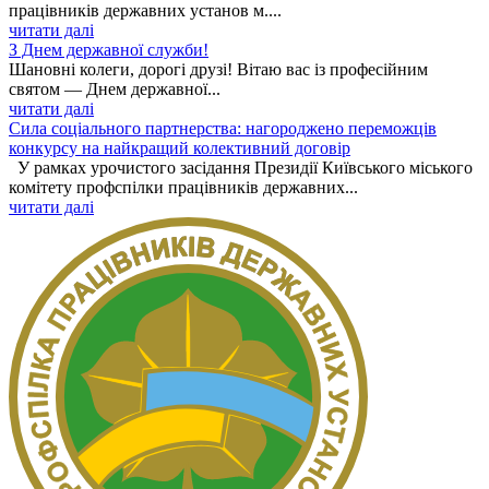
працівників державних установ м....
читати далі
З Днем державної служби!
Шановні колеги, дорогі друзі! Вітаю вас із професійним
святом — Днем державної...
читати далі
Сила соціального партнерства: нагороджено переможців
конкурсу на найкращий колективний договір
У рамках урочистого засідання Президії Київського міського
комітету профспілки працівників державних...
читати далі