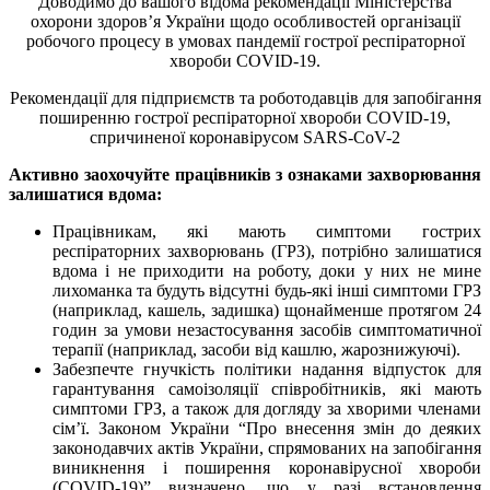
Доводимо до вашого відома рекомендації Міністерства
охорони здоров’я України щодо особливостей організації
робочого процесу в умовах пандемії гострої респіраторної
хвороби COVID-19.
Рекомендації для підприємств та роботодавців для запобігання
поширенню гострої респіраторної хвороби COVID-19,
спричиненої коронавірусом SARS-CoV-2
Активно заохочуйте працівників з ознаками захворювання
залишатися вдома:
Працівникам, які мають симптоми гострих
респіраторних захворювань (ГРЗ), потрібно залишатися
вдома і не приходити на роботу, доки у них не мине
лихоманка та будуть відсутні будь-які інші симптоми ГРЗ
(наприклад, кашель, задишка) щонайменше протягом 24
годин за умови незастосування засобів симптоматичної
терапії (наприклад, засоби від кашлю, жарознижуючі).
Забезпечте гнучкість політики надання відпусток для
гарантування самоізоляції співробітників, які мають
симптоми ГРЗ, а також для догляду за хворими членами
сім’ї. Законом України “Про внесення змін до деяких
законодавчих актів України, спрямованих на запобігання
виникнення і поширення коронавірусної хвороби
(COVID-19)” визначено, що у разі встановлення