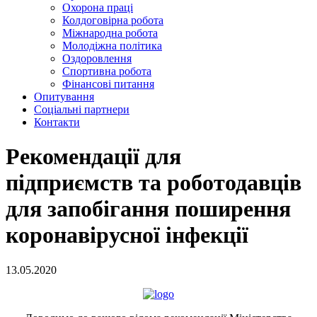
Охорона праці
Колдоговірна робота
Міжнародна робота
Молодіжна політика
Оздоровлення
Спортивна робота
Фінансові питання
Опитування
Соціальні партнери
Контакти
Рекомендації для
підприємств та роботодавців
для запобігання поширення
коронавірусної інфекції
13.05.2020