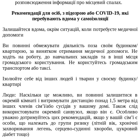
розповсюдження інформації про місцевий спалах.
Рекомендації для осіб, з підозрою або COVID-19, які
перебувають вдома у самоізоляції
Залишайтеся вдома, окрім ситуацій, коли потребуєте медичної
допомоги
Ви повинні обмежувати діяльність поза своїм будинком/
квартирою, за винятком отримання медичної допомоги. Не
ходіть на роботу, до навчальних закладів та в інші місця
громадського користування. Не користуйтесь громадським
транспортом або таксі.
Ізолюйте себе від інших людей і тварин у своєму будинку/
квартирі
Люди: Наскільки це можливо, ви повинні залишитися в
окремій кімнаті і витримувати дистанцію понад 1,5 метра від
інших членів сім’ї/або сусідів у вашому домі. Також слід
використовувати окремий санвузол, якщо він є. Особливо
уважно дотримуйтесь цих рекомендацій, якщо у вашій сім’ї є
особи, що належать до групи ризику (літній вік, хронічні
захворювання легень, серцево-судинні хвороби, цукровий
діабет тощо)