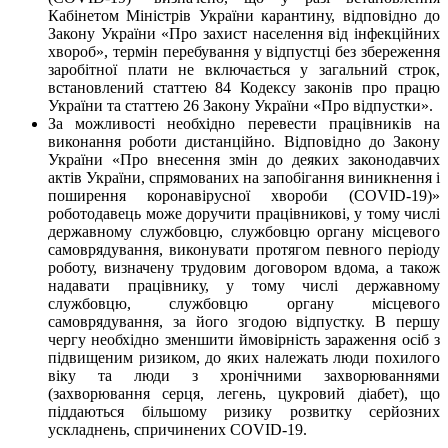
Кабінетом Міністрів України карантину, відповідно до
Закону України «Про захист населення від інфекційних
хвороб», термін перебування у відпустці без збереження
заробітної плати не включається у загальний строк,
встановлений статтею 84 Кодексу законів про працю
України та статтею 26 Закону України «Про відпустки».
За можливості необхідно перевести працівників на
виконання роботи дистанційно. Відповідно до Закону
України «Про внесення змін до деяких законодавчих
актів України, спрямованих на запобігання виникнення і
поширення коронавірусної хвороби (COVID-19)»
роботодавець може доручити працівникові, у тому числі
державному службовцю, службовцю органу місцевого
самоврядування, виконувати протягом певного періоду
роботу, визначену трудовим договором вдома, а також
надавати працівнику, у тому числі державному
службовцю, службовцю органу місцевого
самоврядування, за його згодою відпустку. В першу
чергу необхідно зменшити ймовірність зараження осіб з
підвищеним ризиком, до яких належать люди похилого
віку та люди з хронічними захворюваннями
(захворювання серця, легень, цукровий діабет), що
піддаються більшому ризику розвитку серйозних
ускладнень, спричинених COVID-19.