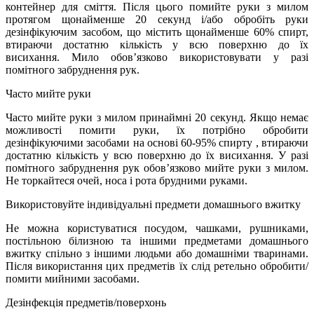
контейнер для сміття. Після цього помийте руки з милом
протягом щонайменше 20 секунд і/або обробіть руки
дезінфікуючим засобом, що містить щонайменше 60% спирт,
втираючи достатню кількість у всю поверхню до їх
висихання. Мило обов’язково використовувати у разі
помітного забруднення рук.
Часто мийте руки
Часто мийте руки з милом принаймні 20 секунд. Якщо немає
можливості помити руки, їх потрібно обробити
дезінфікуючими засобами на основі 60-95% спирту , втираючи
достатню кількість у всю поверхню до їх висихання. У разі
помітного забруднення рук обов’язково мийте руки з милом.
Не торкайтеся очей, носа і рота брудними руками.
Використовуйте індивідуальні предмети домашнього вжитку
Не можна користуватися посудом, чашками, рушниками,
постільною білизною та іншими предметами домашнього
вжитку спільно з іншими людьми або домашніми тваринами.
Після використання цих предметів їх слід ретельно обробити/
помити мийними засобами.
Дезінфекція предметів/поверхонь