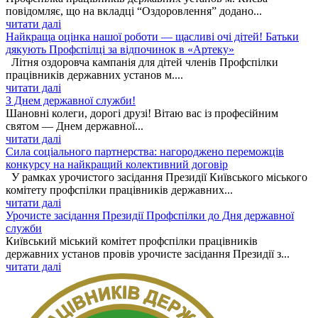
повідомляє, що на вкладці “Оздоровлення” додано...
читати далі
Найкраща оцінка нашої роботи — щасливі очі дітей! Батьки
дякують Профспілці за відпочинок в «Артеку»
Літня оздоровча кампанія для дітей членів Профспілки
працівників державних установ м....
читати далі
З Днем державної служби!
Шановні колеги, дорогі друзі! Вітаю вас із професійним
святом — Днем державної...
читати далі
Сила соціального партнерства: нагороджено переможців
конкурсу на найкращий колективний договір
У рамках урочистого засідання Президії Київського міського
комітету профспілки працівників державних...
читати далі
Урочисте засідання Президії Профспілки до Дня державної
служби
Київський міський комітет профспілки працівників
державних установ провів урочисте засідання Президії з...
читати далі