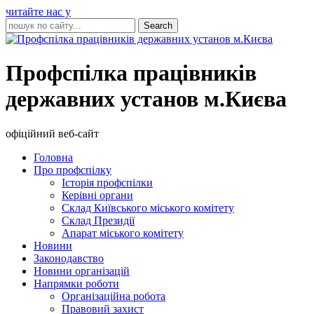
читайте нас у
Профспілка працівників
державних установ м.Києва
офіційний веб-сайт
Головна
Про профспілку
Історія профспілки
Керівні органи
Склад Київського міського комітету
Склад Президії
Апарат міського комітету
Новини
Законодавство
Новини організацій
Напрямки роботи
Організаційна робота
Правовий захист