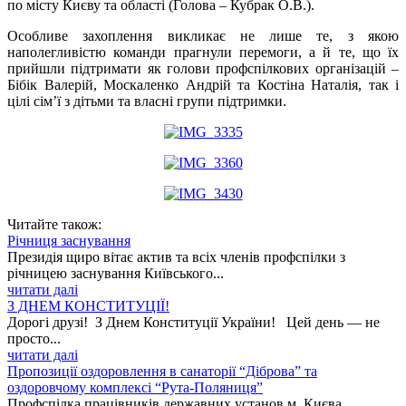
по місту Києву та області (Голова – Кубрак О.В.).
Особливе захоплення викликає не лише те, з якою
наполегливістю команди прагнули перемоги, а й те, що їх
прийшли підтримати як голови профспілкових організацій –
Бібік Валерій, Москаленко Андрій та Костіна Наталія, так і
цілі сім’ї з дітьми та власні групи підтримки.
Читайте також:
Річниця заснування
Президія щиро вітає актив та всіх членів профспілки з
річницею заснування Київського...
читати далі
З ДНЕМ КОНСТИТУЦІЇ!
Дорогі друзі! З Днем Конституції України! Цей день — не
просто...
читати далі
Пропозиції оздоровлення в санаторії “Діброва” та
оздоровчому комплексі “Рута-Поляниця”
Профспілка працівників державних установ м. Києва