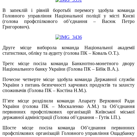
В запеклій і рівній боротьбі перемогу здобула команда
Головного управління Національної поліції у місті Києві
(голова профспілкового об’єднання – Васюк Петро
Григорович).
Друге місце виборола команда Національної академії
статистики, обліку та аудиту (голова ПК – Коваль О.Т.).
Третє місце посіла команда Банкнотно-монетного двору
Національного банку України (Голова ПК – Бібік В.А.).
Почесне четверте місце здобула команда Державної служби
України з питань безпечності харчових продуктів та захисту
споживачів (Голова ПК – Костіна Н.М.).
П’яте місце розділили команди Апарату Верховної Ради
України (голова ПК – Москаленко А.М.) та Об’єднання
первинних профспілкових організацій Київської міської
державної адміністрації (Голова об’єднання – Гутік І.П.).
Шосте місце посіла команда Об’єднання первинних
профспілкових організацій Головного управління Ощадбанку