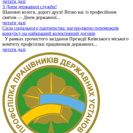
читати далі
З Днем державної служби!
Шановні колеги, дорогі друзі! Вітаю вас із професійним
святом — Днем державної...
читати далі
Сила соціального партнерства: нагороджено переможців
конкурсу на найкращий колективний договір
У рамках урочистого засідання Президії Київського міського
комітету профспілки працівників державних...
читати далі