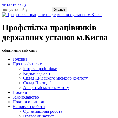
читайте нас у
Профспілка працівників
державних установ м.Києва
офіційний веб-сайт
Головна
Про профспілку
Історія профспілки
Керівні органи
Склад Київського міського комітету
Склад Президії
Апарат міського комітету
Новини
Законодавство
Новини організацій
Напрямки роботи
Організаційна робота
Правовий захист