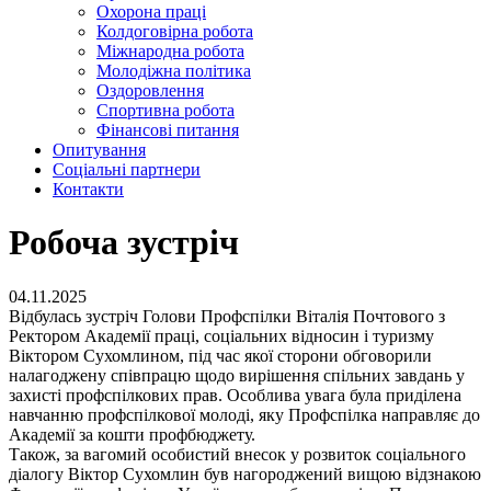
Охорона праці
Колдоговірна робота
Міжнародна робота
Молодіжна політика
Оздоровлення
Спортивна робота
Фінансові питання
Опитування
Соціальні партнери
Контакти
Робоча зустріч
04.11.2025
Відбулась зустріч Голови Профспілки Віталія Почтового з
Ректором Академії праці, соціальних відносин і туризму
Віктором Сухомлином, під час якої сторони обговорили
налагоджену співпрацю щодо вирішення спільних завдань у
захисті профспілкових прав. Особлива увага була приділена
навчанню профспілкової молоді, яку Профспілка направляє до
Академії за кошти профбюджету.
Також, за вагомий особистий внесок у розвиток соціального
діалогу Віктор Сухомлин був нагороджений вищою відзнакою