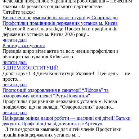
Федерації профспілок України для роботодавців – Почесним
знаком «За розвиток соціального партнерства».
Читайте також:
Визначено переможців шахового турніру Спартакіади
Профспілки працівників державних установ м. Києва
Черговий етап Спартакіади Профспілки працівників
державних установ м. Києва 2026 року...
читати далі
Річниця заснування
Президія щиро вітає актив та всіх членів профспілки з
річницею заснування Київського...
читати далі
З ДНЕМ КОНСТИТУЦІЇ!
Дорогі друзі! З Днем Конституції України! Цей день — не
просто...
читати далі
Пропозиції оздоровлення в санаторії “Діброва” та
оздоровчому комплексі “Рута-Поляниця”
Профспілка працівників державних установ м. Києва
повідомляє, що на вкладці “Оздоровлення” додано...
читати далі
Найкраща оцінка нашої роботи — щасливі очі дітей! Батьки
дякують Профспілці за відпочинок в «Артеку»
Літня оздоровча кампанія для дітей членів Профспілки
працівників державних установ м....