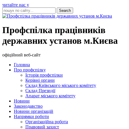
читайте нас у
Профспілка працівників
державних установ м.Києва
офіційний веб-сайт
Головна
Про профспілку
Історія профспілки
Керівні органи
Склад Київського міського комітету
Склад Президії
Апарат міського комітету
Новини
Законодавство
Новини організацій
Напрямки роботи
Організаційна робота
Правовий захист