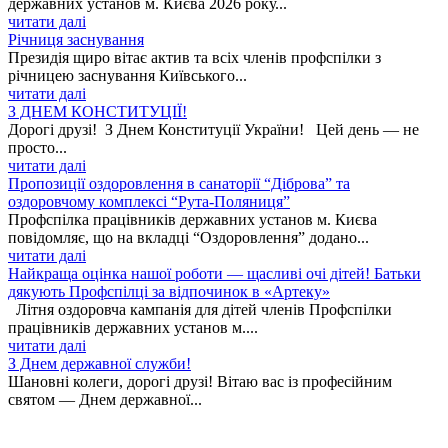
державних установ м. Києва 2026 року...
читати далі
Річниця заснування
Президія щиро вітає актив та всіх членів профспілки з
річницею заснування Київського...
читати далі
З ДНЕМ КОНСТИТУЦІЇ!
Дорогі друзі! З Днем Конституції України! Цей день — не
просто...
читати далі
Пропозиції оздоровлення в санаторії “Діброва” та
оздоровчому комплексі “Рута-Поляниця”
Профспілка працівників державних установ м. Києва
повідомляє, що на вкладці “Оздоровлення” додано...
читати далі
Найкраща оцінка нашої роботи — щасливі очі дітей! Батьки
дякують Профспілці за відпочинок в «Артеку»
Літня оздоровча кампанія для дітей членів Профспілки
працівників державних установ м....
читати далі
З Днем державної служби!
Шановні колеги, дорогі друзі! Вітаю вас із професійним
святом — Днем державної...
читати далі
Сила соціального партнерства: нагороджено переможців