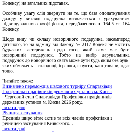
Кодексу) на загальних підставах.
Особливу увагу слід звернути на те, що база оподаткування
доходу у вигляді подарунка визначається з урахуванням
підвищувального коефіцієнта, передбаченого п. 164.5 ст. 164
Кодексу.
Щодо виду чи складу новорічного подарунка, насамперед
дитячого, то на відміну від Закону № 2117 Кодекс не містить
будь-яких застережень щодо того, який саме має бути
новорічний подарунок. Тобто на вибір дарувальника
подарунок до новорічного свята може бути будь-яким без будь-
яких обмежень – солодощі, іграшки, фрукти, канцтовари, одяг
тощо.
Читайте також:
Визначено переможців шахового турніру Спартакіади
Профспілки працівників державних установ м. Києва
Черговий етап Спартакіади Профспілки працівників
державних установ м. Києва 2026 року...
читати далі
Річниця заснування
Президія щиро вітає актив та всіх членів профспілки з
річницею заснування Київського...
читати далі