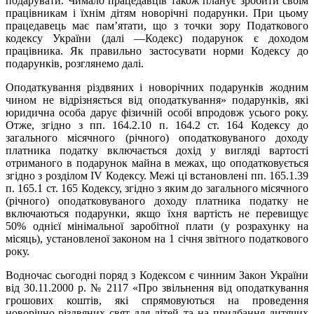
подарувати. Чимало працедавців також планує зробити своїм
працівникам і їхнім дітям новорічні подарунки. При цьому
працедавець має пам’ятати, що з точки зору Податкового
кодексу України (далі —Кодекс) подарунок є доходом
працівника. Як правильно застосувати норми Кодексу до
подарунків, розглянемо далі.
Оподаткування різдвяних і новорічних подарунків жодним
чином не відрізняється від оподаткування» подарунків, які
юридична особа дарує фізичній особі впродовж усього року.
Отже, згідно з пп. 164.2.10 п. 164.2 ст. 164 Кодексу до
загального місячного (річного) оподатковуваного доходу
платника податку включається дохід у вигляді вартості
отриманого в подарунок майна в межах, що оподатковується
згідно з розділом IV Кодексу. Межі ці встановлені пп. 165.1.39
п. 165.1 ст. 165 Кодексу, згідно з яким до загального місячного
(річного) оподатковуваного доходу платника податку не
включаються подарунки, якщо їхня вартість не перевищує
50% однієї мінімальної заробітної плати (у розрахунку на
місяць), установленої законом на 1 січня звітного податкового
року.
Водночас сьогодні поряд з Кодексом є чинним Закон України
від 30.11.2000 р. № 2117 «Про звільнення від оподаткування
грошових коштів, які спрямовуються на проведення
новорічно-різдвяних свят для дітей та на придбання дитячих