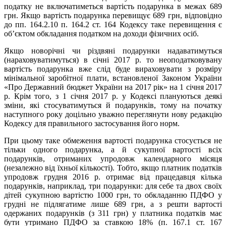
податку не включатиметься вартість подарунка в межах 689
грн. Якщо вартість подарунка перевищує 689 грн, відповідно
до пп. 164.2.10 п. 164.2 ст. 164 Кодексу таке перевищення є
об’єктом обкладання податком на доходи фізичних осіб.
Якщо новорічні чи різдвяні подарунки надаватимуться
(нараховуватимуться) в січні 2017 р. то неоподатковувану
вартість подарунка вже слід буде вираховувати з розміру
мінімальної заробітної плати, встановленої Законом України
«Про Державний бюджет України на 2017 рік» на 1 січня 2017
р. Крім того, з 1 січня 2017 р. у Кодексі плануються деякі
зміни, які стосуватимуться й подарунків, тому на початку
наступного року доцільно уважно переглянути нову редакцію
Кодексу для правильного застосування його норм.
При цьому таке обмеження вартості подарунка стосується не
тільки одного подарунка, а й сукупної вартості всіх
подарунків, отриманих упродовж календарного місяця
(незалежно від їхньої кількості). Тобто, якщо платник податків
упродовж грудня 2016 р. отримає від працедавця кілька
подарунків, наприклад, три подарунки: для себе та двох своїх
дітей сукупною вартістю 1000 грн, то обкладанню ПДФО у
грудні не підлягатиме лише 689 грн, а з решти вартості
одержаних подарунків (з 311 грн) у платника податків має
бути утримано ПДФО за ставкою 18% (п. 167.1 ст. 167