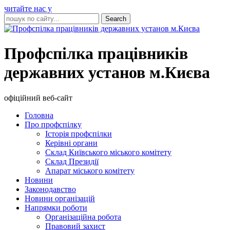
читайте нас у
Профспілка працівників
державних установ м.Києва
офіційний веб-сайт
Головна
Про профспілку
Історія профспілки
Керівні органи
Склад Київського міського комітету
Склад Президії
Апарат міського комітету
Новини
Законодавство
Новини організацій
Напрямки роботи
Організаційна робота
Правовий захист