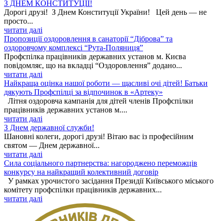
З ДНЕМ КОНСТИТУЦІЇ!
Дорогі друзі! З Днем Конституції України! Цей день — не
просто...
читати далі
Пропозиції оздоровлення в санаторії “Діброва” та
оздоровчому комплексі “Рута-Поляниця”
Профспілка працівників державних установ м. Києва
повідомляє, що на вкладці “Оздоровлення” додано...
читати далі
Найкраща оцінка нашої роботи — щасливі очі дітей! Батьки
дякують Профспілці за відпочинок в «Артеку»
Літня оздоровча кампанія для дітей членів Профспілки
працівників державних установ м....
читати далі
З Днем державної служби!
Шановні колеги, дорогі друзі! Вітаю вас із професійним
святом — Днем державної...
читати далі
Сила соціального партнерства: нагороджено переможців
конкурсу на найкращий колективний договір
У рамках урочистого засідання Президії Київського міського
комітету профспілки працівників державних...
читати далі