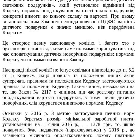
святкових подарунків», який установлює відмінний від
Кодексу порядок оподаткування вартості таких подарунків,
конкретні вимоги до їхнього складу та вартості. При цьому
встановлена цим Законом неоподатковувана ПДФО вартість
дитячого подарунка є значно меншою, ніж передбачена
Кодексом.
Це створює певну законодавчу колізію, і багато хто з
бухгалтерів вагається, якими саме нормами користуватися під
час оподаткування дитячих новорічних подарунків: нормами
Кодексу чи нормами названого Закону.
Насправді ніякої колізії не існує оскільки відповідно до п. 5.2
ст. 5 Кодексу, якщо правила та положення інших актів
суперечать правилам та положенням Кодексу, застосовуються
правила та положення Кодексу. Таким чином, незважаючи на
те, що Закон № 2117 є чинним, під час розгляду питання
оподаткування вартості подарунків, у тому числі дитячих
новорічних, слід керуватися винятково нормами Кодексу.
Оскільки у 2016 р. З метою застосування певних норм
Кодексу береться розмір мінімальної заробітної плати,
установлений на 1 січня 2016 р., — 1378 грн, то, якщо
подарунок буде надаватися (нараховуватися) у 2016 р., до
загального місячного оподатковуваного доходу платника