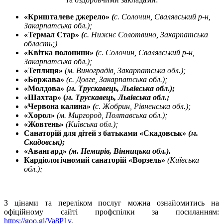
«Кришталеве джерело»
(
с. Солочин, Свалявський р-н,
Закарпатська обл.);
«Термал Стар»
(
с. Нижнє Солотвино, Закарпатська
область;)
«Квітка полонини»
(
с. Солочин, Свалявський р-н,
Закарпатська обл.);
«Теплиця»
(м. Виноградів, Закарпатська обл.);
«Боржава»
(с. Довге,
Закарпатська обл.);
«Молдова»
(м. Трускавець, Львівська обл.);
«Шахтар»
(
м. Трускавець, Львівська обл.;
«Червона калина»
(
с. Жобрин, Рівненська обл.);
«Хорол»
(м. Миргород, Полтавська обл.);
«Жовтень»
(Київська обл.);
Санаторій для дітей з батьками
«Скадовськ»
(м.
Скадовськ);
«Авангард»
(м. Немирів, Вінницька обл.).
Кардіологічномий санаторій
«Ворзель»
(Київська
обл.);
З цінами та переліком послуг можна ознайомитись на
офіційному сайті профспілки за посиланням:
https://goo.gl/Va8P1v
.