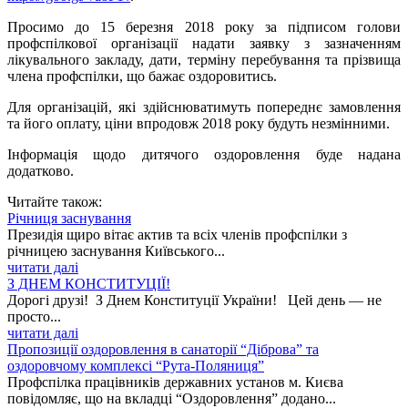
Просимо до 15 березня 2018 року за підписом голови
профспілкової організації надати заявку з зазначенням
лікувального закладу, дати, терміну перебування та прізвища
члена профспілки, що бажає оздоровитись.
Для організацій, які здійснюватимуть попереднє замовлення
та його оплату, ціни впродовж 2018 року будуть незмінними.
Інформація щодо дитячого оздоровлення буде надана
додатково.
Читайте також:
Річниця заснування
Президія щиро вітає актив та всіх членів профспілки з
річницею заснування Київського...
читати далі
З ДНЕМ КОНСТИТУЦІЇ!
Дорогі друзі! З Днем Конституції України! Цей день — не
просто...
читати далі
Пропозиції оздоровлення в санаторії “Діброва” та
оздоровчому комплексі “Рута-Поляниця”
Профспілка працівників державних установ м. Києва
повідомляє, що на вкладці “Оздоровлення” додано...