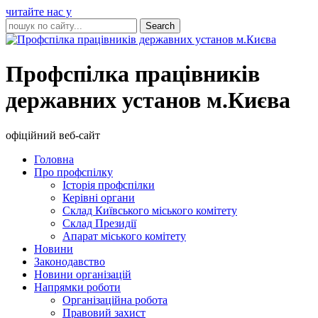
читайте нас у
Профспілка працівників
державних установ м.Києва
офіційний веб-сайт
Головна
Про профспілку
Історія профспілки
Керівні органи
Склад Київського міського комітету
Склад Президії
Апарат міського комітету
Новини
Законодавство
Новини організацій
Напрямки роботи
Організаційна робота
Правовий захист