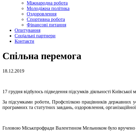
Міжнародна робота
Молодіжна політика
Оздоровлення
Спортивна робота
Фінансові питання
Опитування
Соціальні партнери
Контакти
Спільна перемога
18.12.2019
17 грудня відбулось підведення підсумків діяльності Київської 
За підсумками роботи, Профспілкою працівників державних ус
програмних та статутних завдань, оздоровлення, організаційної,
Головою Міськпрофради Валентином Мельником було вручено Г