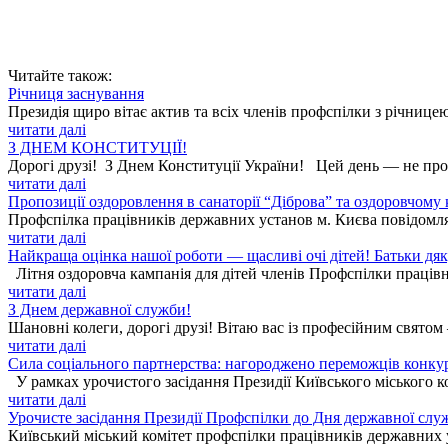
Читайте також:
Річниця заснування
Президія щиро вітає актив та всіх членів профспілки з річницею
читати далі
З ДНЕМ КОНСТИТУЦІЇ!
Дорогі друзі! З Днем Конституції України! Цей день — не прос
читати далі
Пропозиції оздоровлення в санаторії “Діброва” та оздоровчому
Профспілка працівників державних установ м. Києва повідомля
читати далі
Найкраща оцінка нашої роботи — щасливі очі дітей! Батьки дя
Літня оздоровча кампанія для дітей членів Профспілки працівн
читати далі
З Днем державної служби!
Шановні колеги, дорогі друзі! Вітаю вас із професійним святом
читати далі
Сила соціального партнерства: нагороджено переможців конку
У рамках урочистого засідання Президії Київського міського к
читати далі
Урочисте засідання Президії Профспілки до Дня державної слу
Київський міський комітет профспілки працівників державних ус