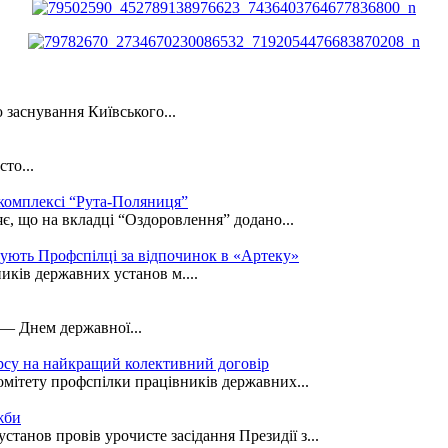
 заснування Київського...
то...
 комплексі “Рута-Поляниця”
є, що на вкладці “Оздоровлення” додано...
кують Профспілці за відпочинок в «Артеку»
иків державних установ м....
 — Днем державної...
рсу на найкращий колективний договір
омітету профспілки працівників державних...
жби
танов провів урочисте засідання Президії з...