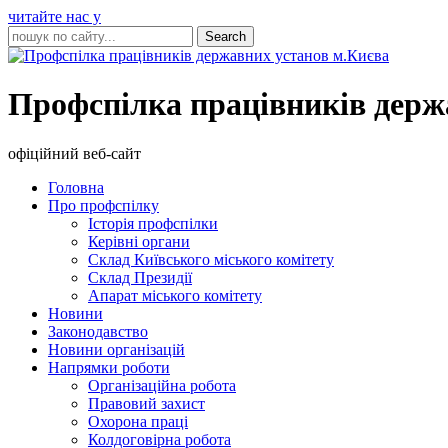
читайте нас у
Профспілка працівників держ
офіційний веб-сайт
Головна
Про профспілку
Історія профспілки
Керівні органи
Склад Київського міського комітету
Склад Президії
Апарат міського комітету
Новини
Законодавство
Новини організацій
Напрямки роботи
Організаційна робота
Правовий захист
Охорона праці
Колдоговірна робота