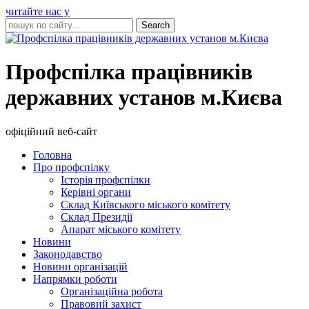
читайте нас у
Профспілка працівників
державних установ м.Києва
офіційний веб-сайт
Головна
Про профспілку
Історія профспілки
Керівні органи
Склад Київського міського комітету
Склад Президії
Апарат міського комітету
Новини
Законодавство
Новини організацій
Напрямки роботи
Організаційна робота
Правовий захист