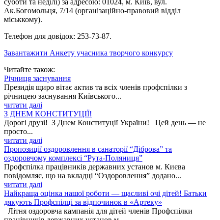
суботи та неділі) за адресою: 01024, м. Київ, вул.
Ак.Богомольця, 7/14 (організаційно-правовий відділ
міськкому).
Телефон для довідок: 253-73-87.
Завантажити Анкету учасника творчого конкурсу
Читайте також:
Річниця заснування
Президія щиро вітає актив та всіх членів профспілки з
річницею заснування Київського...
читати далі
З ДНЕМ КОНСТИТУЦІЇ!
Дорогі друзі! З Днем Конституції України! Цей день — не
просто...
читати далі
Пропозиції оздоровлення в санаторії “Діброва” та
оздоровчому комплексі “Рута-Поляниця”
Профспілка працівників державних установ м. Києва
повідомляє, що на вкладці “Оздоровлення” додано...
читати далі
Найкраща оцінка нашої роботи — щасливі очі дітей! Батьки
дякують Профспілці за відпочинок в «Артеку»
Літня оздоровча кампанія для дітей членів Профспілки
працівників державних установ м....