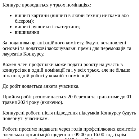
Конкурс проводиться у трьох номінаціях:
вишиті картини (вишиті в любій техніці нитками або
бісером);
вишиті рушники і скатертини;
вишиванки
За поданням організаційного комітету, будуть встановлені
основні та додаткові заохочувальні премії для переможців та
лауреатів Конкурсу.
Кожен член профспілки може подати роботу на участь в
конкурсі як в одній номінації та і у всіх трьох, але не більше
ніж по одній роботі у кожній з номінацій.
До робіт додається анкета учасника.
Прийом робіт розпочинається 20 березня та триватиме до 01
травня 2024 року (включно).
Конкурсні роботи після підведення підсумків Конкурсу будуть
повернуті учасникам.
Роботи просимо надавати через голів профспілкових комітетів
членських організацій щоденно з 09:00 до 16:00 год. (крім