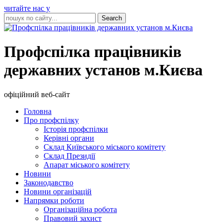
читайте нас у
Профспілка працівників
державних установ м.Києва
офіційний веб-сайт
Головна
Про профспілку
Історія профспілки
Керівні органи
Склад Київського міського комітету
Склад Президії
Апарат міського комітету
Новини
Законодавство
Новини організацій
Напрямки роботи
Організаційна робота
Правовий захист