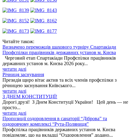
Читайте також:
Визначено переможців шахового турніру Спартакіади
Профспілки працівників державних установ м. Києва
Черговий етап Спартакіади Профспілки працівників
державних установ м. Києва 2026 року...
читати далі
Річниця заснування
Президія щиро вітає актив та всіх членів профспілки з
річницею заснування Київського...
читати далі
З ДНЕМ КОНСТИТУЦІЇ!
Дорогі друзі! З Днем Конституції України! Цей день — не
просто...
читати далі
Пропозиції оздоровлення в санаторії “Діброва” та
оздоровчому комплексі “Рута-Поляниця”
Профспілка працівників державних установ м. Києва
повідомляє, що на вкладці “Оздоровлення” додано...