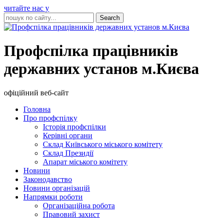
читайте нас у
Профспілка працівників
державних установ м.Києва
офіційний веб-сайт
Головна
Про профспілку
Історія профспілки
Керівні органи
Склад Київського міського комітету
Склад Президії
Апарат міського комітету
Новини
Законодавство
Новини організацій
Напрямки роботи
Організаційна робота
Правовий захист