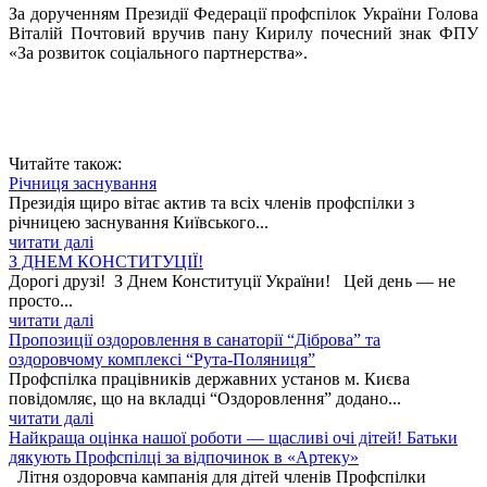
За дорученням Президії Федерації профспілок України Голова
Віталій Почтовий вручив пану Кирилу почесний знак ФПУ
«За розвиток соціального партнерства».
Читайте також:
Річниця заснування
Президія щиро вітає актив та всіх членів профспілки з
річницею заснування Київського...
читати далі
З ДНЕМ КОНСТИТУЦІЇ!
Дорогі друзі! З Днем Конституції України! Цей день — не
просто...
читати далі
Пропозиції оздоровлення в санаторії “Діброва” та
оздоровчому комплексі “Рута-Поляниця”
Профспілка працівників державних установ м. Києва
повідомляє, що на вкладці “Оздоровлення” додано...
читати далі
Найкраща оцінка нашої роботи — щасливі очі дітей! Батьки
дякують Профспілці за відпочинок в «Артеку»
Літня оздоровча кампанія для дітей членів Профспілки