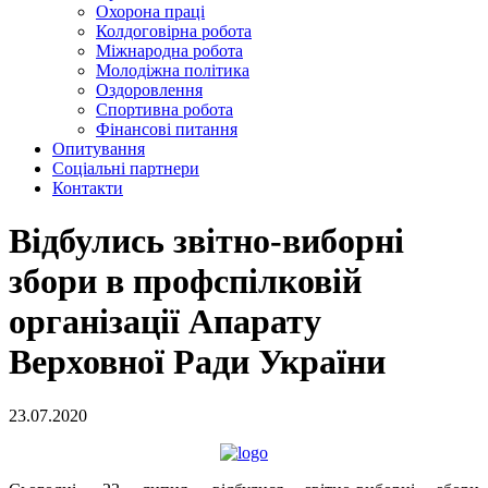
Охорона праці
Колдоговірна робота
Міжнародна робота
Молодіжна політика
Оздоровлення
Спортивна робота
Фінансові питання
Опитування
Соціальні партнери
Контакти
Відбулись звітно-виборні
збори в профспілковій
організації Апарату
Верховної Ради України
23.07.2020