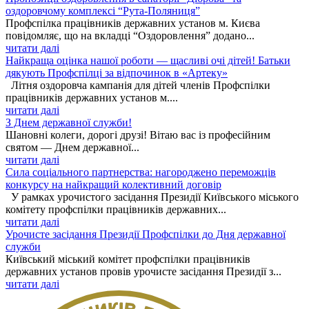
оздоровчому комплексі “Рута-Поляниця”
Профспілка працівників державних установ м. Києва
повідомляє, що на вкладці “Оздоровлення” додано...
читати далі
Найкраща оцінка нашої роботи — щасливі очі дітей! Батьки
дякують Профспілці за відпочинок в «Артеку»
Літня оздоровча кампанія для дітей членів Профспілки
працівників державних установ м....
читати далі
З Днем державної служби!
Шановні колеги, дорогі друзі! Вітаю вас із професійним
святом — Днем державної...
читати далі
Сила соціального партнерства: нагороджено переможців
конкурсу на найкращий колективний договір
У рамках урочистого засідання Президії Київського міського
комітету профспілки працівників державних...
читати далі
Урочисте засідання Президії Профспілки до Дня державної
служби
Київський міський комітет профспілки працівників
державних установ провів урочисте засідання Президії з...
читати далі