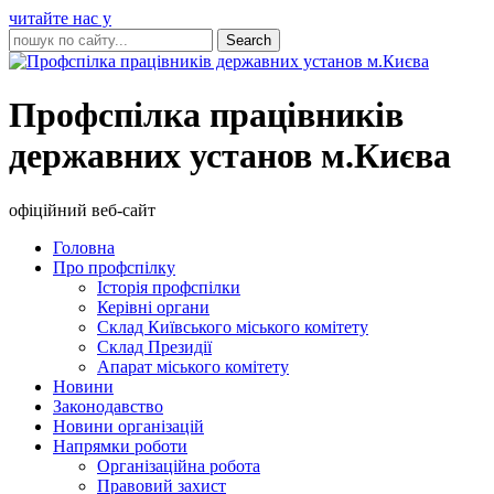
читайте нас у
Профспілка працівників
державних установ м.Києва
офіційний веб-сайт
Головна
Про профспілку
Історія профспілки
Керівні органи
Склад Київського міського комітету
Склад Президії
Апарат міського комітету
Новини
Законодавство
Новини організацій
Напрямки роботи
Організаційна робота
Правовий захист