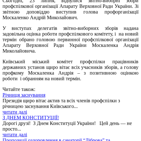
Сьогодні, 23 липня, відбулися звітно-виборні збори
профспілкової організації Апарату Верховної Ради України. Зі
звітною доповіддю виступив голова профорганізації
Москаленко Андрій Миколайович.
У виступах делегатів звітно-виборних зборів надана
задовільна оцінка роботи профспілкового комітету, і на новий
термін обрано головою первинної профспілкової організації
Апарату Верховної Ради України Москаленка Андрія
Миколайовича.
Київський міський комітет профспілки працівників
державних установ щиро вітає всіх учасників зборів, а голову
профкому Москаленка Андрія – з позитивною оцінкою
роботи і обранням на новий термін.
Читайте також:
Річниця заснування
Президія щиро вітає актив та всіх членів профспілки з
річницею заснування Київського...
читати далі
З ДНЕМ КОНСТИТУЦІЇ!
Дорогі друзі! З Днем Конституції України! Цей день — не
просто...
читати далі
Пропозиції оздоровлення в санаторії “Діброва” та