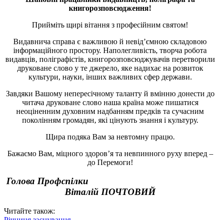
книгорозповсюдження!
Прийміть щирі вітання з професійним святом!
Видавнича справа є важливою й невід’ємною складовою
інформаційного простору. Наполегливість, творча робота
видавців, поліграфістів, книгорозповсюджувачів перетворили
друковане слово у те джерело, яке надихає на розвиток
культури, науки, інших важливих сфер держави.
Завдяки Вашому непересічному таланту й вмінню донести до
читача друковане слово наша країна може пишатися
неоціненним духовним надбанням предків та сучасним
поколінням громадян, які цінують знання і культуру.
Щира подяка Вам за невтомну працю.
Бажаємо Вам, міцного здоров’я та невпинного руху вперед –
до Перемоги!
Голова Профспілки
Віталій ПОЧТОВИЙ
Читайте також:
Річниця заснування