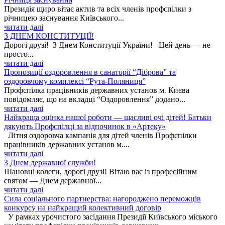
Президія щиро вітає актив та всіх членів профспілки з
річницею заснування Київського...
читати далі
З ДНЕМ КОНСТИТУЦІЇ!
Дорогі друзі! З Днем Конституції України! Цей день — не
просто...
читати далі
Пропозиції оздоровлення в санаторії “Діброва” та
оздоровчому комплексі “Рута-Поляниця”
Профспілка працівників державних установ м. Києва
повідомляє, що на вкладці “Оздоровлення” додано...
читати далі
Найкраща оцінка нашої роботи — щасливі очі дітей! Батьки
дякують Профспілці за відпочинок в «Артеку»
Літня оздоровча кампанія для дітей членів Профспілки
працівників державних установ м....
читати далі
З Днем державної служби!
Шановні колеги, дорогі друзі! Вітаю вас із професійним
святом — Днем державної...
читати далі
Сила соціального партнерства: нагороджено переможців
конкурсу на найкращий колективний договір
У рамках урочистого засідання Президії Київського міського