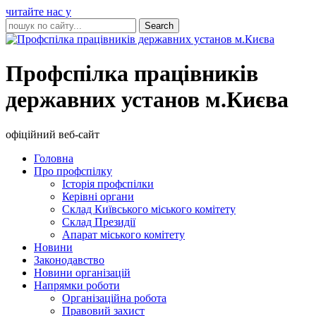
читайте нас у
Профспілка працівників
державних установ м.Києва
офіційний веб-сайт
Головна
Про профспілку
Історія профспілки
Керівні органи
Склад Київського міського комітету
Склад Президії
Апарат міського комітету
Новини
Законодавство
Новини організацій
Напрямки роботи
Організаційна робота
Правовий захист