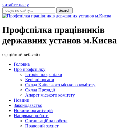
читайте нас у
Профспілка працівників
державних установ м.Києва
офіційний веб-сайт
Головна
Про профспілку
Історія профспілки
Керівні органи
Склад Київського міського комітету
Склад Президії
Апарат міського комітету
Новини
Законодавство
Новини організацій
Напрямки роботи
Організаційна робота
Правовий захист