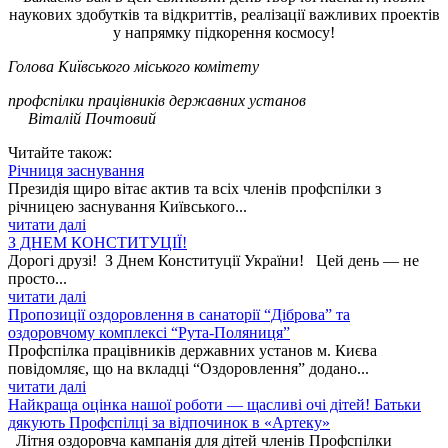
наукових здобутків та відкриттів, реалізації важливих проектів
у напрямку підкорення космосу!
Голова Київського міського комітету
профспілки працівників державних установ
Віталій Почтовий
Читайте також:
Річниця заснування
Президія щиро вітає актив та всіх членів профспілки з
річницею заснування Київського...
читати далі
З ДНЕМ КОНСТИТУЦІЇ!
Дорогі друзі! З Днем Конституції України! Цей день — не
просто...
читати далі
Пропозиції оздоровлення в санаторії “Діброва” та
оздоровчому комплексі “Рута-Поляниця”
Профспілка працівників державних установ м. Києва
повідомляє, що на вкладці “Оздоровлення” додано...
читати далі
Найкраща оцінка нашої роботи — щасливі очі дітей! Батьки
дякують Профспілці за відпочинок в «Артеку»
Літня оздоровча кампанія для дітей членів Профспілки