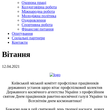
Охорона праці
Колдоговірна робота
Міжнародна робота
Молодіжна політика
Оздоровлення
Спортивна робота
Фінансові питання
Опитування
Соціальні партнери
Контакти
Вітання
12.04.2021
Київський міський комітет профспілки працівників
державних установ щиро вітає профспілковий колектив
Державного космічного агентства України з професійним
святом Днем працівників ракетно-космічної галузі України та
Всесвітнім днем космонавтики!
Бажаємо вам в цей святковий день творчої наснаги, нових