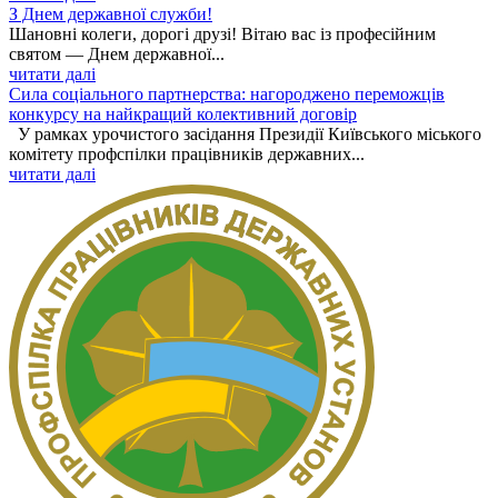
З Днем державної служби!
Шановні колеги, дорогі друзі! Вітаю вас із професійним
святом — Днем державної...
читати далі
Сила соціального партнерства: нагороджено переможців
конкурсу на найкращий колективний договір
У рамках урочистого засідання Президії Київського міського
комітету профспілки працівників державних...
читати далі