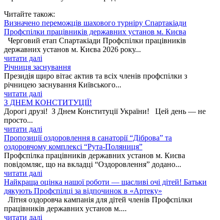
Читайте також:
Визначено переможців шахового турніру Спартакіади
Профспілки працівників державних установ м. Києва
Черговий етап Спартакіади Профспілки працівників
державних установ м. Києва 2026 року...
читати далі
Річниця заснування
Президія щиро вітає актив та всіх членів профспілки з
річницею заснування Київського...
читати далі
З ДНЕМ КОНСТИТУЦІЇ!
Дорогі друзі! З Днем Конституції України! Цей день — не
просто...
читати далі
Пропозиції оздоровлення в санаторії “Діброва” та
оздоровчому комплексі “Рута-Поляниця”
Профспілка працівників державних установ м. Києва
повідомляє, що на вкладці “Оздоровлення” додано...
читати далі
Найкраща оцінка нашої роботи — щасливі очі дітей! Батьки
дякують Профспілці за відпочинок в «Артеку»
Літня оздоровча кампанія для дітей членів Профспілки
працівників державних установ м....
читати далі