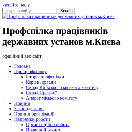
читайте нас у
Профспілка працівників
державних установ м.Києва
офіційний веб-сайт
Головна
Про профспілку
Історія профспілки
Керівні органи
Склад Київського міського комітету
Склад Президії
Апарат міського комітету
Новини
Законодавство
Новини організацій
Напрямки роботи
Організаційна робота
Правовий захист