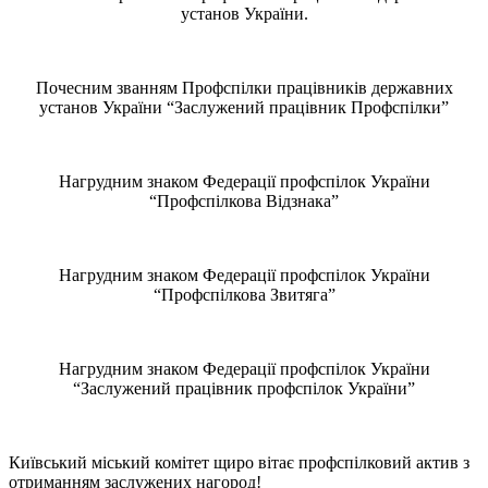
установ України.
Почесним званням Профспілки працівників державних
установ України “Заслужений працівник Профспілки”
Нагрудним знаком Федерації профспілок України
“Профспілкова Відзнака”
Нагрудним знаком Федерації профспілок України
“Профспілкова Звитяга”
Нагрудним знаком Федерації профспілок України
“Заслужений працівник профспілок України”
Київський міський комітет щиро вітає профспілковий актив з
отриманням заслужених нагород!