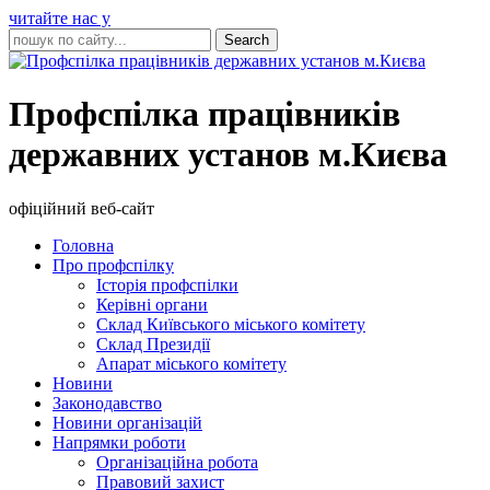
читайте нас у
Профспілка працівників
державних установ м.Києва
офіційний веб-сайт
Головна
Про профспілку
Історія профспілки
Керівні органи
Склад Київського міського комітету
Склад Президії
Апарат міського комітету
Новини
Законодавство
Новини організацій
Напрямки роботи
Організаційна робота
Правовий захист