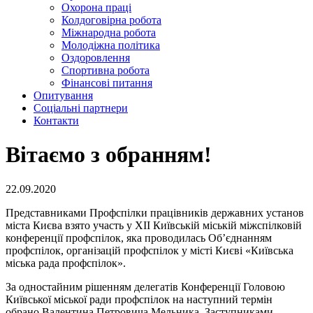
Охорона праці
Колдоговірна робота
Міжнародна робота
Молодіжна політика
Оздоровлення
Спортивна робота
Фінансові питання
Опитування
Соціальні партнери
Контакти
Вітаємо з обранням!
22.09.2020
Представниками Профспілки працівників державних установ
міста Києва взято участь у XІI Київській міській міжспілковій
конференції профспілок, яка проводилась Об’єднанням
профспілок, організацій профспілок у місті Києві «Київська
міська рада профспілок».
За одностайним рішенням делегатів Конференції Головою
Київської міської ради профспілок на наступний термін
обрано Валентина Петровича Мельника. Заступниками