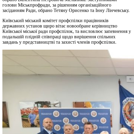
голови Міськпрофради, за рішенням організаційного
засіданням Ради, обрано Тетяну Орисенко та Інну Лінчевську.
Київський міський комітет профспілки працівників
державних установ щиро вітає новообране керівництво
Київської міської ради профспілок, та висловлює запевнення у
подальшій плідній співпраці щодо вирішення спільних
завдань у представництві та захисті членів профспілки.