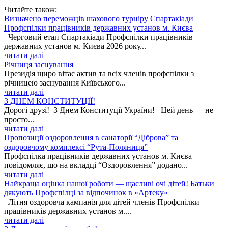
Читайте також:
Визначено переможців шахового турніру Спартакіади
Профспілки працівників державних установ м. Києва
Черговий етап Спартакіади Профспілки працівників
державних установ м. Києва 2026 року...
читати далі
Річниця заснування
Президія щиро вітає актив та всіх членів профспілки з
річницею заснування Київського...
читати далі
З ДНЕМ КОНСТИТУЦІЇ!
Дорогі друзі! З Днем Конституції України! Цей день — не
просто...
читати далі
Пропозиції оздоровлення в санаторії “Діброва” та
оздоровчому комплексі “Рута-Поляниця”
Профспілка працівників державних установ м. Києва
повідомляє, що на вкладці “Оздоровлення” додано...
читати далі
Найкраща оцінка нашої роботи — щасливі очі дітей! Батьки
дякують Профспілці за відпочинок в «Артеку»
Літня оздоровча кампанія для дітей членів Профспілки
працівників державних установ м....
читати далі