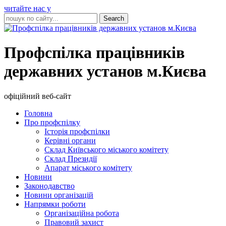
читайте нас у
Профспілка працівників
державних установ м.Києва
офіційний веб-сайт
Головна
Про профспілку
Історія профспілки
Керівні органи
Склад Київського міського комітету
Склад Президії
Апарат міського комітету
Новини
Законодавство
Новини організацій
Напрямки роботи
Організаційна робота
Правовий захист