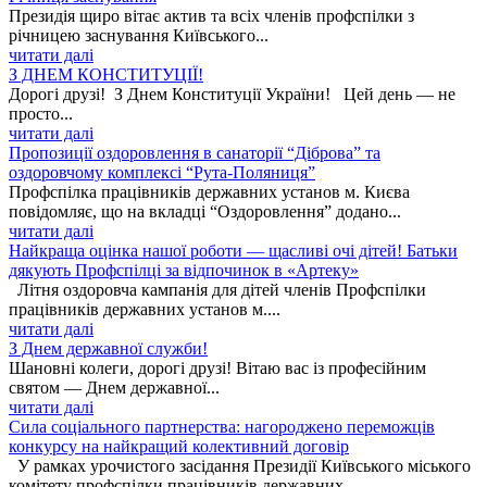
Президія щиро вітає актив та всіх членів профспілки з
річницею заснування Київського...
читати далі
З ДНЕМ КОНСТИТУЦІЇ!
Дорогі друзі! З Днем Конституції України! Цей день — не
просто...
читати далі
Пропозиції оздоровлення в санаторії “Діброва” та
оздоровчому комплексі “Рута-Поляниця”
Профспілка працівників державних установ м. Києва
повідомляє, що на вкладці “Оздоровлення” додано...
читати далі
Найкраща оцінка нашої роботи — щасливі очі дітей! Батьки
дякують Профспілці за відпочинок в «Артеку»
Літня оздоровча кампанія для дітей членів Профспілки
працівників державних установ м....
читати далі
З Днем державної служби!
Шановні колеги, дорогі друзі! Вітаю вас із професійним
святом — Днем державної...
читати далі
Сила соціального партнерства: нагороджено переможців
конкурсу на найкращий колективний договір
У рамках урочистого засідання Президії Київського міського
комітету профспілки працівників державних...