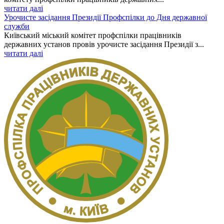
читати далі
Урочисте засідання Президії Профспілки до Дня державної
служби
Київський міський комітет профспілки працівників
державних установ провів урочисте засідання Президії з...
читати далі