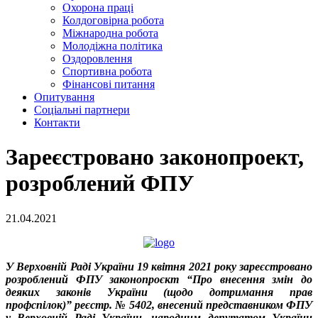
Охорона праці
Колдоговірна робота
Міжнародна робота
Молодіжна політика
Оздоровлення
Спортивна робота
Фінансові питання
Опитування
Соціальні партнери
Контакти
Зареєстровано законопроект,
розроблений ФПУ
21.04.2021
У Верховній Раді України 19 квітня 2021 року зареєстровано
розроблений ФПУ законопроєкт “
Про внесення змін до
деяких законів України (щодо дотримання прав
профспілок)
” реєстр. № 5402,
внесений представником ФПУ
у Верховній Раді України, народним депутатом
України