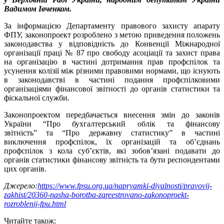
Вадимом Івченком.
За інформацією Департаменту правового захисту апарату
ФПУ, законопроект розроблено з метою приведення положень
законодавства у відповідність до Конвенції Міжнародної
організації праці № 87 про свободу асоціації та захист права
на організацію в частині дотримання прав профспілок та
усунення колізії між різними правовими нормами, що існують
в законодавстві в частині подання профспілковими
організаціями фінансової звітності до органів статистики та
фіскальної служби.
Законопроектом передбачається внесення змін до законів
України “Про бухгалтерський облік та фінансову
звітність” та “Про державну статистику” в частині
виключення профспілок, їх організацій та об’єднань
профспілок з кола суб’єктів, які зобов’язані подавати до
органів статистики фінансову звітність та бути респондентами
цих органів.
Джерело:
https://www.fpsu.org.ua/napryamki-diyalnosti/pravovij-
zakhist/20360-nasha-borotba-zareestrovano-zakonoproekt-
rozroblenij-fpu.html
Читайте також: