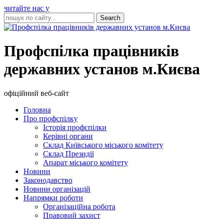
читайте нас у
Профспілка працівників
державних установ м.Києва
офіційний веб-сайт
Головна
Про профспілку
Історія профспілки
Керівні органи
Склад Київського міського комітету
Склад Президії
Апарат міського комітету
Новини
Законодавство
Новини організацій
Напрямки роботи
Організаційна робота
Правовий захист