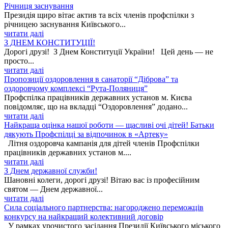
Річниця заснування
Президія щиро вітає актив та всіх членів профспілки з
річницею заснування Київського...
читати далі
З ДНЕМ КОНСТИТУЦІЇ!
Дорогі друзі! З Днем Конституції України! Цей день — не
просто...
читати далі
Пропозиції оздоровлення в санаторії “Діброва” та
оздоровчому комплексі “Рута-Поляниця”
Профспілка працівників державних установ м. Києва
повідомляє, що на вкладці “Оздоровлення” додано...
читати далі
Найкраща оцінка нашої роботи — щасливі очі дітей! Батьки
дякують Профспілці за відпочинок в «Артеку»
Літня оздоровча кампанія для дітей членів Профспілки
працівників державних установ м....
читати далі
З Днем державної служби!
Шановні колеги, дорогі друзі! Вітаю вас із професійним
святом — Днем державної...
читати далі
Сила соціального партнерства: нагороджено переможців
конкурсу на найкращий колективний договір
У рамках урочистого засідання Президії Київського міського