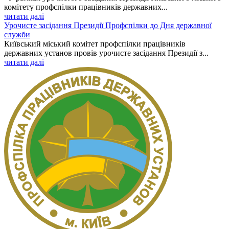
комітету профспілки працівників державних...
читати далі
Урочисте засідання Президії Профспілки до Дня державної
служби
Київський міський комітет профспілки працівників
державних установ провів урочисте засідання Президії з...
читати далі