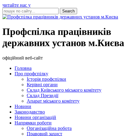
читайте нас у
Профспілка працівників
державних установ м.Києва
офіційний веб-сайт
Головна
Про профспілку
Історія профспілки
Керівні органи
Склад Київського міського комітету
Склад Президії
Апарат міського комітету
Новини
Законодавство
Новини організацій
Напрямки роботи
Організаційна робота
Правовий захист