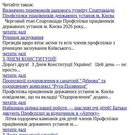
Читайте також:
Визначено переможців шахового турніру Спартакіади
Профспілки працівників державних установ м. Києва
Черговий етап Спартакіади Профспілки працівників
державних установ м. Києва 2026 року...
читати далі
Річниця заснування
Президія щиро вітає актив та всіх членів профспілки з
річницею заснування Київського...
читати далі
З ДНЕМ КОНСТИТУЦІЇ!
Дорогі друзі! З Днем Конституції України! Цей день — не
просто...
читати далі
Пропозиції оздоровлення в санаторії “Діброва” та
оздоровчому комплексі “Рута-Поляниця”
Профспілка працівників державних установ м. Києва
повідомляє, що на вкладці “Оздоровлення” додано...
читати далі
Найкраща оцінка нашої роботи — щасливі очі дітей! Батьки
дякують Профспілці за відпочинок в «Артеку»
Літня оздоровча кампанія для дітей членів Профспілки
працівників державних установ м....
читати далі
З Днем державної служби!