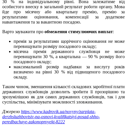
30 % на індивідуальному рівні. Вона залежатиме від
особистого внеску в загальний результат роботи органу. Мова
йде про місячну або квартальну премію, премію за
результатами оцінювання, компенсації за додаткове
навантаження та за вакантною посадою.
Варто зауважити про
обмеження стимулюючих виплат
:
премія за результатами щорічного оцінювання не може
перевищувати розміру посадового окладу;
місячна премія державного службовця не може
перевищувати 30 %, а квартальна — 90 % розміру його
посадового окладу;
максимальний розмір надбавки за вислугу років
визначено на рівні 30 % від підвищеного посадового
окладу.
Таким чином, зменшення кількості складових заробітної плати
державних службовців дозволить зробити її прозорішою та
зрозумілішою як для самих державних службовців, так і для
суспільства, мінімізувати можливості зловживання.
Джерело
https://www.kadrovik.ua/novyny/zarplata-
derzhsluzhbovtsiv-na-osnovi-kvalifikatsiyi-posad-shho-
peredbachaye-zakonoproyekt-8222