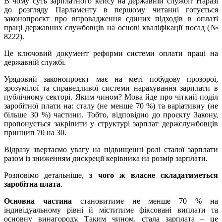
В чому суть зарплатного кейсу на державній службі? Наразі
до розгляду Парламенту в першому читанні готується
законопроєкт про впровадження єдиних підходів в оплаті
праці державних службовців на основі кваліфікації посад (№
8222).
Це ключовий документ реформи системи оплати праці на
державній службі.
Урядовий законопроєкт має на меті побудову прозорої,
зрозумілої та справедливої системи нарахування зарплати в
публічному секторі. Яким чином? Мова йде про чіткий поділ
заробітної плати на: сталу (не менше 70 %) та варіативну (не
більше 30 %) частини. Тобто, відповідно до проєкту Закону,
пропонується закріпити у структурі зарплат держслужбовців
принцип 70 на 30.
Відразу звертаємо увагу на підвищенні ролі сталої зарплати
разом із зниженням дискреції керівника на розмір зарплати.
Розповімо детальніше,
з чого ж власне складатиметься
заробітна плата
.
Основна частина
становитиме не менше 70 % на
індивідуальному рівні й міститиме фіксовані виплати та
основну винагороду. Таким чином, стала зарплата – це