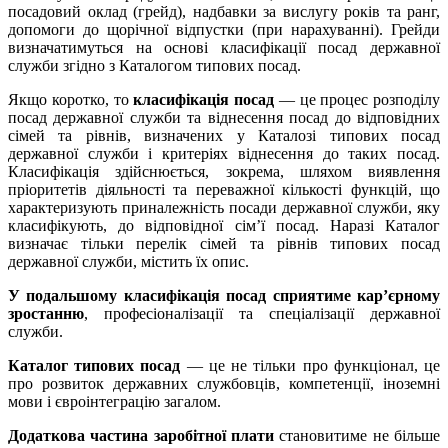
посадовий оклад (грейд), надбавки за вислугу років та ранг,
допомоги до щорічної відпустки (при нарахуванні). Грейди
визначатимуться на основі класифікації посад державної
служби згідно з Каталогом типових посад.
Якщо коротко, то
класифікація посад
— це процес розподілу
посад державної служби та віднесення посад до відповідних
сімей та рівнів, визначених у Каталозі типових посад
державної служби і критеріях віднесення до таких посад.
Класифікація здійснюється, зокрема, шляхом виявлення
пріоритетів діяльності та переважної кількості функцій, що
характеризують приналежність посади державної служби, яку
класифікують, до відповідної сім’ї посад. Наразі Каталог
визначає тільки перелік сімей та рівнів типових посад
державної служби, містить їх опис.
У подальшому класифікація посад сприятиме кар’єрному
зростанню
, професіоналізації та спеціалізації державної
служби.
Каталог типових посад
— це не тільки про функціонал, це
про розвиток державних службовців, компетенції, іноземні
мови і євроінтеграцію загалом.
Додаткова частина заробітної плати
становитиме не більше