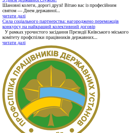
Шановні колеги, дорогі друзі! Вітаю вас із професійним
святом — Днем державної...
читати далі
Сила соціального партнерства: нагороджено переможців
конкурсу на найкращий колективний договір
У рамках урочистого засідання Президії Київського міського
комітету профспілки працівників державних...
читати далі