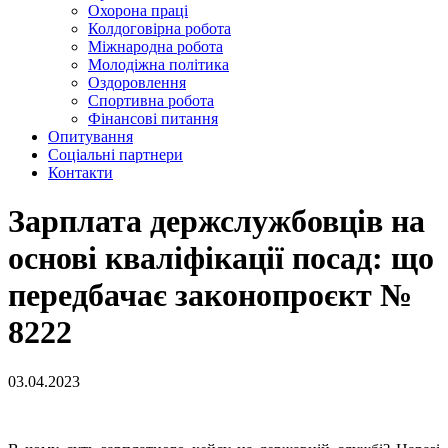
Охорона праці
Колдоговірна робота
Міжнародна робота
Молодіжна політика
Оздоровлення
Спортивна робота
Фінансові питання
Опитування
Соціальні партнери
Контакти
Зарплата держслужбовців на
основі кваліфікації посад: що
передбачає законопроєкт №
8222
03.04.2023