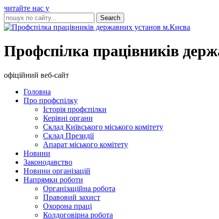
читайте нас у
Профспілка працівників держ
офіційний веб-сайт
Головна
Про профспілку
Історія профспілки
Керівні органи
Склад Київського міського комітету
Склад Президії
Апарат міського комітету
Новини
Законодавство
Новини організацій
Напрямки роботи
Організаційна робота
Правовий захист
Охорона праці
Колдоговірна робота