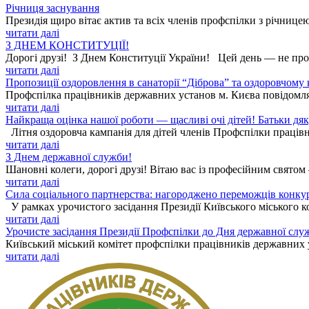
Річниця заснування
Президія щиро вітає актив та всіх членів профспілки з річницею
читати далі
З ДНЕМ КОНСТИТУЦІЇ!
Дорогі друзі! З Днем Конституції України! Цей день — не прос
читати далі
Пропозиції оздоровлення в санаторії “Діброва” та оздоровчому
Профспілка працівників державних установ м. Києва повідомля
читати далі
Найкраща оцінка нашої роботи — щасливі очі дітей! Батьки дя
Літня оздоровча кампанія для дітей членів Профспілки працівн
читати далі
З Днем державної служби!
Шановні колеги, дорогі друзі! Вітаю вас із професійним святом
читати далі
Сила соціального партнерства: нагороджено переможців конку
У рамках урочистого засідання Президії Київського міського к
читати далі
Урочисте засідання Президії Профспілки до Дня державної слу
Київський міський комітет профспілки працівників державних ус
читати далі