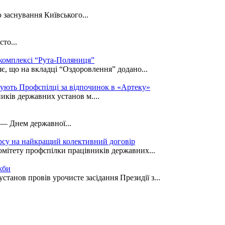
 заснування Київського...
то...
 комплексі “Рута-Поляниця”
є, що на вкладці “Оздоровлення” додано...
кують Профспілці за відпочинок в «Артеку»
иків державних установ м....
 — Днем державної...
рсу на найкращий колективний договір
омітету профспілки працівників державних...
жби
танов провів урочисте засідання Президії з...