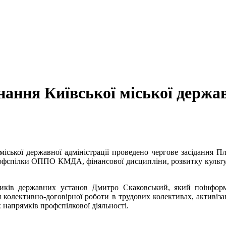
ання Київської міської держав
іської державної адміністрації проведено чергове засідання П
профспілки ОППО КМДА, фінансової дисципліни, розвитку культур
ників державних установ Дмитро Скаковський, який поінформу
 колективно-договірної роботи в трудових колективах, активізац
напрямків профспілкової діяльності.