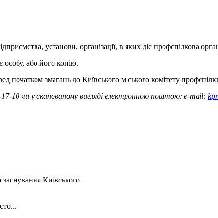
приємства, установи, організації, в яких діє профспілкова орган
 особу, або його копію.
еред початком змагань до Київського міського комітету профспілк
3-17-10 чи у сканованому вигляді електронною поштою: e-mail:
kpr
 заснування Київського...
то...