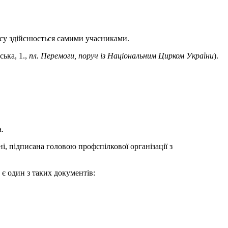
асу здійснюється самими учасниками.
ька, 1.,
пл. Перемоги, поруч із Національним Цирком України
).
.
, підписана головою профспілкової організації з
 є один з таких документів: