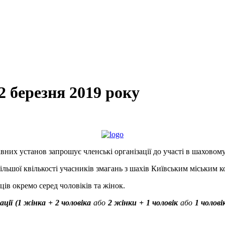
2 березня 2019 року
них установ запрошує членські організації до участі в шаховому 
ьшої квількості учасників змагань з шахів Київським міським ко
ів окремо серед чоловіків та жінок.
зації (1 жінка + 2 чоловіка
або
2 жінки + 1 чоловік
або
1 чолові