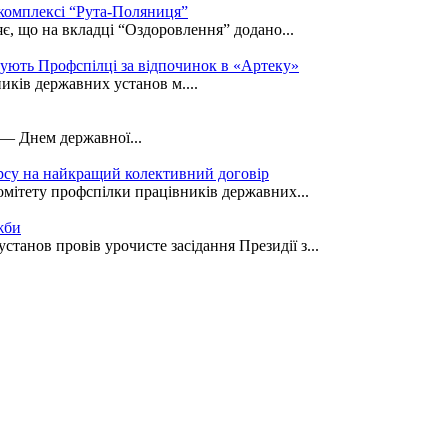
 комплексі “Рута-Поляниця”
є, що на вкладці “Оздоровлення” додано...
кують Профспілці за відпочинок в «Артеку»
иків державних установ м....
 — Днем державної...
рсу на найкращий колективний договір
омітету профспілки працівників державних...
жби
танов провів урочисте засідання Президії з...