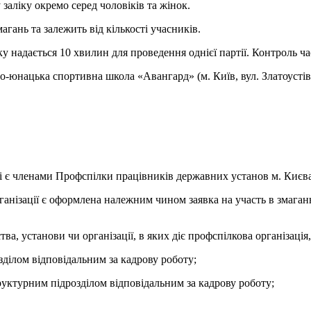
аліку окремо серед чоловіків та жінок.
агань та залежить від кількості учасників.
у надається 10 хвилин для проведення однієї партії. Контроль ч
-юнацька спортивна школа «Авангард» (м. Київ, вул. Златоустівс
кі є членами Профспілки працівників державних установ м. Києва
анізації є оформлена належним чином заявка на участь в змаганні
, установи чи організації, в яких діє профспілкова організація,
зділом відповідальним за кадрову роботу;
труктурним підрозділом відповідальним за кадрову роботу;