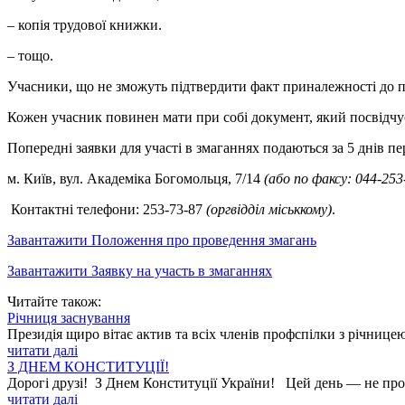
– копія трудової книжки.
– тощо.
Учасники, що не зможуть підтвердити факт приналежності до під
Кожен учасник повинен мати при собі документ, який посвідчує
Попередні заявки для участі в змаганнях подаються за 5 днів п
м. Київ, вул. Академіка Богомольця, 7/14
(або по факсу: 044-25
Контактні телефони: 253-73-87
(оргвідділ міськкому)
.
Завантажити Положення про проведення змагань
Завантажити Заявку на участь в змаганнях
Читайте також:
Річниця заснування
Президія щиро вітає актив та всіх членів профспілки з річницею
читати далі
З ДНЕМ КОНСТИТУЦІЇ!
Дорогі друзі! З Днем Конституції України! Цей день — не прос
читати далі