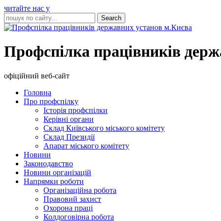
читайте нас у
Профспілка працівників держ
офіційний веб-сайт
Головна
Про профспілку
Історія профспілки
Керівні органи
Склад Київського міського комітету
Склад Президії
Апарат міського комітету
Новини
Законодавство
Новини організацій
Напрямки роботи
Організаційна робота
Правовий захист
Охорона праці
Колдоговірна робота