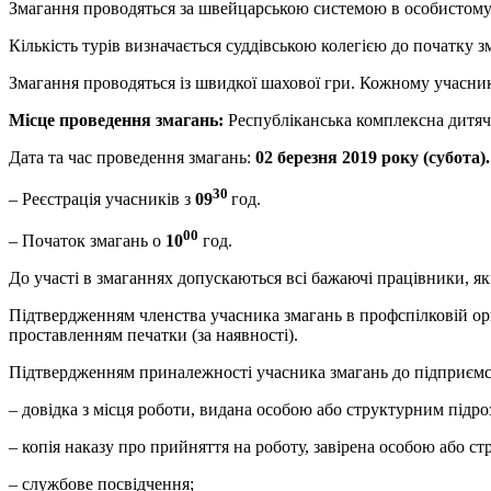
Змагання проводяться за швейцарською системою в особистому з
Кількість турів визначається суддівською колегією до початку зм
Змагання проводяться із швидкої шахової гри. Кожному учасник
Місце проведення змагань:
Республіканська комплексна дитячо
Дата та час проведення змагань:
02 березня 2019 року (субота).
30
– Реєстрація учасників з
09
год.
00
– Початок змагань о
10
год.
До участі в змаганнях допускаються всі бажаючі працівники, я
Підтвердженням членства учасника змагань в профспілковій орг
проставленням печатки (за наявності).
Підтвердженням приналежності учасника змагань до підприємства
– довідка з місця роботи, видана особою або структурним підро
– копія наказу про прийняття на роботу, завірена особою або с
– службове посвідчення;