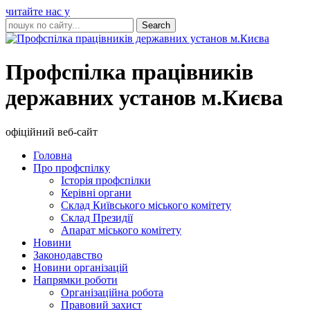
читайте нас у
Профспілка працівників
державних установ м.Києва
офіційний веб-сайт
Головна
Про профспілку
Історія профспілки
Керівні органи
Склад Київського міського комітету
Склад Президії
Апарат міського комітету
Новини
Законодавство
Новини організацій
Напрямки роботи
Організаційна робота
Правовий захист