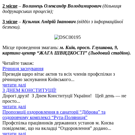
2 місце
–
Волинець Олександр Володимирович
(дільниця
додрукарських процесів);
3 місце
–
Кузьмик Андрій Іванович
(відділ з інформаційної
безпеки).
Місце проведення змагань:
м. Київ, просп.
Глушкова, 9,
картинг-центр “ЖАГА ШВИДКОСТІ” (Льодовий стадіон).
Читайте також:
Річниця заснування
Президія щиро вітає актив та всіх членів профспілки з
річницею заснування Київського...
читати далі
З ДНЕМ КОНСТИТУЦІЇ!
Дорогі друзі! З Днем Конституції України! Цей день — не
просто...
читати далі
Пропозиції оздоровлення в санаторії “Діброва” та
оздоровчому комплексі “Рута-Поляниця”
Профспілка працівників державних установ м. Києва
повідомляє, що на вкладці “Оздоровлення” додано...
читати далі