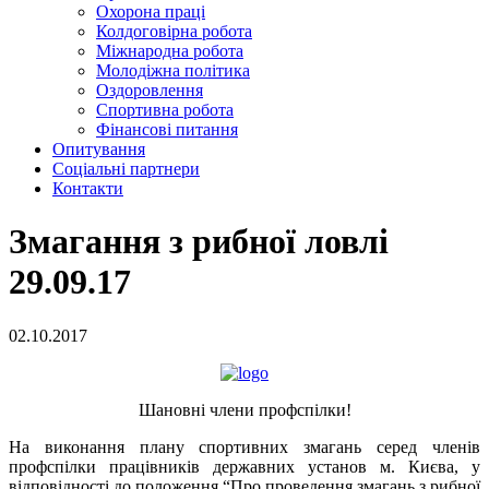
Охорона праці
Колдоговірна робота
Міжнародна робота
Молодіжна політика
Оздоровлення
Спортивна робота
Фінансові питання
Опитування
Соціальні партнери
Контакти
Змагання з рибної ловлі
29.09.17
02.10.2017
Шановні члени профспілки!
На виконання плану спортивних змагань серед членів
профспілки працівників державних установ м. Києва, у
відповідності до положення “Про проведення змагань з рибної