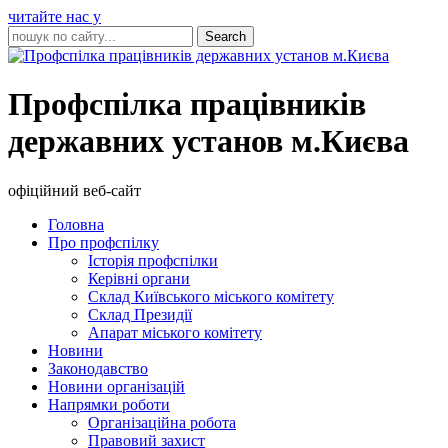
читайте нас у
Профспілка працівників
державних установ м.Києва
офіційний веб-сайт
Головна
Про профспілку
Історія профспілки
Керівні органи
Склад Київського міського комітету
Склад Президії
Апарат міського комітету
Новини
Законодавство
Новини організацій
Напрямки роботи
Організаційна робота
Правовий захист