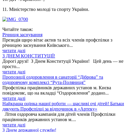
11. Міністерство молоді та спорту України.
Читайте також:
Річниця заснування
Президія щиро вітає актив та всіх членів профспілки з
річницею заснування Київського...
читати далі
З ДНЕМ КОНСТИТУЦІЇ!
Дорогі друзі! З Днем Конституції України! Цей день — не
просто...
читати далі
Пропозиції оздоровлення в санаторії “Діброва” та
оздоровчому комплексі “Рута-Поляниця”
Профспілка працівників державних установ м. Києва
повідомляє, що на вкладці “Оздоровлення” додано...
читати далі
Найкраща оцінка нашої роботи — щасливі очі дітей! Батьки
дякують Профспілці за відпочинок в «Артеку»
Літня оздоровча кампанія для дітей членів Профспілки
працівників державних установ м....
читати далі
З Днем державної служби!