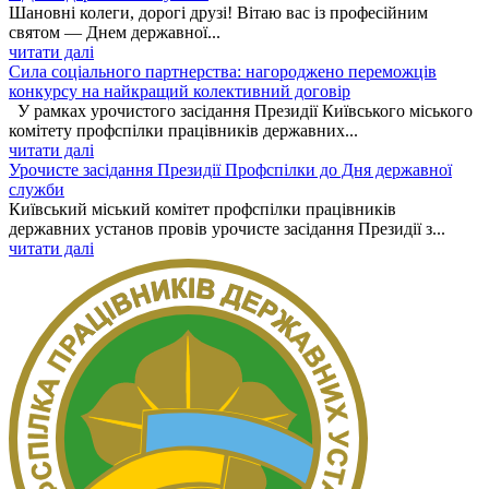
Шановні колеги, дорогі друзі! Вітаю вас із професійним
святом — Днем державної...
читати далі
Сила соціального партнерства: нагороджено переможців
конкурсу на найкращий колективний договір
У рамках урочистого засідання Президії Київського міського
комітету профспілки працівників державних...
читати далі
Урочисте засідання Президії Профспілки до Дня державної
служби
Київський міський комітет профспілки працівників
державних установ провів урочисте засідання Президії з...
читати далі