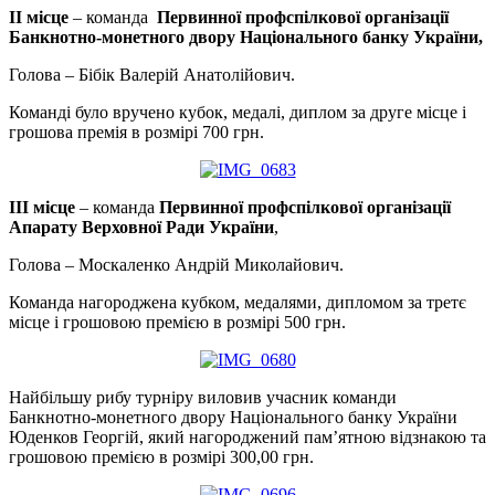
II
місце
– команда
Первинної профспілкової організації
Банкнотно-монетного двору Національного банку України,
Голова – Бібік Валерій Анатолійович.
Команді було вручено кубок, медалі, диплом за друге місце і
грошова премія в розмірі 700 грн.
III
місце
– команда
Первинної профспілкової організації
Апарату Верховної Ради України
,
Голова – Москаленко Андрій Миколайович.
Команда нагороджена кубком, медалями, дипломом за третє
місце і грошовою премією в розмірі 500 грн.
Найбільшу рибу турніру виловив учасник команди
Банкнотно-монетного двору Національного банку України
Юденков Георгій, який нагороджений пам’ятною відзнакою та
грошовою премією в розмірі 300,00 грн.