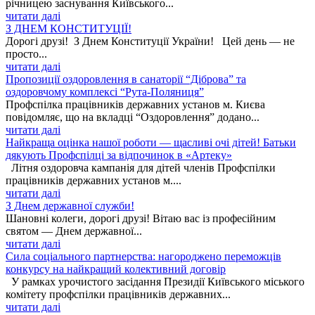
річницею заснування Київського...
читати далі
З ДНЕМ КОНСТИТУЦІЇ!
Дорогі друзі! З Днем Конституції України! Цей день — не
просто...
читати далі
Пропозиції оздоровлення в санаторії “Діброва” та
оздоровчому комплексі “Рута-Поляниця”
Профспілка працівників державних установ м. Києва
повідомляє, що на вкладці “Оздоровлення” додано...
читати далі
Найкраща оцінка нашої роботи — щасливі очі дітей! Батьки
дякують Профспілці за відпочинок в «Артеку»
Літня оздоровча кампанія для дітей членів Профспілки
працівників державних установ м....
читати далі
З Днем державної служби!
Шановні колеги, дорогі друзі! Вітаю вас із професійним
святом — Днем державної...
читати далі
Сила соціального партнерства: нагороджено переможців
конкурсу на найкращий колективний договір
У рамках урочистого засідання Президії Київського міського
комітету профспілки працівників державних...
читати далі