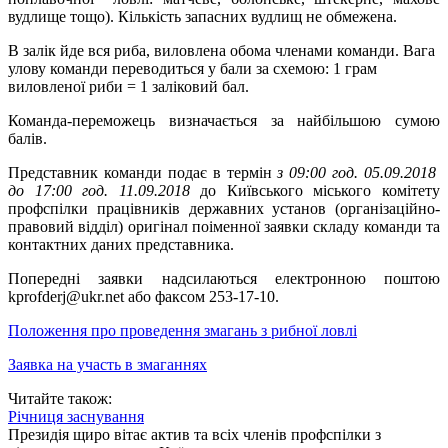
вудлище тощо). Кількість запасних вудлищ не обмежена.
В залік йде вся риба, виловлена обома членами команди. Вага
улову команди переводиться у бали за схемою: 1 грам
виловленої риби = 1 заліковий бал.
Команда-переможець визначається за найбільшою сумою
балів.
Представник команди подає в термін
з 09:00 год. 05.09.2018
до 17:00 год. 11.09.2018
до Київського міського комітету
профспілки працівників державних установ (організаційно-
правовий відділ) оригінал поіменної заявки складу команди та
контактних даних представника.
Попередні заявки надсилаються електронною поштою
kprofderj@ukr.net або факсом 253-17-10.
Положення про проведення змагань з рибної ловлі
Заявка на участь в змаганнях
Читайте також:
Річниця заснування
Президія щиро вітає актив та всіх членів профспілки з