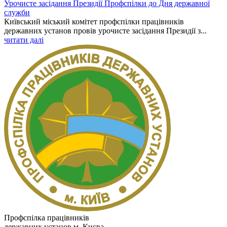
Урочисте засідання Президії Профспілки до Дня державної
служби
Київський міський комітет профспілки працівників
державних установ провів урочисте засідання Президії з...
читати далі
Профспілка працівників
державних установ м. Києва