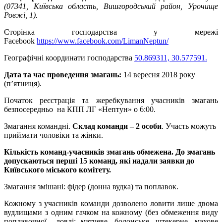
(07341, Київська область, Вишгородський район, Урочище
Ровжі, 1).
Сторінка господарства у мережі
Facebook
https://www.facebook.com/LimanNeptun/
Географічні координати господарства
50.869311, 30.577591.
Дата та час проведення змагань:
14 вересня 2018 року
(п’ятниця).
Початок реєстрація та жеребкування учасників змагань
безпосередньо на КПП ЛГ «Нептун» о 6:00.
Змагання командні.
Склад команди – 2 особи
. Участь можуть
приймати чоловіки та жінки.
Кількість команд-учасників змагань обмежена. До змагань
допускаються перші 15 команд, які надали заявки до
Київського міського комітету.
Змагання змішані: фідер (донна вудка) та поплавок.
Кожному з учасників команди дозволено ловити лише двома
вудлищами з одним гачком на кожному (без обмеження виду
поплавочної ловлі: матчеве, болонське, штекерне, махове