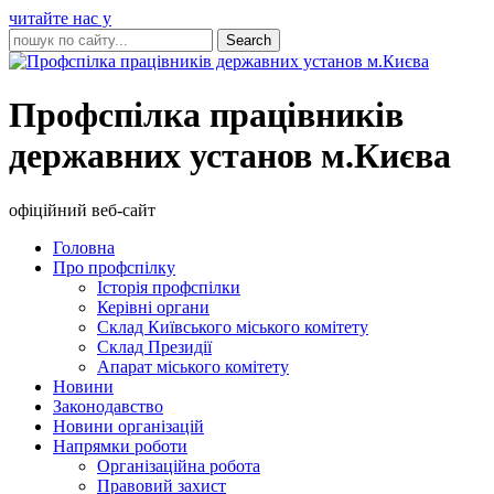
читайте нас у
Профспілка працівників
державних установ м.Києва
офіційний веб-сайт
Головна
Про профспілку
Історія профспілки
Керівні органи
Склад Київського міського комітету
Склад Президії
Апарат міського комітету
Новини
Законодавство
Новини організацій
Напрямки роботи
Організаційна робота
Правовий захист