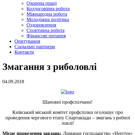
Охорона праці
Колдоговірна робота
Міжнародна робота
Молодіжна політика
Оздоровлення
Спортивна робота
Фінансові питання
Опитування
Соціальні партнери
Контакти
Змагання з риболовлі
04.09.2018
Шановні профспілчани!
Київський міський комітет профспілки оголошує про
проведення чергового етапу Спартакіади – змагань з рибної
ловлі!
Місце проведення завдань:
Лиманне господарство «Нептун»